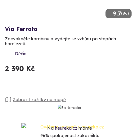
9.7
(86)
Via Ferrata
Zacvakněte karabinu a vydejte se vzhůru po stopách
horolezců.
Děčín
2 390 Kč
Zobrazit zážitky na mapě
Na
heureka.cz
máme
96% spokojenost zákazníků.