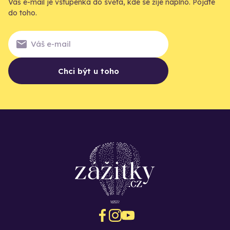
Váš e-mail je vstupenka do světa, kde se žije naplno. Pojďte
do toho.
Chci být u toho