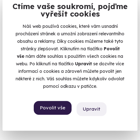
Ctíme vaše soukromí, pojďme
8.0
(1)
vyřešit cookies
Venkovní úniková hra: Pivní výlet do
Náš web používá cookies, které vám usnadní
budoucnosti
procházení stránek a umožní zobrazení relevantního
Vaše mise: zachránit pivo.
obsahu a reklamy. Díky cookies můžeme také tyto
Ústí nad Labem
stránky zlepšovat. Kliknutím na tlačítko
Povolit
(+ 12 dalších lokalit)
vše
nám dáte souhlas s použitím všech cookies na
webu. Po kliknutí na tlačítko
Upravit
se dozvíte více
1 190 Kč
informací o cookies a zároveň můžete povolit jen
některé z nich. Váš souhlas můžete kdykoliv odvolat
pomocí odkazu v patičce.
Volný termín už 09. 08. 2026
Povolit vše
Upravit
AKCE