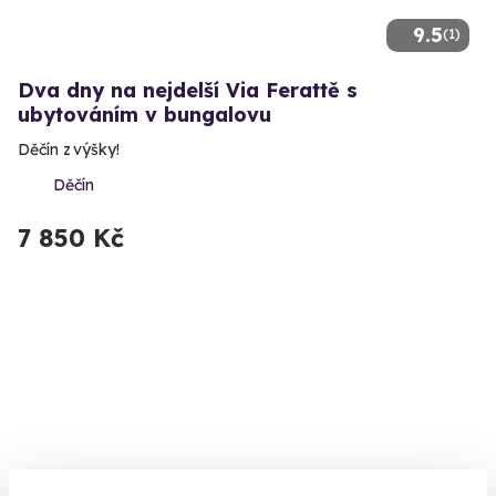
9.5
(1)
Dva dny na nejdelší Via Ferattě s
ubytováním v bungalovu
Děčín z výšky!
Děčín
7 850 Kč