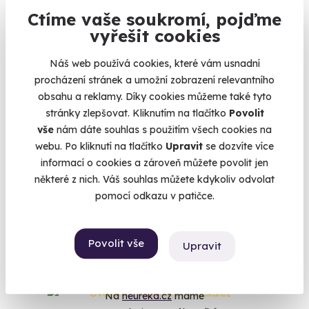
Ctíme vaše soukromí, pojďme
vyřešit cookies
9.6
(1897)
Náš web používá cookies, které vám usnadní
Let balónem
procházení stránek a umožní zobrazení relevantního
Dechberoucí výhled a nezapomenutelný zážitek
obsahu a reklamy. Díky cookies můžeme také tyto
stránky zlepšovat. Kliknutím na tlačítko
Povolit
Bouzov (+ 40 dalších lokalit)
vše
nám dáte souhlas s použitím všech cookies na
webu. Po kliknutí na tlačítko
Upravit
se dozvíte více
3 490 Kč
2 590 Kč
informací o cookies a zároveň můžete povolit jen
některé z nich. Váš souhlas můžete kdykoliv odvolat
pomocí odkazu v patičce.
Zobrazit zážitky na mapě
Povolit vše
Upravit
Na
heureka.cz
máme