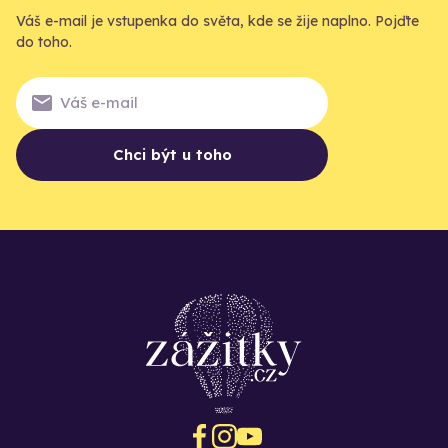
Váš e-mail je vstupenka do světa, kde se žije naplno. Pojďte
do toho.
Chci být u toho