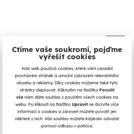
9.3
(4)
Ctíme vaše soukromí, pojďme
Jízda v elektrickém Porsche Taycan
vyřešit cookies
ikonická jízda s 571 koňmi
Náš web používá cookies, které vám usnadní
Olomouc (+ 6 dalších lokalit)
procházení stránek a umožní zobrazení relevantního
obsahu a reklamy. Díky cookies můžeme také tyto
1 240 Kč
stránky zlepšovat. Kliknutím na tlačítko
Povolit
vše
nám dáte souhlas s použitím všech cookies na
webu. Po kliknutí na tlačítko
Upravit
se dozvíte více
informací o cookies a zároveň můžete povolit jen
některé z nich. Váš souhlas můžete kdykoliv odvolat
pomocí odkazu v patičce.