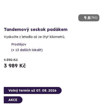
9.8
(761)
Tandemový seskok padákem
Vyskočte z letadla až ze čtyř kilometrů.
Prostějov
(+ 13 dalších lokalit)
4 590 Kč
3 989 Kč
Volný termín už 07. 08. 2026
AKCE