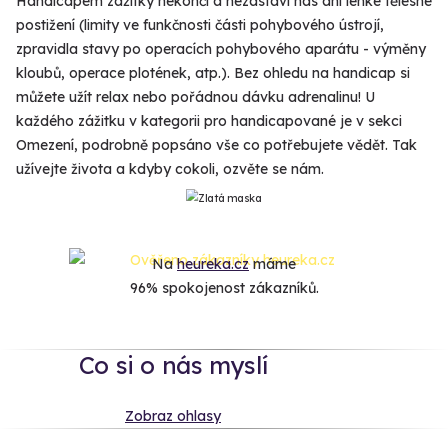
Handicapem zážitky nekončí a nezastaví nás ani lehké tělesné
postižení (limity ve funkčnosti části pohybového ústrojí,
zpravidla stavy po operacích pohybového aparátu - výměny
kloubů, operace plotének, atp.). Bez ohledu na handicap si
můžete užít relax nebo pořádnou dávku adrenalinu! U
každého zážitku v kategorii pro handicapované je v sekci
Omezení, podrobně popsáno vše co potřebujete vědět. Tak
užívejte života a kdyby cokoli, ozvěte se nám.
Na
heureka.cz
máme
96% spokojenost zákazníků.
Co si o nás myslí
Zobraz ohlasy