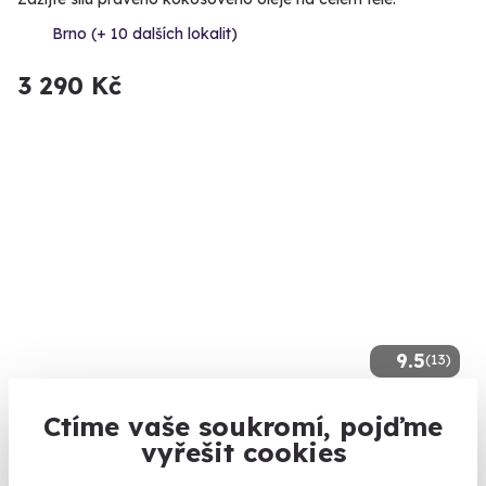
Brno (+ 10 dalších lokalit)
3 290 Kč
9.5
(13)
Masáž medem
Ctíme vaše soukromí, pojďme
vyřešit cookies
Zažijte výjimečné účinky medu na vlastní kůži.
Brno (+ 10 dalších lokalit)