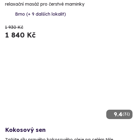
relaxační masáž pro čerstvé maminky
Brno (+ 9 dalších lokalit)
1 930 Kč
1 840 Kč
9.4
(31)
Kokosový sen
Zažijte sílu pravého kokosového oleje na celém těle.