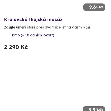
9.6
(112)
Královská thajská masáž
Zažijte umění staré přes dva tisíce let na vlastní kůži.
Brno (+ 10 dalších lokalit)
2 290 Kč
9.5
(123)