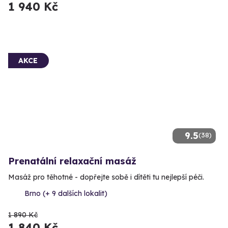
1 940 Kč
AKCE
9.5
(38)
Prenatální relaxační masáž
Masáž pro těhotné - dopřejte sobě i dítěti tu nejlepší péči.
Brno (+ 9 dalších lokalit)
1 890 Kč
1 840 Kč