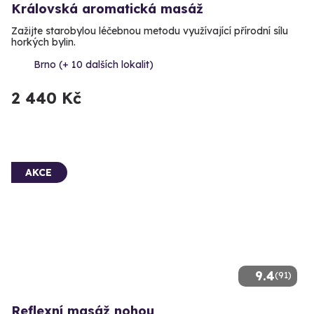
Královská aromatická masáž
Zažijte starobylou léčebnou metodu využívající přírodní sílu
horkých bylin.
Brno (+ 10 dalších lokalit)
2 440 Kč
AKCE
9.4
(91)
Reflexní masáž nohou