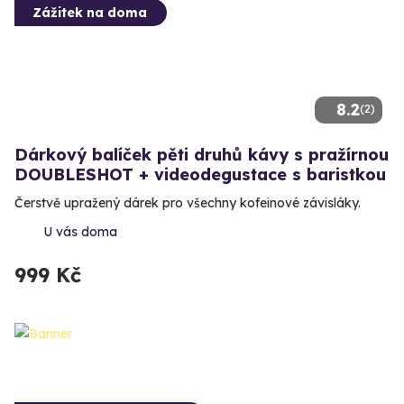
Zážitek na doma
8.2
(2)
Dárkový balíček pěti druhů kávy s pražírnou
DOUBLESHOT + videodegustace s baristkou
Čerstvě upražený dárek pro všechny kofeinové závisláky.
U vás doma
999 Kč