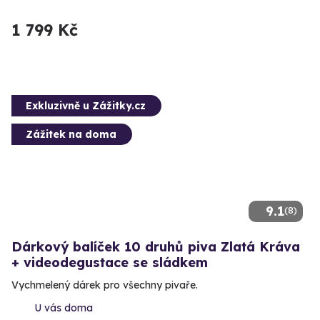
1 799 Kč
Exkluzivně u Zážitky.cz
Zážitek na doma
9.1
(8)
Dárkový balíček 10 druhů piva Zlatá Kráva
+ videodegustace se sládkem
Vychmelený dárek pro všechny pivaře.
U vás doma