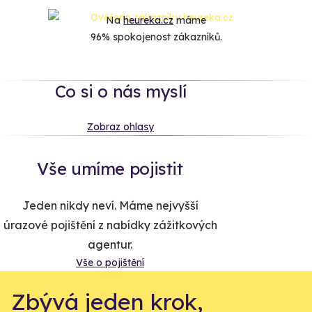
Na
heureka.cz
máme
96% spokojenost zákazníků.
Co si o nás myslí
Zobraz ohlasy
Vše umíme pojistit
Jeden nikdy neví. Máme nejvyšší
úrazové pojištění z nabídky zážitkových
agentur.
Vše o pojištění
Zbývá jeden krok,