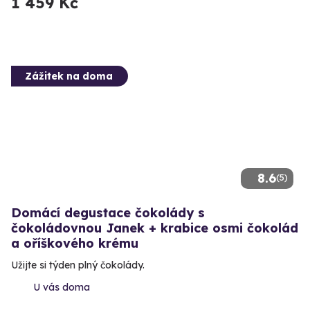
1 459 Kč
Zážitek na doma
8.6
(5)
Domácí degustace čokolády s
čokoládovnou Janek + krabice osmi čokolád
a oříškového krému
Užijte si týden plný čokolády.
U vás doma