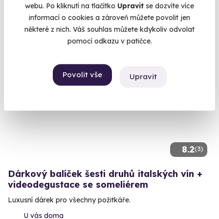
U vás doma
webu. Po kliknutí na tlačítko
Upravit
se dozvíte více
informací o cookies a zároveň můžete povolit jen
1 930 Kč
některé z nich. Váš souhlas můžete kdykoliv odvolat
pomocí odkazu v patičce.
Povolit vše
Upravit
Exkluzivně u Zážitky.cz
Zážitek na doma
8.2
(3)
Dárkový balíček šesti druhů italských vín +
videodegustace se someliérem
Luxusní dárek pro všechny požitkáře.
U vás doma