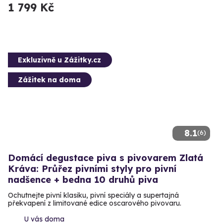
1 799 Kč
Exkluzivně u Zážitky.cz
Zážitek na doma
8.1
(6)
Domácí degustace piva s pivovarem Zlatá
Kráva: Průřez pivními styly pro pivní
nadšence + bedna 10 druhů piva
Ochutnejte pivní klasiku, pivní speciály a supertajná
překvapení z limitované edice oscarového pivovaru.
U vás doma