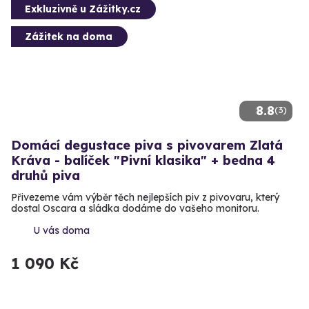
Exkluzivně u Zážitky.cz
Zážitek na doma
8.8
(3)
Domácí degustace piva s pivovarem Zlatá
Kráva - balíček "Pivní klasika" + bedna 4
druhů piva
Přivezeme vám výběr těch nejlepších piv z pivovaru, který
dostal Oscara a sládka dodáme do vašeho monitoru.
U vás doma
1 090 Kč