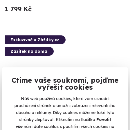
1 799 Kč
Exkluzivně u Zážitky.cz
Zážitek na doma
Ctíme vaše soukromí, pojďme
8.4
(14)
vyřešit cookies
Domácí degustace vín - Víkendový balíček +
Náš web používá cookies, které vám usnadní
bedna šesti druhů vína
procházení stránek a umožní zobrazení relevantního
obsahu a reklamy. Díky cookies můžeme také tyto
Přivezeme vám bednu těch nejlepších vín (nejen) na víkend. A
profesionálního sommeliéra dodáme přímo do vašich
stránky zlepšovat. Kliknutím na tlačítko
Povolit
monitorů.
vše
nám dáte souhlas s použitím všech cookies na