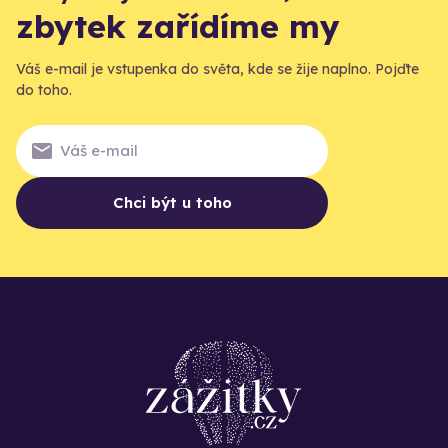
zbytek zařídíme my
Váš e-mail je vstupenka do světa, kde se žije naplno. Pojďte
do toho.
Chci být u toho