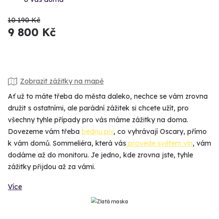
10 190 Kč
9 800 Kč
Zobrazit zážitky na mapě
Ať už to máte třeba do města daleko, nechce se vám zrovna
družit s ostatními, ale parádní zážitek si chcete užít, pro
všechny tyhle případy pro vás máme zážitky na doma.
Dovezeme vám třeba
bednu piv
, co vyhrávají Oscary, přímo
k vám domů. Sommeliéra, která vás
provede světem vín
, vám
dodáme až do monitoru. Je jedno, kde zrovna jste, tyhle
zážitky přijdou až za vámi.
Více