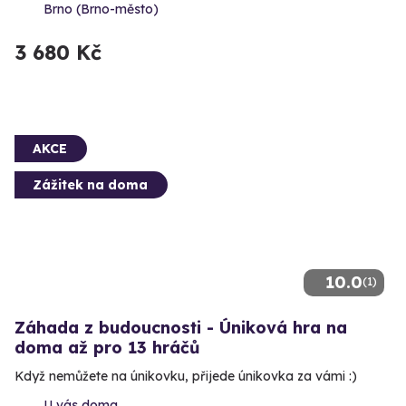
Brno (Brno-město)
3 680 Kč
AKCE
Zážitek na doma
10.0
(1)
Záhada z budoucnosti - Úniková hra na
doma až pro 13 hráčů
Když nemůžete na únikovku, přijede únikovka za vámi :)
U vás doma