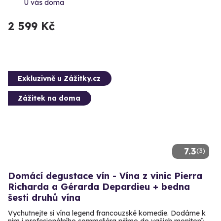
U vás doma
2 599 Kč
Exkluzivně u Zážitky.cz
Zážitek na doma
7.3
(3)
Domácí degustace vín - Vína z vinic Pierra
Richarda a Gérarda Depardieu + bedna
šesti druhů vína
Vychutnejte si vína legend francouzské komedie. Dodáme k
nim i profesionálního sommeliéra přímo do vašich monitorů.