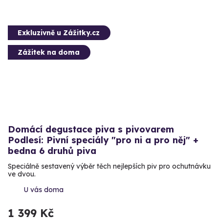
Exkluzivně u Zážitky.cz
Zážitek na doma
Domácí degustace piva s pivovarem
Podlesí: Pivní speciály "pro ni a pro něj" +
bedna 6 druhů piva
Speciálně sestavený výběr těch nejlepších piv pro ochutnávku
ve dvou.
U vás doma
1 399 Kč