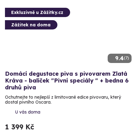
Exkluzivně u Zážitky.cz
Zážitek na doma
9.4
(7)
Domácí degustace piva s pivovarem Zlatá
Kráva - balíček "Pivní speciály " + bedna 6
druhů piva
Ochutnejte to nejlepší z limitované edice pivovaru, který
dostal pivního Oscara.
U vás doma
1 399 Kč