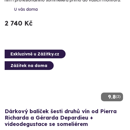
U vás doma
2 740 Kč
Exkluzivně u Zážitky.cz
Zážitek na doma
9.8
(2)
Dárkový balíček šesti druhů vín od Pierra
Richarda a Gérarda Depardieu +
videodegustace se someliérem