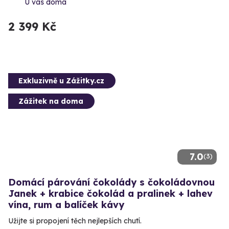
U vás doma
2 399 Kč
Exkluzivně u Zážitky.cz
Zážitek na doma
7.0
(3)
Domácí párování čokolády s čokoládovnou
Janek + krabice čokolád a pralinek + lahev
vína, rum a balíček kávy
Užijte si propojení těch nejlepších chutí.