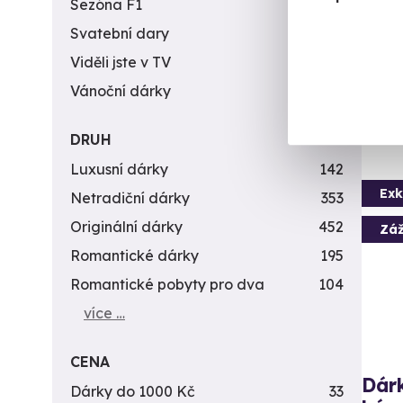
Sezóna F1
4
U
Svatební dary
196
Viděli jste v TV
31
2 7
Vánoční dárky
311
DRUH
Luxusní dárky
142
Exk
Netradiční dárky
353
Originální dárky
452
Záž
Romantické dárky
195
Romantické pobyty pro dva
104
více …
CENA
Dárk
Dárky do 1000 Kč
33