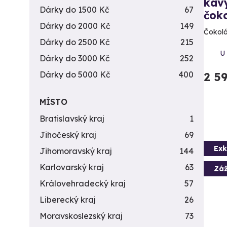
káv
Dárky do 1500 Kč
67
čok
Dárky do 2000 Kč
149
Čokolá
Dárky do 2500 Kč
215
U
Dárky do 3000 Kč
252
Dárky do 5000 Kč
400
2 5
MÍSTO
Bratislavský kraj
1
Jihočeský kraj
69
Exk
Jihomoravský kraj
144
Karlovarský kraj
63
Záž
Královehradecký kraj
57
Liberecký kraj
26
Moravskoslezský kraj
73