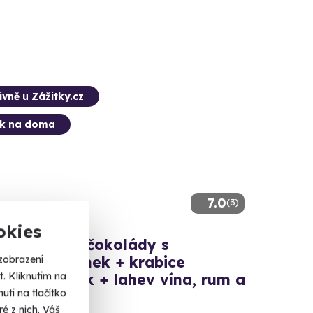
ivně u Zážitky.cz
ek na doma
7.0
(3)
okies
í párování čokolády s
zobrazení
ádovnou Janek + krabice
. Kliknutím na
d a pralinek + lahev vína, rum a
tí na tlačítko
ek kávy
é z nich. Váš