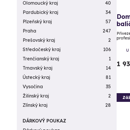
Olomoucký kraj
40
Pardubický kraj
34
Dom
Plzeňský kraj
57
balí
Praha
247
Přivez
profes
Prešovský kraj
2
Středočeský kraj
106
U
Trenčianský kraj
1
1 9
Trnavský kraj
14
Ústecký kraj
81
Vysočina
35
Žilinský kraj
2
Záž
Zlínský kraj
28
DÁRKOVÝ POUKAZ