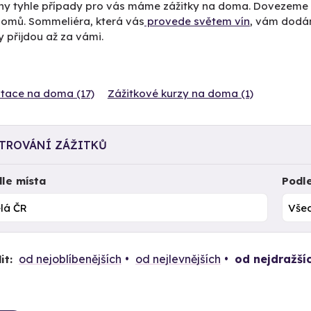
ny tyhle případy pro vás máme zážitky na doma. Dovezeme
omů. Sommeliéra, která vás
provede světem vín
, vám dodám
y přijdou až za vámi.
tace na doma (17)
Zážitkové kurzy na doma (1)
LTROVÁNÍ ZÁŽITKŮ
le místa
Podl
od nejoblíbenějších
od nejlevnějších
od nejdražší
it: