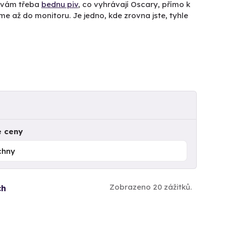
 vám třeba
bednu piv
, co vyhrávají Oscary, přímo k
e až do monitoru. Je jedno, kde zrovna jste, tyhle
e ceny
Zobrazeno 20 zážitků.
ch