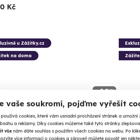
40 Kč
luzivně u Zážitky.cz
Exkluz
itek na doma
Zážit
9.8
(2)
e vaše soukromí, pojďme vyřešit co
ový balíček šesti druhů vín od
Domác
používá cookies, které vám usnadní procházení stránek a umožní 
ra Richarda a Gérarda Depardieu +
čokol
obsahu a reklamy. Díky cookies můžeme také tyto stránky zlepšovat
eodegustace se someliérem
čokolá
it vše
nám dáte souhlas s použitím všech cookies na webu. Po kliknu
balíč
ální dárek pro všechny vinaře a filmové fanoušky.
ozvíte více informací o cookies a zároveň můžete povolit jen někter