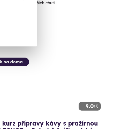
propojení těch nejlepších chutí.
s doma
 Kč
ek na doma
9.0
(1)
 kurz přípravy kávy s pražírnou