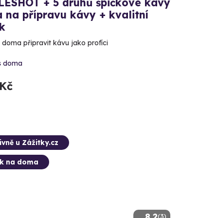
ESHOT + 5 druhů špičkové kávy
 na přípravu kávy + kvalitní
k
 doma připravit kávu jako profíci
s doma
 Kč
ivně u Zážitky.cz
ek na doma
8.2
(3)