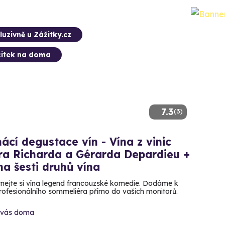
luzivně u Zážitky.cz
itek na doma
7.3
(3)
cí degustace vín - Vína z vinic
ra Richarda a Gérarda Depardieu +
a šesti druhů vína
nejte si vína legend francouzské komedie. Dodáme k
profesionálního sommeliéra přímo do vašich monitorů.
 vás doma