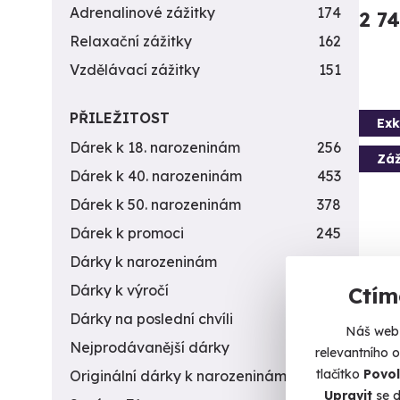
Adrenalinové zážitky
174
2 7
Relaxační zážitky
162
Vzdělávací zážitky
151
PŘILEŽITOST
Exk
Dárek k 18. narozeninám
256
Záž
Dárek k 40. narozeninám
453
Dárek k 50. narozeninám
378
Dárek k promoci
245
Dárky k narozeninám
551
Dárky k výročí
294
Ctím
Dárk
Dárky na poslední chvíli
450
Náš web 
Pier
Nejprodávanější dárky
56
relevantního 
vid
tlačítko
Povol
Originální dárky k narozeninám
422
Origin
Upravit
se d