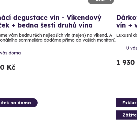
ácí degustace vín - Víkendový
Dárkov
ček + bedna šesti druhů vína
vín +
eme vám bednu těch nejlepších vín (nejen) na víkend. A
Luxusní d
ionálního sommeliéra dodáme přímo do vašich monitorů.
U vá
 vás doma
1 930
30 Kč
itek na doma
Exkluz
Zážit