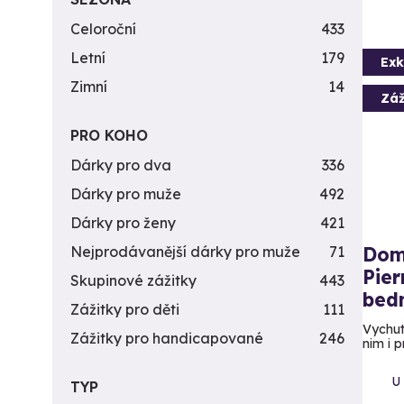
Celoroční
433
Letní
179
Exk
Zimní
14
Záž
PRO KOHO
Dárky pro dva
336
Dárky pro muže
492
Dárky pro ženy
421
Domá
Nejprodávanější dárky pro muže
71
Pier
Skupinové zážitky
443
bedn
Zážitky pro děti
111
Vychut
Zážitky pro handicapované
246
nim i 
U
TYP