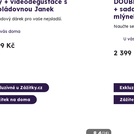
y + videodegustace s
DOUBL
oládovnou Janek
+ sada
mlýne
dový dárek pro vaše nejsladší.
Naučte se
 vás doma
U vá
99 Kč
2 399
luzivně u Zážitky.cz
Exkluz
itek na doma
Zážit
8.4
(14)