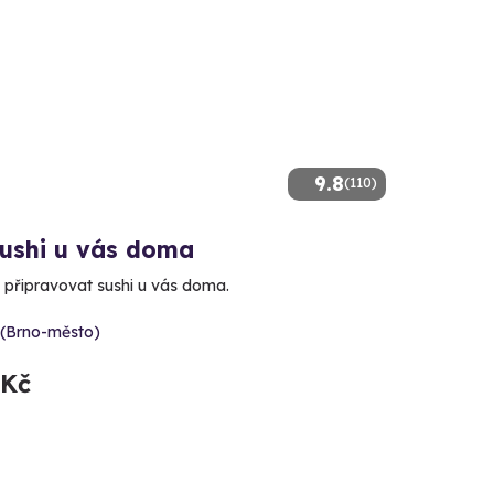
9.8
(110)
sushi u vás doma
 připravovat sushi u vás doma.
 (Brno-město)
 Kč