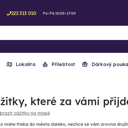
222 313 010
Po–Pá 10:00–17:00
Lokalita
Příležitost
Dárkový pouka
žitky, které za vámi při
brazit zážitky na mapě
to máte třeba do města daleko, nechce se vám zrovna družit s