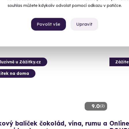
Užijte si 
souhlas můžete kdykoliv odvolat pomocí odkazu v patičce.
 vás doma
U vá
40 Kč
Povolit vše
Upravit
2 599
luzivně u Zážitky.cz
Zážit
itek na doma
9.0
(2)
ový balíček čokolád, vína, rumu a
Online