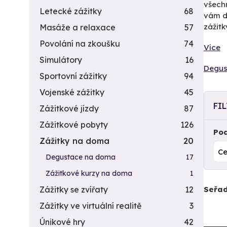
všech
Letecké zážitky
68
vám d
zážitk
Masáže a relaxace
57
Povolání na zkoušku
74
Více
Simulátory
16
Degus
Sportovní zážitky
94
Vojenské zážitky
45
FI
Zážitkové jízdy
87
Zážitkové pobyty
126
Pod
Zážitky na doma
20
Degustace na doma
17
Zážitkové kurzy na doma
1
Seřad
Zážitky se zvířaty
12
Zážitky ve virtuální realitě
3
Únikové hry
42