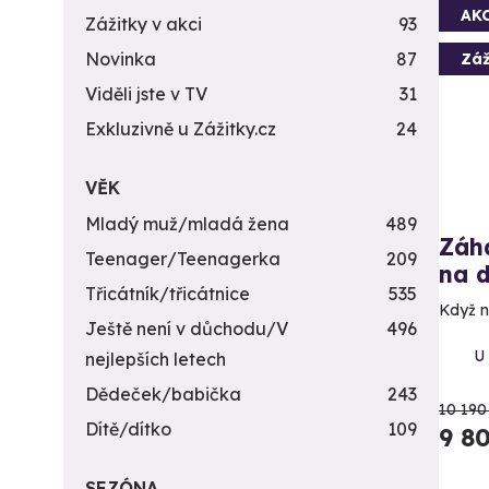
AK
Zážitky v akci
93
Novinka
87
Záž
Viděli jste v TV
31
Exkluzivně u Zážitky.cz
24
VĚK
Mladý muž/mladá žena
489
Záh
Teenager/Teenagerka
209
na 
Třicátník/třicátnice
535
Když n
Ještě není v důchodu/V
496
U
nejlepších letech
Dědeček/babička
243
10 190
Dítě/dítko
109
9 8
SEZÓNA