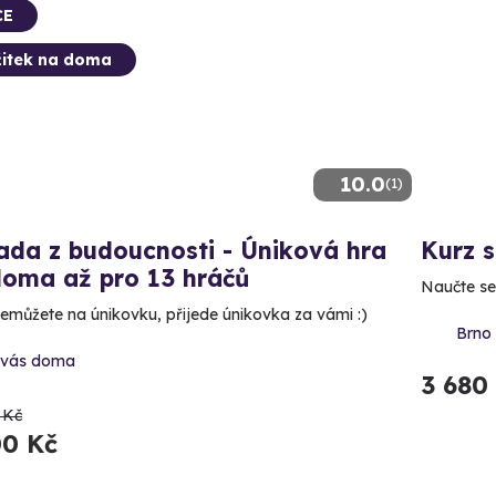
CE
itek na doma
10.0
(1)
ada z budoucnosti - Úniková hra
Kurz 
doma až pro 13 hráčů
Naučte se
emůžete na únikovku, přijede únikovka za vámi :)
Brno
 vás doma
3 680
 Kč
00 Kč