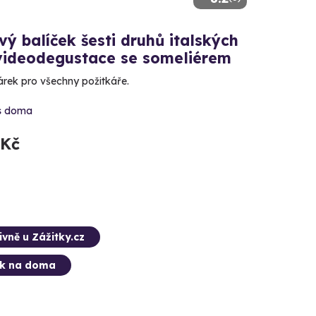
ý balíček šesti druhů italských
 videodegustace se someliérem
árek pro všechny požitkáře.
s doma
 Kč
ivně u Zážitky.cz
ek na doma