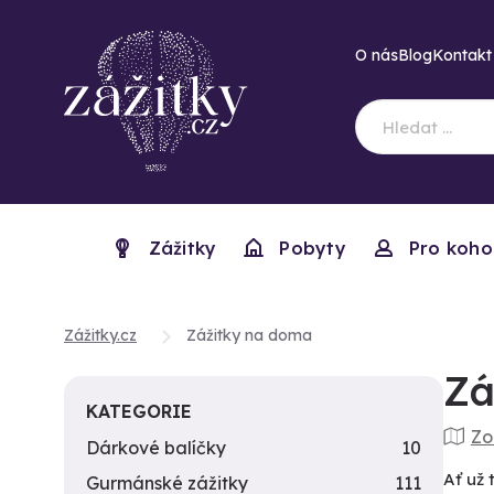
O nás
Blog
Kontakt
Zážitky
Pobyty
Pro koho
Zážitky.cz
Zážitky na doma
Zá
KATEGORIE
Zo
Dárkové balíčky
10
Ať už 
Gurmánské zážitky
111