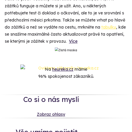
zážitků funguje a můžete si je užít. Ano, u některých
potřebujete test či doklad o očkování, ale to je ve srovnání s
předchozími měsici prkotina. Takže se můžete vrhat po hlavě
do zážitků a než se vydáte na cestu, mrkněte na
tabulku
, kde
se snažíme maximálně často aktualizovat právě ta opatření,
se kterými je zážitek v provozu.
Více
Na
heureka.cz
máme
96% spokojenost zákazníků.
Co si o nás myslí
Zobraz ohlasy
Vše umíme pojistit