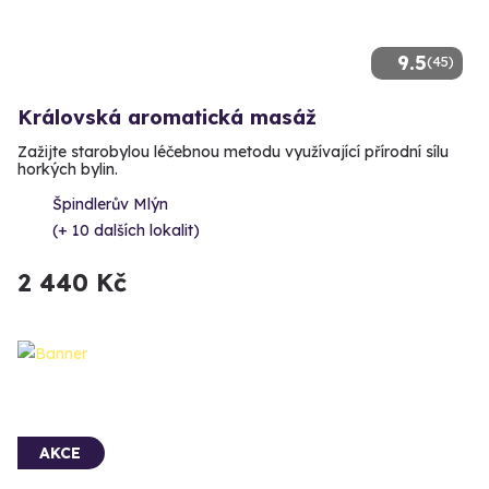
9.5
(45)
Královská aromatická masáž
Zažijte starobylou léčebnou metodu využívající přírodní sílu
horkých bylin.
Špindlerův Mlýn
(+ 10 dalších lokalit)
2 440 Kč
AKCE