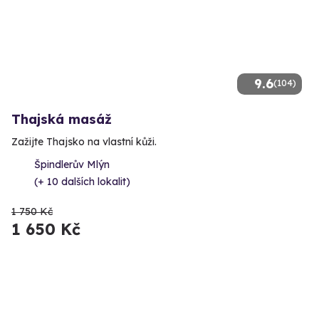
9.6
(104)
Thajská masáž
Zažijte Thajsko na vlastní kůži.
Špindlerův Mlýn
(+ 10 dalších lokalit)
1 750 Kč
1 650 Kč