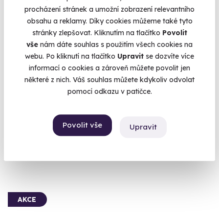
procházení stránek a umožní zobrazení relevantního
obsahu a reklamy. Díky cookies můžeme také tyto
stránky zlepšovat. Kliknutím na tlačítko
Povolit
vše
nám dáte souhlas s použitím všech cookies na
9.3
webu. Po kliknutí na tlačítko
Upravit
se dozvíte více
(38)
informací o cookies a zároveň můžete povolit jen
některé z nich. Váš souhlas můžete kdykoliv odvolat
Masáž konopným olejem
pomocí odkazu v patičce.
Travička zelená to je moje potěšení.
Špindlerův Mlýn
(+ 10 dalších lokalit)
Povolit vše
Upravit
1 940 Kč
AKCE