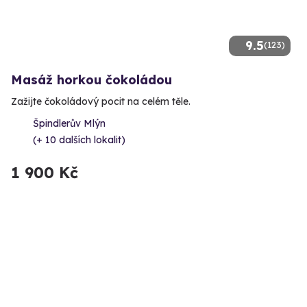
9.5
(123)
Masáž horkou čokoládou
Zažijte čokoládový pocit na celém těle.
Špindlerův Mlýn
(+ 10 dalších lokalit)
1 900 Kč