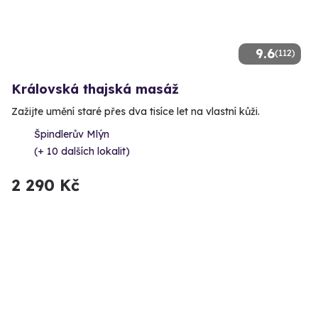
9.6
(112)
Královská thajská masáž
Zažijte umění staré přes dva tisíce let na vlastní kůži.
Špindlerův Mlýn
(+ 10 dalších lokalit)
2 290 Kč