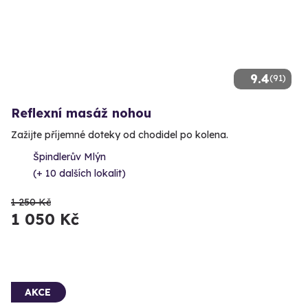
9.4
(91)
Reflexní masáž nohou
Zažijte příjemné doteky od chodidel po kolena.
Špindlerův Mlýn
(+ 10 dalších lokalit)
1 250 Kč
1 050 Kč
AKCE