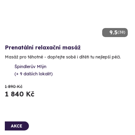
9.5
(38)
Prenatální relaxační masáž
Masáž pro těhotné - dopřejte sobě i dítěti tu nejlepší péči.
Špindlerův Mlýn
(+ 9 dalších lokalit)
1 890 Kč
1 840 Kč
AKCE