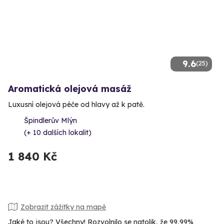
9.6
(25)
Aromatická olejová masáž
Luxusní olejová péče od hlavy až k patě.
Špindlerův Mlýn
(+ 10 dalších lokalit)
1 840 Kč
Zobrazit zážitky na mapě
Jaké to jsou? Všechny! Rozvolnilo se natolik, že 99,99%