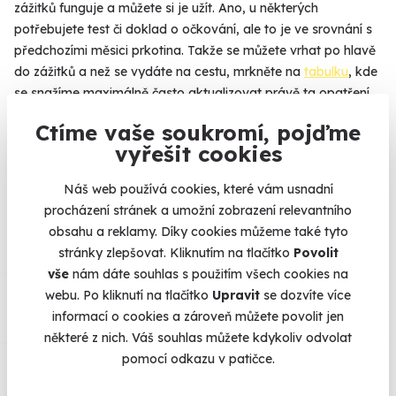
zážitků funguje a můžete si je užít. Ano, u některých
potřebujete test či doklad o očkování, ale to je ve srovnání s
předchozími měsici prkotina. Takže se můžete vrhat po hlavě
do zážitků a než se vydáte na cestu, mrkněte na
tabulku
, kde
se snažíme maximálně často aktualizovat právě ta opatření,
se kterými je zážitek v provozu.
Více
Ctíme vaše soukromí, pojďme
vyřešit cookies
Náš web používá cookies, které vám usnadní
Na
heureka.cz
máme
procházení stránek a umožní zobrazení relevantního
96% spokojenost zákazníků.
obsahu a reklamy. Díky cookies můžeme také tyto
stránky zlepšovat. Kliknutím na tlačítko
Povolit
vše
nám dáte souhlas s použitím všech cookies na
Co si o nás myslí
webu. Po kliknutí na tlačítko
Upravit
se dozvíte více
informací o cookies a zároveň můžete povolit jen
Zobraz ohlasy
některé z nich. Váš souhlas můžete kdykoliv odvolat
pomocí odkazu v patičce.
Vše umíme pojistit