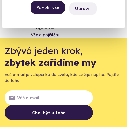
Povolit vše
Upravit
Jeden nikdy neví. Máme nejvyšší
úrazové pojištění z nabídky zážitkových
agentur.
Vše o pojištění
Zbývá jeden krok,
zbytek zařídíme my
Váš e-mail je vstupenka do světa, kde se žije naplno. Pojďte
do toho.
Chci být u toho