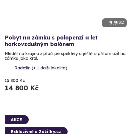
9.9
(31)
Pobyt na zámku s polopenzí a let
horkovzdušným balónem
Hledět na krajinu z ptačí perspektivy a ještě si přitom užít na
zámku jako král.
Radešín (+ 1 další lokalita)
15 800 Kč
14 800 Kč
AKCE
Exkluzivně u Zážitky.cz