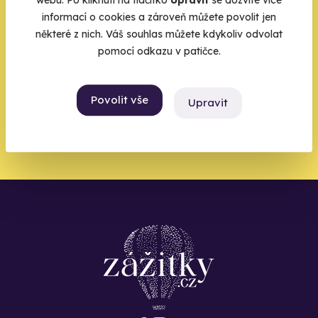
zbytek zařídíme my
webu. Po kliknutí na tlačítko
Upravit
se dozvíte více
informací o cookies a zároveň můžete povolit jen
Váš e-mail je vstupenka do světa, kde se žije naplno. Pojďte
některé z nich. Váš souhlas můžete kdykoliv odvolat
do toho.
pomocí odkazu v patičce.
Povolit vše
Upravit
Chci být u toho