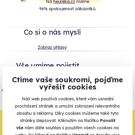
Na
heureka.cz
máme
96% spokojenost zákazníků.
Co si o nás myslí
Zobraz ohlasy
Vše umíme pojistit
Ctíme vaše soukromí, pojďme
Jeden nikdy neví. Máme nejvyšší
vyřešit cookies
úrazové pojištění z nabídky zážitkových
agentur.
Náš web používá cookies, které vám usnadní
procházení stránek a umožní zobrazení relevantního
Vše o pojištění
obsahu a reklamy. Díky cookies můžeme také tyto
Zbývá jeden krok,
stránky zlepšovat. Kliknutím na tlačítko
Povolit
vše
nám dáte souhlas s použitím všech cookies na