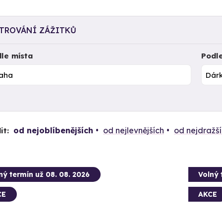
LTROVÁNÍ ZÁŽITKŮ
le místa
Podl
od nejoblíbenějších
od nejlevnějších
od nejdražš
it:
ný termín už 08. 08. 2026
Volný 
CE
AKCE