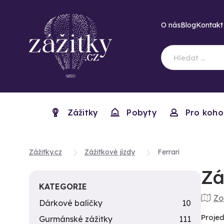
O nás
Blog
Kontakt
Zážitky
Pobyty
Pro koho
Zážitky.cz
Zážitkové jízdy
Ferrari
Zá
KATEGORIE
Zo
Dárkové balíčky
10
Projeď
Gurmánské zážitky
111