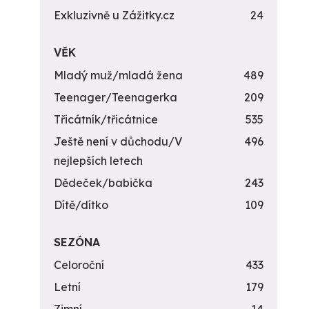
Exkluzivně u Zážitky.cz
24
VĚK
Mladý muž/mladá žena
489
Teenager/Teenagerka
209
Třicátník/třicátnice
535
Ještě není v důchodu/V
496
nejlepších letech
Dědeček/babička
243
Dítě/dítko
109
SEZÓNA
Celoroční
433
Letní
179