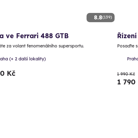
8.8
(139)
a ve Ferrari 488 GTB
Řízení
te za volant fenomenálního supersportu.
Posaďte se
aha (+ 2 další lokality)
Praha
90 Kč
1 990 Kč
1 790