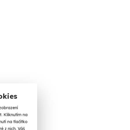
okies
zobrazení
. Kliknutím na
tí na tlačítko
é z nich. Váš