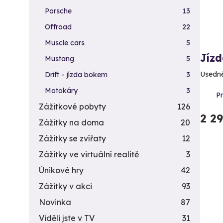
Porsche
13
Offroad
22
Muscle cars
5
Jízd
Mustang
5
Usedně
Drift - jízda bokem
3
Motokáry
3
Pr
Zážitkové pobyty
126
2 2
Zážitky na doma
20
Zážitky se zvířaty
12
Zážitky ve virtuální realitě
3
Únikové hry
42
Zážitky v akci
93
Novinka
87
Viděli jste v TV
31