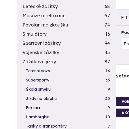
Letecké zážitky
68
Masáže a relaxace
57
FI
Povolání na zkoušku
74
Pod
Simulátory
16
Sportovní zážitky
94
Vojenské zážitky
45
Zážitkové jízdy
87
Terénní vozy
14
Seřad
Supersporty
35
Škola smyku
9
Jízdy na okruhu
30
Vol
Ferrari
9
AK
Lamborghini
10
Tanky a transportéry
7