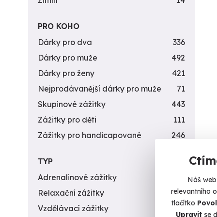
Zimní
14
PRO KOHO
Dárky pro dva
336
Dárky pro muže
492
Dárky pro ženy
421
Nejprodávanější dárky pro muže
71
Skupinové zážitky
443
Zážitky pro děti
111
Zážitky pro handicapované
246
Ctím
TYP
Adrenalinové zážitky
174
Náš web 
relevantního 
Relaxační zážitky
162
tlačítko
Povol
Vzdělávací zážitky
151
Upravit
se d