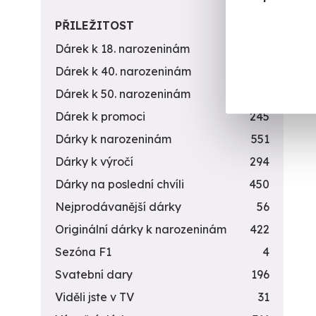
PŘILEŽITOST
Dárek k 18. narozeninám
256
Dárek k 40. narozeninám
453
Dárek k 50. narozeninám
378
Dárek k promoci
245
Dárky k narozeninám
551
Dárky k výročí
294
Dárky na poslední chvíli
450
Nejprodávanější dárky
56
Originální dárky k narozeninám
422
Sezóna F1
4
Svatební dary
196
Viděli jste v TV
31