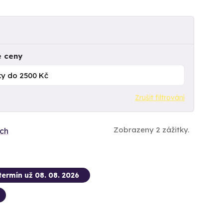
e ceny
Zrušit filtrování
Zobrazeny 2 zážitky.
ích
termín už 08. 08. 2026