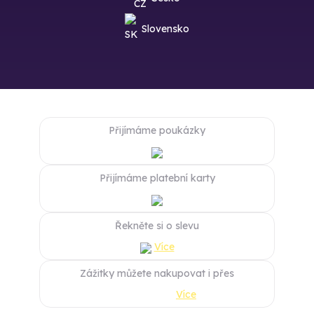
Slovensko
Přijímáme poukázky
Přijímáme platební karty
Řekněte si o slevu
Více
Zážitky můžete nakupovat i přes
Více