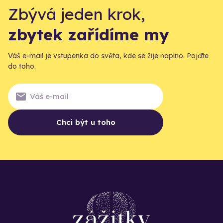
Zbývá jeden krok,
zbytek zařídíme my
Váš e-mail je vstupenka do světa, kde se žije naplno. Pojďte
do toho.
Chci být u toho