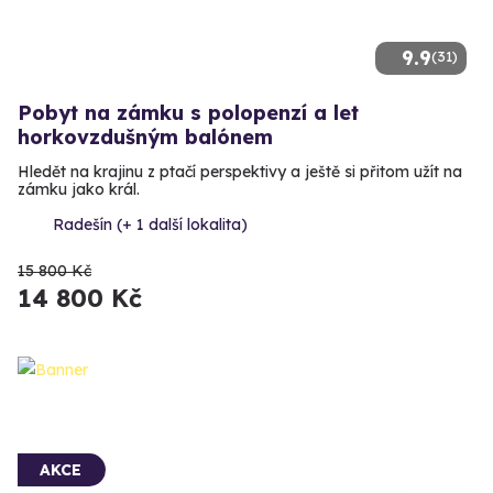
9.9
(31)
Pobyt na zámku s polopenzí a let
horkovzdušným balónem
Hledět na krajinu z ptačí perspektivy a ještě si přitom užít na
zámku jako král.
Radešín (+ 1 další lokalita)
15 800 Kč
14 800 Kč
AKCE