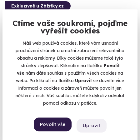
Exkluzivně u Zážitky.cz
Ctíme vaše soukromí, pojďme
vyřešit cookies
9.9
(18)
Náš web používá cookies, které vám usnadní
procházení stránek a umožní zobrazení relevantního
Pobyt na zámku a romantický let balónem
obsahu a reklamy. Díky cookies můžeme také tyto
ve dvou
stránky zlepšovat. Kliknutím na tlačítko
Povolit
Sami dva s hlavou v oblacích a nohami v zámeckém loži.
vše
nám dáte souhlas s použitím všech cookies na
webu. Po kliknutí na tlačítko
Upravit
se dozvíte více
Radešín (+ 1 další lokalita)
informací o cookies a zároveň můžete povolit jen
21 800 Kč
některé z nich. Váš souhlas můžete kdykoliv odvolat
20 800 Kč
pomocí odkazu v patičce.
Povolit vše
Upravit
Zobrazit zážitky na mapě