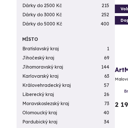
Dárky do 2500 Kč
215
Vol
Dárky do 3000 Kč
252
Do
Dárky do 5000 Kč
400
MÍSTO
Bratislavský kraj
1
Jihočeský kraj
69
Jihomoravský kraj
144
Art
Karlovarský kraj
63
Malová
Královehradecký kraj
57
Br
Liberecký kraj
26
2 1
Moravskoslezský kraj
73
Olomoucký kraj
40
Pardubický kraj
34