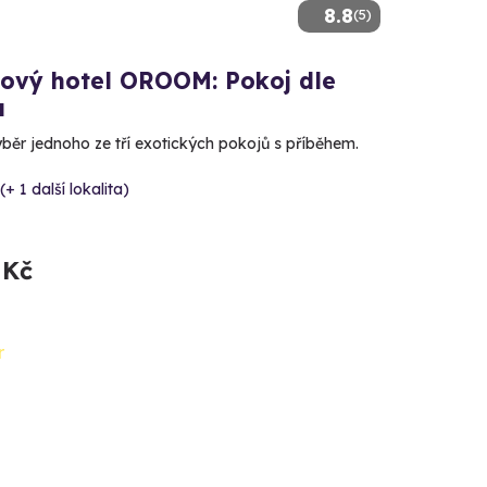
8.8
(5)
kový hotel OROOM: Pokoj dle
u
ýběr jednoho ze tří exotických pokojů s příběhem.
(+ 1 další lokalita)
 Kč