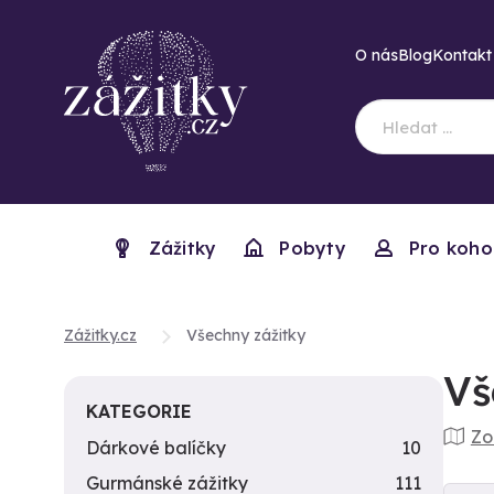
O nás
Blog
Kontakt
Zážitky
Pobyty
Pro koho
Zážitky.cz
Všechny zážitky
Vš
KATEGORIE
Zo
Dárkové balíčky
10
Gurmánské zážitky
111