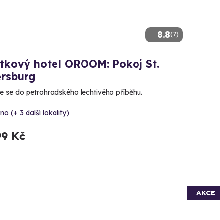
8.8
(7)
itkový hotel OROOM: Pokoj St.
ersburg
e se do petrohradského lechtivého příběhu.
no (+ 3 další lokality)
99 Kč
AKCE