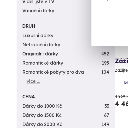
AK
Viděli jste v TV
31
Vánoční dárky
311
DRUH
Luxusní dárky
142
Netradiční dárky
353
Originální dárky
452
Záž
Romantické dárky
195
Zažijte
Romantické pobyty pro dva
104
více …
Br
CENA
4 969 
4 4
Dárky do 1000 Kč
33
Dárky do 1500 Kč
67
Dárky do 2000 Kč
149