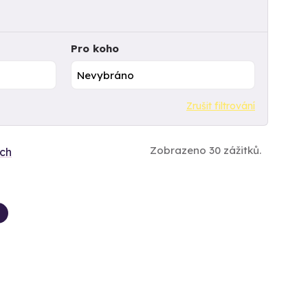
Pro koho
Zrušit filtrování
Zobrazeno 30 zážitků.
ích