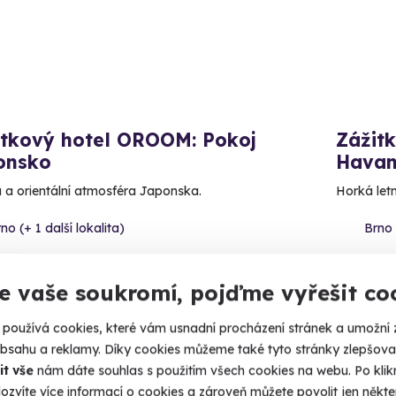
itkový hotel OROOM: Pokoj
Zážit
onsko
Hava
 a orientální atmosféra Japonska.
Horká letn
no (+ 1 další lokalita)
Brno 
Kč
4 969 Kč
e vaše soukromí, pojďme vyřešit co
69 Kč
4 469
používá cookies, které vám usnadní procházení stránek a umožní 
obsahu a reklamy. Díky cookies můžeme také tyto stránky zlepšovat
it vše
nám dáte souhlas s použitím všech cookies na webu. Po kliknu
ozvíte více informací o cookies a zároveň můžete povolit jen někter