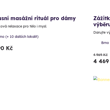
sní masážní rituál pro dámy
Zážit
výběr
ová relaxace pro tělo i mysl.
Darujte v
no (+ 10 dalších lokalit)
Brno 
90 Kč
4 969 Kč
4 469