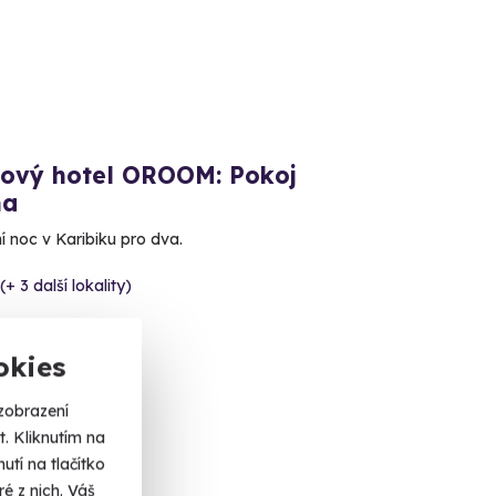
kový hotel OROOM: Pokoj
na
í noc v Karibiku pro dva.
(+ 3 další lokality)
okies
 Kč
zobrazení
. Kliknutím na
tí na tlačítko
é z nich. Váš