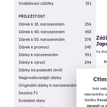
Vzdělávací zážitky
151
PŘILEŽITOST
Dárek k 18. narozeninám
256
Dárek k 40. narozeninám
453
Záž
Dárek k 50. narozeninám
378
Jap
Dárek k promoci
245
Vy dva
Dárky k narozeninám
551
Br
Dárky k výročí
294
Dárky na poslední chvíli
450
4 969 
Nejprodávanější dárky
56
Ctím
4 7
Originální dárky k narozeninám
422
Náš web 
Sezóna F1
4
relevantního 
tlačítko
Povol
Svatební dary
196
Upravit
se d