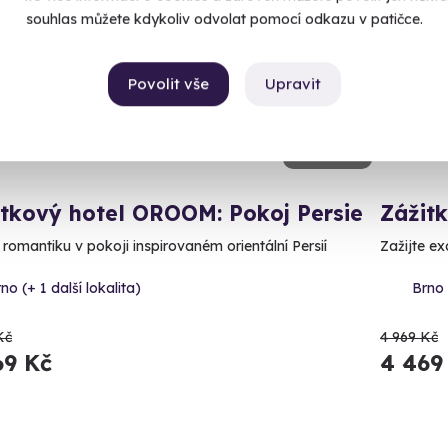
CE
AKCE
souhlas můžete kdykoliv odvolat pomocí odkazu v patičce.
Povolit vše
Upravit
10.0
(1)
itkový hotel OROOM: Pokoj Persie
Zážit
 romantiku v pokoji inspirovaném orientální Persií
Zažijte ex
no (+ 1 další lokalita)
Brno 
Kč
4 969 Kč
69 Kč
4 469