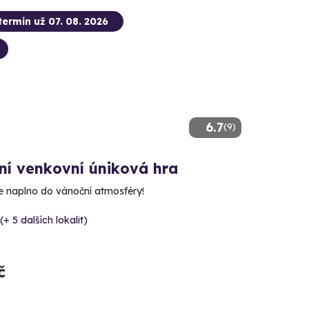
termín už 07. 08. 2026
6.7
(9)
ní venkovní úniková hra
e naplno do vánoční atmosféry!
(+ 5 dalších lokalit)
č