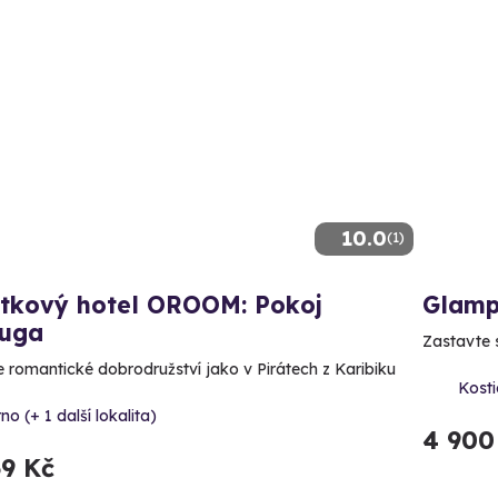
10.0
(1)
itkový hotel OROOM: Pokoj
Glampi
tuga
Zastavte s
te romantické dobrodružství jako v Pirátech z Karibiku
Kosti
no (+ 1 další lokalita)
4 900
69 Kč