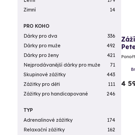
Letní
179
Zimní
14
PRO KOHO
Dárky pro dva
336
Záž
Dárky pro muže
492
Pet
Dárky pro ženy
421
Ponořt
Nejprodávanější dárky pro muže
71
Br
Skupinové zážitky
443
4 5
Zážitky pro děti
111
Zážitky pro handicapované
246
TYP
Adrenalinové zážitky
174
Relaxační zážitky
162