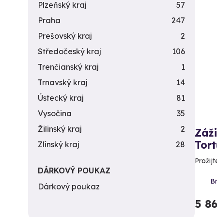
Plzeňský kraj
57
Praha
247
Prešovský kraj
2
Středočeský kraj
106
Trenčianský kraj
1
Trnavský kraj
14
Ústecký kraj
81
Vysočina
35
Žilinský kraj
2
Záž
Tor
Zlínský kraj
28
Prožij
DÁRKOVÝ POUKAZ
Br
Dárkový poukaz
5 8