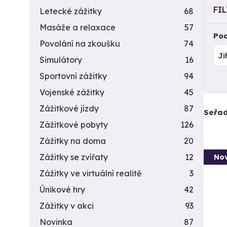
FI
Letecké zážitky
68
Masáže a relaxace
57
Pod
Povolání na zkoušku
74
Simulátory
16
Sportovní zážitky
94
Vojenské zážitky
45
Zážitkové jízdy
87
Seřad
Zážitkové pobyty
126
Zážitky na doma
20
Zážitky se zvířaty
12
Nov
Zážitky ve virtuální realitě
3
Únikové hry
42
Zážitky v akci
93
Novinka
87