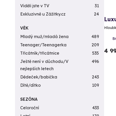
Viděli jste v TV
31
Exkluzivně u Zážitky.cz
24
Luxu
VĚK
Hloubk
Mladý muž/mladá žena
489
Br
Teenager/Teenagerka
209
4 9
Třicátník/třicátnice
535
Ještě není v důchodu/V
496
nejlepších letech
Dědeček/babička
243
Dítě/dítko
109
SEZÓNA
Celoroční
433