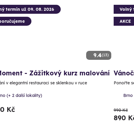
ný termín už 09. 08. 2026
Volný 
poručujeme
AKCE
9.4
(13)
Moment - Zážitkový kurz malování
Vánoč
ní v elegantní restauraci se sklenkou v ruce
Ponořte s
no (+ 2 další lokality)
Brno 
90 Kč
990 Kč
890 K