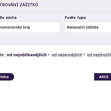
LTROVÁNÍ ZÁŽITKŮ
le místa
Podle typu
od nejoblíbenějších
od nejlevnějších
od nejdražš
it:
inka
AKCE