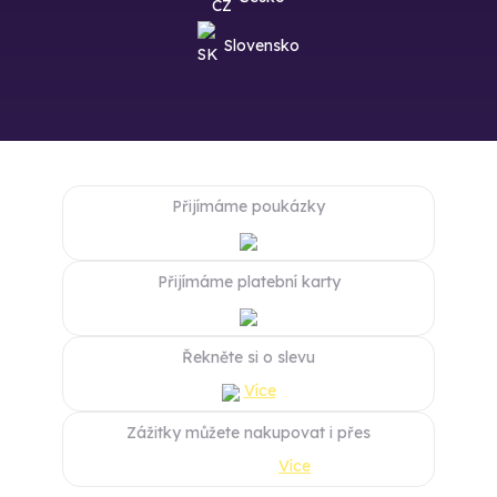
Slovensko
Přijímáme poukázky
Přijímáme platební karty
Řekněte si o slevu
Více
Zážitky můžete nakupovat i přes
Více