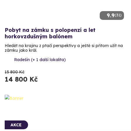
9.9
(31)
Pobyt na zámku s polopenzí a let
horkovzdušným balónem
Hledět na krajinu z ptačí perspektivy a ještě si přitom užít na
zámku jako král.
Radešín (+ 1 další lokalita)
15 800 Kč
14 800 Kč
AKCE