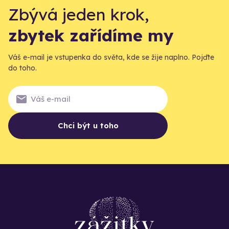
Zbývá jeden krok,
zbytek zařídíme my
Váš e-mail je vstupenka do světa, kde se žije naplno. Pojďte
do toho.
Chci být u toho