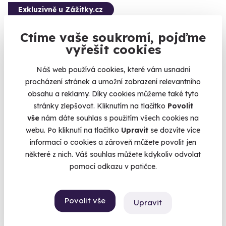
Exkluzivně u Zážitky.cz
Ctíme vaše soukromí, pojďme
vyřešit cookies
9.9
(18)
Náš web používá cookies, které vám usnadní
procházení stránek a umožní zobrazení relevantního
Pobyt na zámku a romantický let balónem
obsahu a reklamy. Díky cookies můžeme také tyto
ve dvou
stránky zlepšovat. Kliknutím na tlačítko
Povolit
Sami dva s hlavou v oblacích a nohami v zámeckém loži.
vše
nám dáte souhlas s použitím všech cookies na
webu. Po kliknutí na tlačítko
Upravit
se dozvíte více
Radešín (+ 1 další lokalita)
informací o cookies a zároveň můžete povolit jen
21 800 Kč
některé z nich. Váš souhlas můžete kdykoliv odvolat
20 800 Kč
pomocí odkazu v patičce.
Povolit vše
Upravit
Zobrazit zážitky na mapě