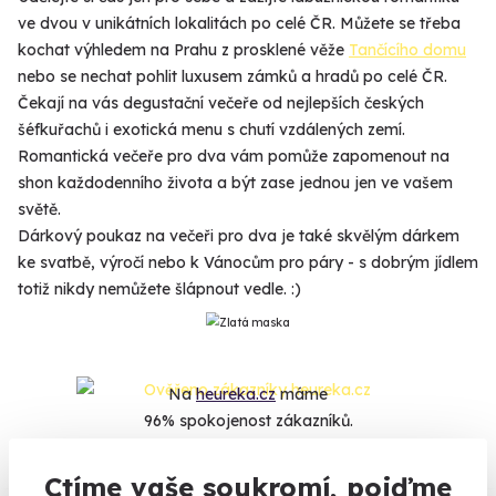
ve dvou v unikátních lokalitách po celé ČR. Můžete se třeba
kochat výhledem na Prahu z prosklené věže
Tančícího domu
nebo se nechat pohlit luxusem zámků a hradů po celé ČR.
Čekají na vás degustační večeře od nejlepších českých
šéfkuřachů i exotická menu s chutí vzdálených zemí.
Romantická večeře pro dva vám pomůže zapomenout na
shon každodenního života a být zase jednou jen ve vašem
světě.
Dárkový poukaz na večeři pro dva je také skvělým dárkem
ke svatbě, výročí nebo k Vánocům pro páry - s dobrým jídlem
totiž nikdy nemůžete šlápnout vedle. :)
Na
heureka.cz
máme
96% spokojenost zákazníků.
Ctíme vaše soukromí, pojďme