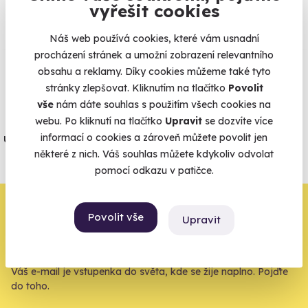
Co si o nás myslí
vyřešit cookies
Náš web používá cookies, které vám usnadní
Zobraz ohlasy
procházení stránek a umožní zobrazení relevantního
obsahu a reklamy. Díky cookies můžeme také tyto
Vše umíme pojistit
stránky zlepšovat. Kliknutím na tlačítko
Povolit
vše
nám dáte souhlas s použitím všech cookies na
Jeden nikdy neví. Máme nejvyšší
webu. Po kliknutí na tlačítko
Upravit
se dozvíte více
informací o cookies a zároveň můžete povolit jen
úrazové pojištění z nabídky zážitkových
některé z nich. Váš souhlas můžete kdykoliv odvolat
agentur.
pomocí odkazu v patičce.
Vše o pojištění
Zbývá jeden krok,
Povolit vše
Upravit
zbytek zařídíme my
Váš e-mail je vstupenka do světa, kde se žije naplno. Pojďte
do toho.