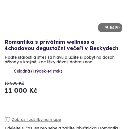
9.5
(18)
Romantika s privátním wellness a
4chodovou degustační večeří v Beskydech
Hoďte starosti a stres za hlavu a užijte si pobyt na dosah
přírody v krajině, kde lišky dávají dobrou noc.
Čeladná (Frýdek-Místek)
13 500 Kč
11 000 Kč
Zobrazit zážitky na mapě
Udělejte si čas jen pro sebe a zažijte labužnickou romantiku