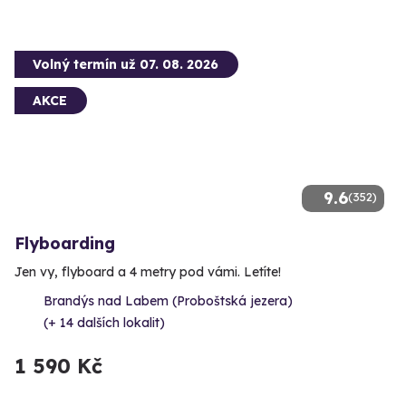
Volný termín už 07. 08. 2026
AKCE
9.6
(352)
Flyboarding
Jen vy, flyboard a 4 metry pod vámi. Letíte!
Brandýs nad Labem (Proboštská jezera)
(+ 14 dalších lokalit)
1 590 Kč