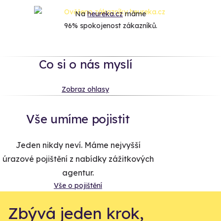
Na
heureka.cz
máme
96% spokojenost zákazníků.
Co si o nás myslí
Zobraz ohlasy
Vše umíme pojistit
Jeden nikdy neví. Máme nejvyšší
úrazové pojištění z nabídky zážitkových
agentur.
Vše o pojištění
Zbývá jeden krok,