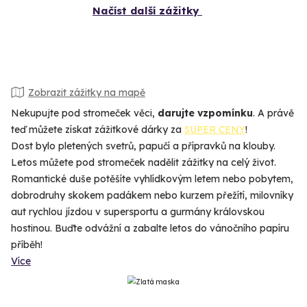
Načíst další zážitky
Zobrazit zážitky na mapě
Nekupujte pod stromeček věci,
darujte vzpomínku
. A právě
teď můžete získat zážitkové dárky za
SUPER CENY
!
Dost bylo pletených svetrů, papučí a přípravků na klouby.
Letos můžete pod stromeček nadělit zážitky na celý život.
Romantické duše potěšíte vyhlídkovým letem nebo pobytem,
dobrodruhy skokem padákem nebo kurzem přežítí, milovníky
aut rychlou jízdou v supersportu a gurmány královskou
hostinou. Buďte odvážní a zabalte letos do vánočního papíru
příběh!
Více