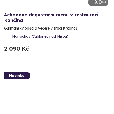
9.0
(1)
4chodové degustační menu v restauraci
Končina
Gurmánský oběd či večeře v srdci Krkonoš
Harrachov (Jablonec nad Nisou)
2 090 Kč
Novinka