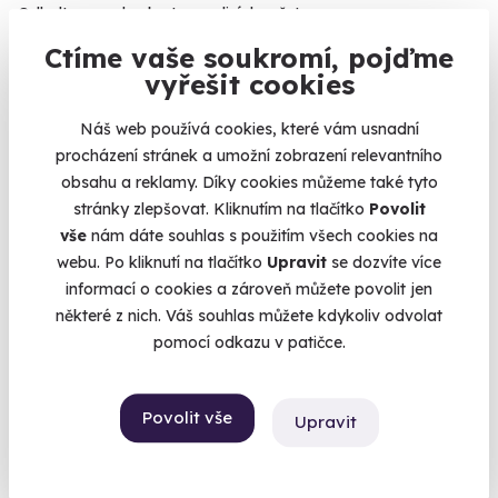
Odhalte pravdu ukrytou v ulicích města.
Brno (+ 6 dalších lokalit)
Ctíme vaše soukromí, pojďme
vyřešit cookies
1 190 Kč
Náš web používá cookies, které vám usnadní
procházení stránek a umožní zobrazení relevantního
obsahu a reklamy. Díky cookies můžeme také tyto
stránky zlepšovat. Kliknutím na tlačítko
Povolit
Volný termín už 06. 08. 2026
vše
nám dáte souhlas s použitím všech cookies na
webu. Po kliknutí na tlačítko
Upravit
se dozvíte více
AKCE
informací o cookies a zároveň můžete povolit jen
některé z nich. Váš souhlas můžete kdykoliv odvolat
pomocí odkazu v patičce.
6.7
(9)
Povolit vše
Upravit
Vánoční venkovní úniková hra
Ponořte se naplno do vánoční atmosféry!