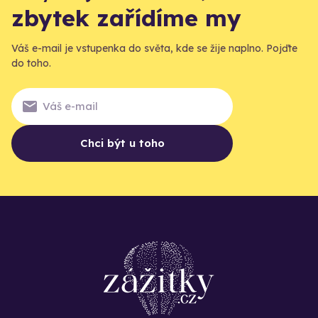
zbytek zařídíme my
Váš e-mail je vstupenka do světa, kde se žije naplno. Pojďte
do toho.
Chci být u toho