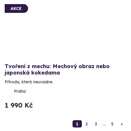
AKCE
Tvoření z mechu: Mechový obraz nebo
japonská kokedama
Příroda, která neuvadne.
Praha
1 990 Kč
1
2
3
…
5
»