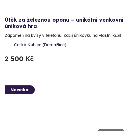
Útěk za železnou oponu – unikátní venkovní
úniková hra
Zapomeň na kvízy v telefonu. Zažij únikovku na vlastní kůži!
Česká Kubice (Domažlice)
2 500 Kč
Novinka