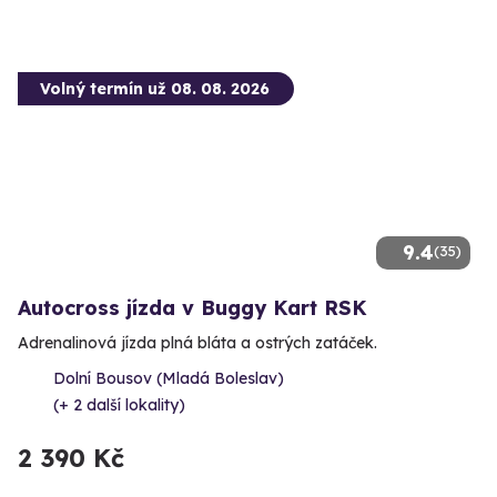
Volný termín už 08. 08. 2026
9.4
(35)
Autocross jízda v Buggy Kart RSK
Adrenalinová jízda plná bláta a ostrých zatáček.
Dolní Bousov (Mladá Boleslav)
(+ 2 další lokality)
2 390 Kč