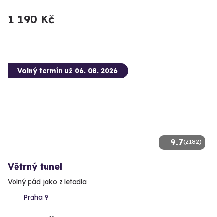
1 190 Kč
Volný termín už 06. 08. 2026
9.7
(2182)
Větrný tunel
Volný pád jako z letadla
Praha 9