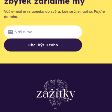
zbytek zařídíme my
Váš e-mail je vstupenka do světa, kde se žije naplno. Pojďte
do toho.
Chci být u toho