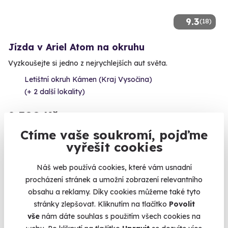
9.3
(18)
Jízda v Ariel Atom na okruhu
Vyzkoušejte si jedno z nejrychlejších aut světa.
Letištní okruh Kámen (Kraj Vysočina)
(+ 2 další lokality)
2 300 Kč
Ctíme vaše soukromí, pojďme
vyřešit cookies
Zobrazit zážitky na mapě
Náš web používá cookies, které vám usnadní
procházení stránek a umožní zobrazení relevantního
Darujte letos neobyčejný dárek. Darujte zážitek.
obsahu a reklamy. Díky cookies můžeme také tyto
stránky zlepšovat. Kliknutím na tlačítko
Povolit
vše
nám dáte souhlas s použitím všech cookies na