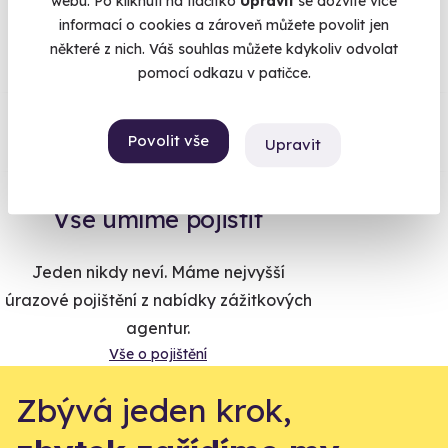
webu. Po kliknutí na tlačítko
Upravit
se dozvíte více
Na
heureka.cz
máme
informací o cookies a zároveň můžete povolit jen
96% spokojenost zákazníků.
některé z nich. Váš souhlas můžete kdykoliv odvolat
pomocí odkazu v patičce.
Co si o nás myslí
Povolit vše
Upravit
Zobraz ohlasy
Vše umíme pojistit
Jeden nikdy neví. Máme nejvyšší
úrazové pojištění z nabídky zážitkových
agentur.
Vše o pojištění
Zbývá jeden krok,