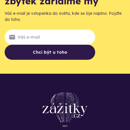
zbytek zařídíme my
Váš e-mail je vstupenka do světa, kde se žije naplno. Pojďte
do toho.
Chci být u toho