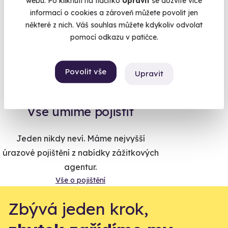
webu. Po kliknutí na tlačítko
Upravit
se dozvíte více
Na
heureka.cz
máme
informací o cookies a zároveň můžete povolit jen
96% spokojenost zákazníků.
některé z nich. Váš souhlas můžete kdykoliv odvolat
pomocí odkazu v patičce.
Co si o nás myslí
Povolit vše
Upravit
Zobraz ohlasy
Vše umíme pojistit
Jeden nikdy neví. Máme nejvyšší
úrazové pojištění z nabídky zážitkových
agentur.
Vše o pojištění
Zbývá jeden krok,