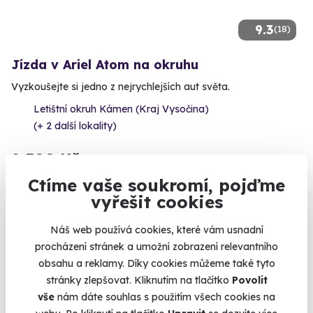
9.3
(18)
Jízda v Ariel Atom na okruhu
Vyzkoušejte si jedno z nejrychlejších aut světa.
Letištní okruh Kámen (Kraj Vysočina)
(+ 2 další lokality)
2 300 Kč
Ctíme vaše soukromí, pojďme
vyřešit cookies
Zobrazit zážitky na mapě
Náš web používá cookies, které vám usnadní
procházení stránek a umožní zobrazení relevantního
Darujte letos neobyčejný dárek. Darujte zážitek.
obsahu a reklamy. Díky cookies můžeme také tyto
stránky zlepšovat. Kliknutím na tlačítko
Povolit
vše
nám dáte souhlas s použitím všech cookies na