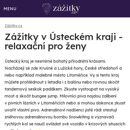
MENU
Zážitky.cz
Zážitky v Ústeckém kraji -
relaxační pro ženy
Ústecký kraj je nesmírně bohatý přírodními krásami.
Nacházejí se zde Krušné a Lužické hory, České středohoří a
nebo například malebné město Litoměřice. Vy si tento kraj
můžete prohlédnout z letadla i z balónu nebo rovnou skočit
tandemový seskok padákem. Zkuste vystoupat na vysoký
most a skočit bungee jump. Milovníci piva najdou zalíbení
v pivních lázních v Litoměřicích nebo si mohou dokonce zkusit
uvařit vlastní pivo. Adrenalinoví nadšenci jistě rádi otestují
sněhovou adrenalinovou bombu Snowkiting a vyznavači
rychlých kol se naučí ovládat své vozidlo v krizových situacích