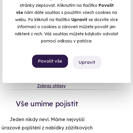
stránky zlepšovat. Kliknutím na tlačítko
Povolit
2 490 Kč
vše
nám dáte souhlas s použitím všech cookies na
webu. Po kliknutí na tlačítko
Upravit
se dozvíte více
informací o cookies a zároveň můžete povolit jen
některé z nich. Váš souhlas můžete kdykoliv odvolat
Na
heureka.cz
máme
pomocí odkazu v patičce.
96% spokojenost zákazníků.
Povolit vše
Upravit
Co si o nás myslí
Zobraz ohlasy
Vše umíme pojistit
Jeden nikdy neví. Máme nejvyšší
úrazové pojištění z nabídky zážitkových