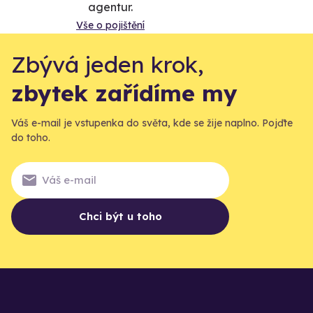
agentur.
Vše o pojištění
Zbývá jeden krok,
zbytek zařídíme my
Váš e-mail je vstupenka do světa, kde se žije naplno. Pojďte
do toho.
Chci být u toho