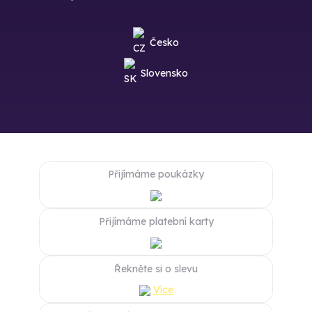
Česko
Slovensko
Přijímáme poukázky
Přijímáme platební karty
Řekněte si o slevu
Více