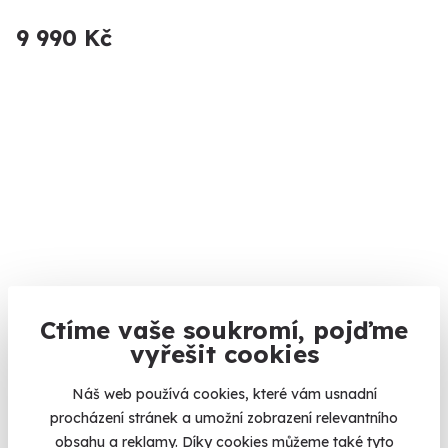
9 990 Kč
Ctíme vaše soukromí, pojďme
Gurmánský zážitek v designové kopuli
vyřešit cookies
Zážitkové menu v horách
Náš web používá cookies, které vám usnadní
Místo (Krušné hory)
procházení stránek a umožní zobrazení relevantního
(+ 1 další lokalita)
obsahu a reklamy. Díky cookies můžeme také tyto