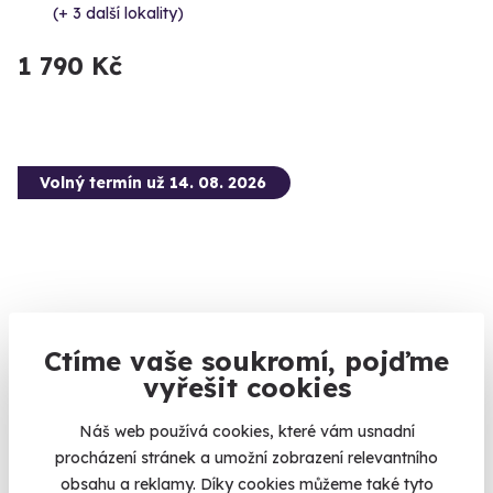
(+ 3 další lokality)
1 790 Kč
Volný termín už 14. 08. 2026
10.0
(1)
Ctíme vaše soukromí, pojďme
vyřešit cookies
Jízda na okruhu ve sportovní Toyotě
Náš web používá cookies, které vám usnadní
Šlápněte do pedálů Toyotě GR86 nebo Toyotě GR Yaris
procházení stránek a umožní zobrazení relevantního
Slovakia Ring (Orechová Potôň)
obsahu a reklamy. Díky cookies můžeme také tyto