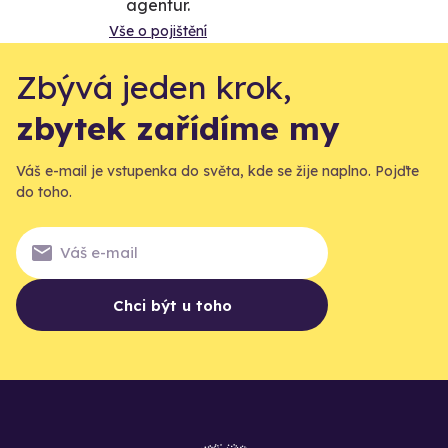
agentur.
Vše o pojištění
Zbývá jeden krok,
zbytek zařídíme my
Váš e-mail je vstupenka do světa, kde se žije naplno. Pojďte
do toho.
Chci být u toho