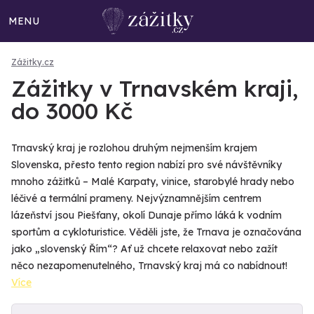
MENU
Zážitky.cz
Zážitky v Trnavském kraji,
do 3000 Kč
Trnavský kraj je rozlohou druhým nejmenším krajem
Slovenska, přesto tento region nabízí pro své návštěvníky
mnoho zážitků – Malé Karpaty, vinice, starobylé hrady nebo
léčivé a termální prameny. Nejvýznamnějším centrem
lázeňství jsou Piešťany, okolí Dunaje přímo láká k vodním
sportům a cykloturistice. Věděli jste, že Trnava je označována
jako „slovenský Řím“? Ať už chcete relaxovat nebo zažít
něco nezapomenutelného, Trnavský kraj má co nabídnout!
Více