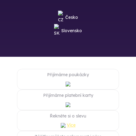
Česko
Slovensko
Přijímáme poukázky
Přijímáme platební karty
Řekněte si o slevu
Více