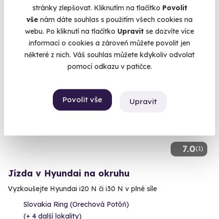
(+ 4 další lokality)
stránky zlepšovat. Kliknutím na tlačítko
Povolit
vše
nám dáte souhlas s použitím všech cookies na
1 490 Kč
webu. Po kliknutí na tlačítko
Upravit
se dozvíte více
informací o cookies a zároveň můžete povolit jen
některé z nich. Váš souhlas můžete kdykoliv odvolat
pomocí odkazu v patičce.
Volný termín už 14. 08. 2026
Povolit vše
Upravit
7.0
(1)
Jízda v Hyundai na okruhu
Vyzkoušejte Hyundai i20 N či i30 N v plné síle
Slovakia Ring (Orechová Potôň)
(+ 4 další lokality)