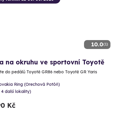
10.0
(1)
a na okruhu ve sportovní Toyotě
te do pedálů Toyotě GR86 nebo Toyotě GR Yaris
lovakia Ring (Orechová Potôň)
 4 další lokality)
90 Kč