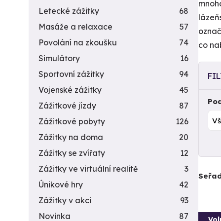
mnoho
Letecké zážitky
68
lázeňs
Masáže a relaxace
57
označ
Povolání na zkoušku
74
co na
Simulátory
16
Sportovní zážitky
94
FI
Vojenské zážitky
45
Pod
Zážitkové jízdy
87
Zážitkové pobyty
126
Zážitky na doma
20
Zážitky se zvířaty
12
Zážitky ve virtuální realitě
3
Seřad
Únikové hry
42
Zážitky v akci
93
Novinka
87
Vol