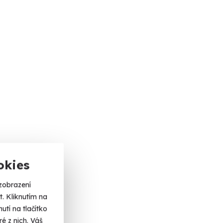
okies
zobrazení
. Kliknutím na
tí na tlačítko
é z nich. Váš