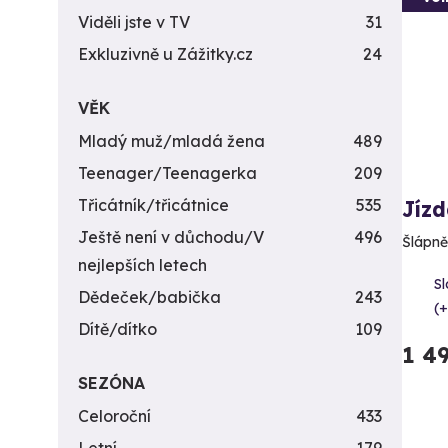
Viděli jste v TV
31
Exkluzivně u Zážitky.cz
24
VĚK
Mladý muž/mladá žena
489
Teenager/Teenagerka
209
Třicátník/třicátnice
535
Jízd
Ještě není v důchodu/V
496
Šlápně
nejlepších letech
S
Dědeček/babička
243
(+
Dítě/dítko
109
1 4
SEZÓNA
Celoroční
433