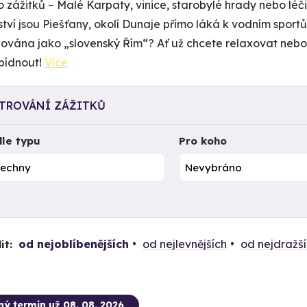
 zážitků – Malé Karpaty, vinice, starobylé hrady nebo lé
tví jsou Piešťany, okolí Dunaje přímo láká k vodním sportům
ována jako „slovenský Řím“? Ať už chcete relaxovat nebo
bídnout!
Více
LTROVÁNÍ ZÁŽITKŮ
le typu
Pro koho
od nejoblíbenějších
od nejlevnějších
od nejdražš
it:
ný termín už 08. 08. 2026