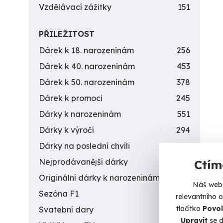
Vzdělávací zážitky
151
PŘILEŽITOST
Dárek k 18. narozeninám
256
Dárek k 40. narozeninám
453
Dárek k 50. narozeninám
378
Dárek k promoci
245
Dárky k narozeninám
551
Dárky k výročí
294
Dárky na poslední chvíli
450
Nejprodávanější dárky
56
Ctím
Originální dárky k narozeninám
422
Náš web 
Sezóna F1
4
relevantního 
tlačítko
Povol
Svatební dary
196
Upravit
se d