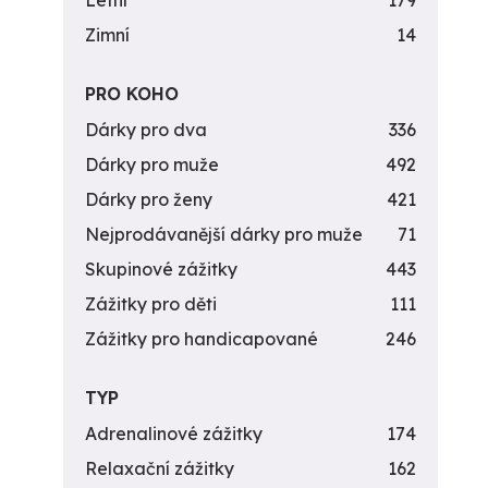
Letní
179
Zimní
14
PRO KOHO
Dárky pro dva
336
Dárky pro muže
492
Dárky pro ženy
421
Nejprodávanější dárky pro muže
71
Skupinové zážitky
443
Zážitky pro děti
111
Zážitky pro handicapované
246
TYP
Adrenalinové zážitky
174
Relaxační zážitky
162