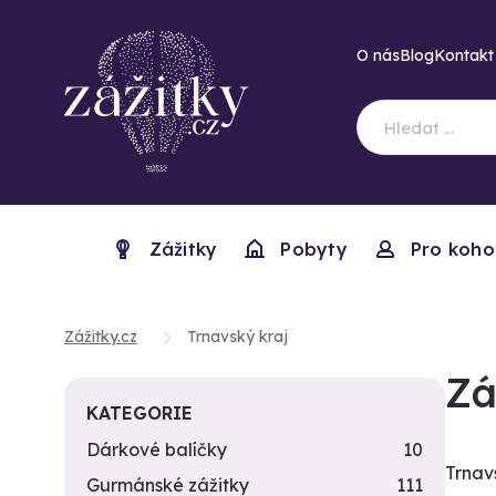
O nás
Blog
Kontakt
Zážitky
Pobyty
Pro koho
Zážitky.cz
Trnavský kraj
Zá
KATEGORIE
Dárkové balíčky
10
Trnav
Gurmánské zážitky
111