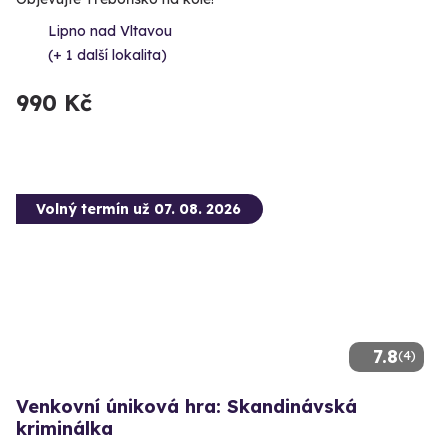
Lipno nad Vltavou
(+ 1 další lokalita)
990 Kč
Volný termín už 07. 08. 2026
7.8
(4)
Venkovní úniková hra: Skandinávská
kriminálka