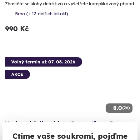
Zhostěte se úlohy detektiva a vyšetřete komplikovaný případ.
Brno (+ 13 dalších lokalit)
990 Kč
Volný termín už 07. 08. 2026
AKCE
8.0
(26)
Venkovní úniková hra: Romantika v Praze
Nechte se unášet Prahou...
Ctíme vaše soukromí, pojďme