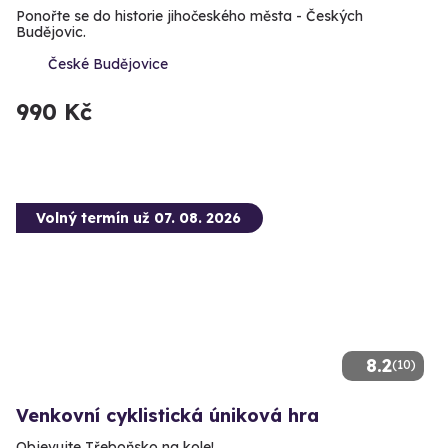
Ponořte se do historie jihočeského města - Českých
Budějovic.
České Budějovice
990 Kč
Volný termín už 07. 08. 2026
8.2
(10)
Venkovní cyklistická úniková hra
Objevujte Třeboňsko na kole!