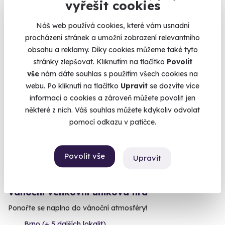
vyřešit cookies
Praha 2
Náš web používá cookies, které vám usnadní
1 050 Kč
950 Kč
procházení stránek a umožní zobrazení relevantního
obsahu a reklamy. Díky cookies můžeme také tyto
stránky zlepšovat. Kliknutím na tlačítko
Povolit
vše
nám dáte souhlas s použitím všech cookies na
webu. Po kliknutí na tlačítko
Upravit
se dozvíte více
Volný termín už 07. 08. 2026
informací o cookies a zároveň můžete povolit jen
některé z nich. Váš souhlas můžete kdykoliv odvolat
AKCE
pomocí odkazu v patičce.
Povolit vše
Upravit
6.7
(9)
Vánoční venkovní úniková hra
Ponořte se naplno do vánoční atmosféry!
Brno (+ 5 dalších lokalit)