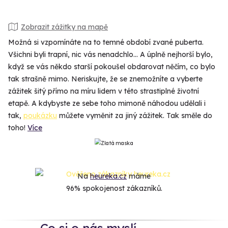
Zobrazit zážitky na mapě
Možná si vzpomínáte na to temné období zvané puberta.
Všichni byli trapní, nic vás nenadchlo... A úplně nejhorší bylo,
když se vás někdo starší pokoušel obdarovat něčím, co bylo
tak strašně mimo. Neriskujte, že se znemožníte a vyberte
zážitek šitý přímo na míru lidem v této strastiplné životní
etapě. A kdybyste ze sebe toho mimoně náhodou udělali i
tak,
poukázku
můžete vyměnit za jiný zážitek. Tak směle do
toho!
Více
Na
heureka.cz
máme
96% spokojenost zákazníků.
Co si o nás myslí