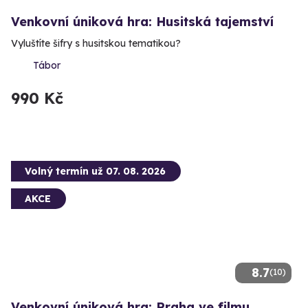
Venkovní úniková hra: Husitská tajemství
Vyluštíte šifry s husitskou tematikou?
Tábor
990 Kč
Volný termín už 07. 08. 2026
AKCE
8.7
(10)
Venkovní úniková hra: Praha ve filmu