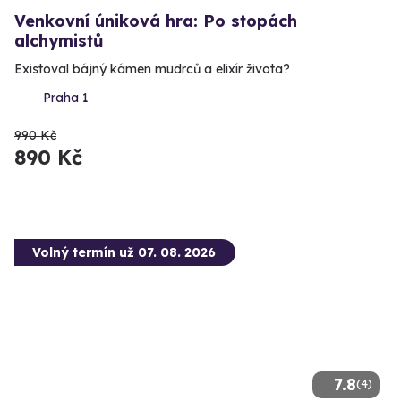
Venkovní úniková hra: Po stopách
alchymistů
Existoval bájný kámen mudrců a elixír života?
Praha 1
990 Kč
890 Kč
Volný termín už 07. 08. 2026
7.8
(4)