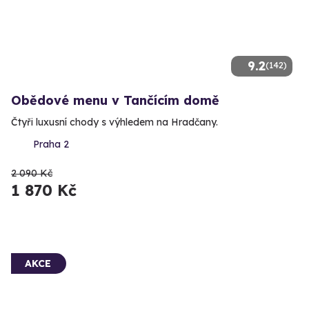
9.2
(142)
Obědové menu v Tančícím domě
Čtyři luxusní chody s výhledem na Hradčany.
Praha 2
2 090 Kč
1 870 Kč
AKCE