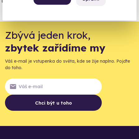
úrazové pojištění z nabídky zážitkových
agentur.
Vše o pojištění
Zbývá jeden krok,
zbytek zařídíme my
Váš e-mail je vstupenka do světa, kde se žije naplno. Pojďte
do toho.
Chci být u toho