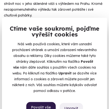
strávit noc v jeho skleněné věži s výhledem na Prahu.
Kromě
nezapomenutelného výhledu tak zároveň potěšíte i své
chuťové pohárky.
Ctíme vaše soukromí, pojďme
vyřešit cookies
Na
heureka.cz
máme
Náš web používá cookies, které vám usnadní
96% spokojenost zákazníků.
procházení stránek a umožní zobrazení relevantního
obsahu a reklamy. Díky cookies můžeme také tyto
stránky zlepšovat. Kliknutím na tlačítko
Povolit
Co si o nás myslí
vše
nám dáte souhlas s použitím všech cookies na
webu. Po kliknutí na tlačítko
Upravit
se dozvíte více
Zobraz ohlasy
informací o cookies a zároveň můžete povolit jen
některé z nich. Váš souhlas můžete kdykoliv odvolat
Vše umíme pojistit
pomocí odkazu v patičce.
Jeden nikdy neví. Máme nejvyšší
Povolit vše
Upravit