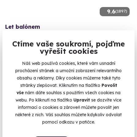
9.6
(1897)
Let balónem
Dechberoucí výhled a nezapomenutelný zážitek
Ctíme vaše soukromí, pojďme
Brno (+ 40 dalších lokalit)
vyřešit cookies
3 490 Kč
Náš web používá cookies, které vám usnadní
2 590 Kč
procházení stránek a umožní zobrazení relevantního
obsahu a reklamy. Díky cookies můžeme také tyto
stránky zlepšovat. Kliknutím na tlačítko
Povolit
vše
nám dáte souhlas s použitím všech cookies na
Zobrazit zážitky na mapě
webu. Po kliknutí na tlačítko
Upravit
se dozvíte více
Vybrat ten správný svatební dar je umění. Vybrat něco
informací o cookies a zároveň můžete povolit jen
zábavného, neotřelého a zároveň zábavného zaměstnává
některé z nich. Váš souhlas můžete kdykoliv odvolat
mnoho svatebních hostí. U nás najdete jak levné, tak luxusní
pomocí odkazu v patičce.
svatební dary, kterými uděláte radost jak při předání, tak při
samotném absolvování zážitku. Je přece nuda darovat sadu