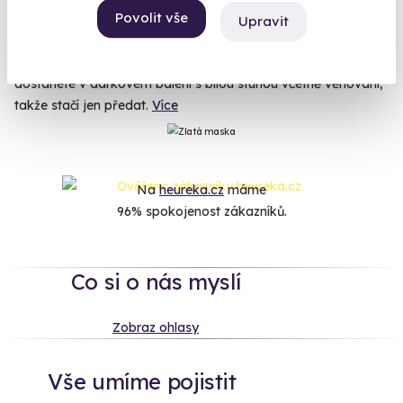
Povolit vše
příborů či domácího robota, když si novomanželé mohou
Upravit
skočit bungee, zalétat na flyboardu nebo strávit líbánky na
skvělém zážitkovém pobytu. Zážitkový svatební dar od nás
dostanete v dárkovém balení s bílou stuhou včetně věnování,
takže stačí jen předat.
Více
Na
heureka.cz
máme
96% spokojenost zákazníků.
Co si o nás myslí
Zobraz ohlasy
Vše umíme pojistit