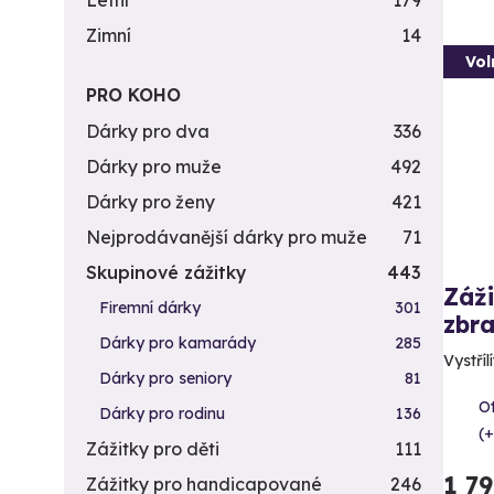
Letní
179
Zimní
14
Vol
PRO KOHO
Dárky pro dva
336
Dárky pro muže
492
Dárky pro ženy
421
Nejprodávanější dárky pro muže
71
Skupinové zážitky
443
Záži
Firemní dárky
301
zbra
Dárky pro kamarády
285
Vystříl
Dárky pro seniory
81
Ot
Dárky pro rodinu
136
(+
Zážitky pro děti
111
1 7
Zážitky pro handicapované
246