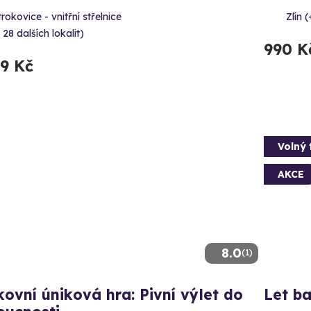
rokovice - vnitřní střelnice
Zlín (
 28 dalších lokalit)
990 K
99 Kč
Volný 
AKCE
8.0
(1)
ovní úniková hra: Pivní výlet do
Let b