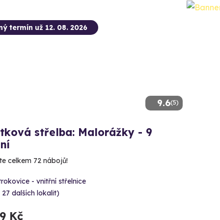
ný termín už 12. 08. 2026
9.6
(5)
tková střelba: Malorážky - 9
ní
íte celkem 72 nábojů!
rokovice - vnitřní střelnice
 27 dalších lokalit)
99 Kč