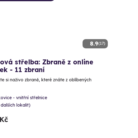
8.9
(17)
ová střelba: Zbraně z online
ček - 11 zbraní
e si naživo zbraně, které znáte z oblíbených
ovice - vnitřní střelnice
 dalších lokalit)
 Kč