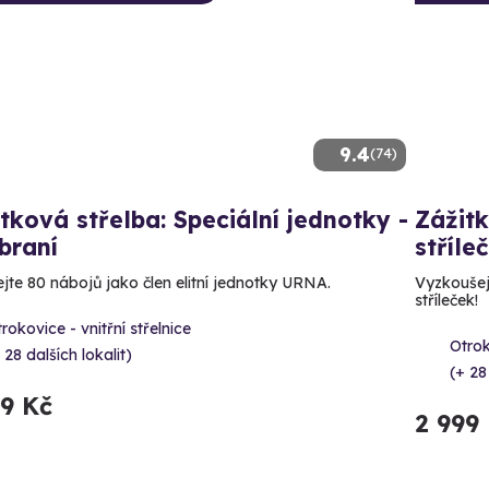
9.4
(74)
tková střelba: Speciální jednotky -
Zážitk
braní
stříle
ejte 80 nábojů jako člen elitní jednotky URNA.
Vyzkoušejt
stříleček!
rokovice - vnitřní střelnice
Otrok
 28 dalších lokalit)
(+ 28
99 Kč
2 999