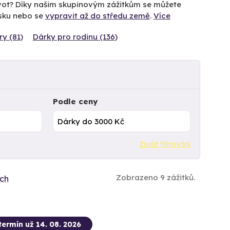
život? Díky našim skupinovým zážitkům se můžete
ísku nebo se
vypravit až do středu země
.
Více
ry (81)
Dárky pro rodinu (136)
Podle ceny
Zrušit filtrování
Zobrazeno 9 zážitků.
ích
termín už 14. 08. 2026