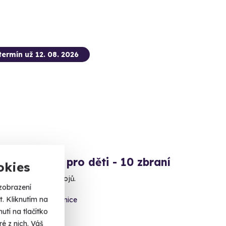
termín už 12. 08. 2026
ová střelba pro děti - 10 zbraní
okies
 se na nálož 80 nábojů.
zobrazení
. Kliknutím na
ovice - vnitřní střelnice
tí na tlačítko
 dalších lokalit)
é z nich. Váš