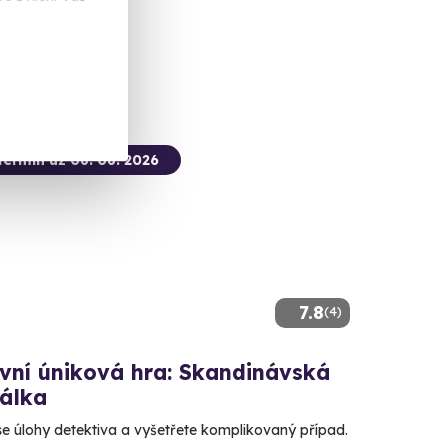
 Kč
termín už 08. 08. 2026
7.8
(4)
vní úniková hra: Skandinávská
nálka
se úlohy detektiva a vyšetřete komplikovaný případ.