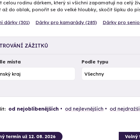
t celou rodinu dárkem, který si všichni zapamatují na celý 
 až do oblak, ponořit se do velké hloubky, skočit šipku do p
í dárky (301)
Dárky pro kamarády (285)
Dárky pro senio
LTROVÁNÍ ZÁŽITKŮ
le místa
Podle typu
od nejoblíbenějších
od nejlevnějších
od nejdražš
it:
ný termín už 12. 08. 2026
Volný 