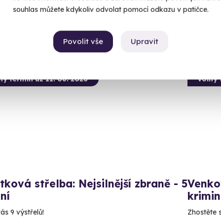
1 999
souhlas můžete kdykoliv odvolat pomocí odkazu v patičce.
99 Kč
Povolit vše
Upravit
ný termín už 11. 08. 2026
Volný 
tková střelba: Nejsilnější zbraně - 5
Venko
ní
krimi
ás 9 výstřelů!
Zhostěte 