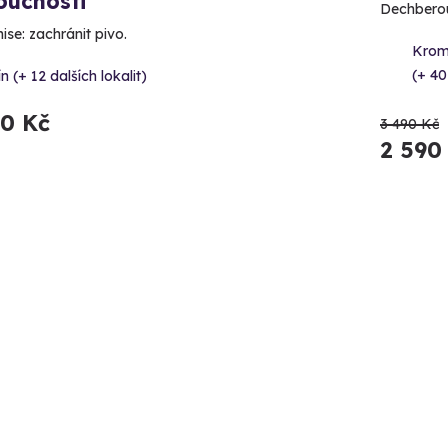
oucnosti
Dechberou
ise: zachránit pivo.
Krom
(+ 40
ín (+ 12 dalších lokalit)
90 Kč
3 490 Kč
2 590