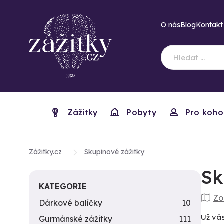
O nás
Blog
Kontakt
Zážitky
Pobyty
Pro koho
Zážitky.cz
Skupinové zážitky
Sk
KATEGORIE
Zo
Dárkové balíčky
10
Už vás
Gurmánské zážitky
111