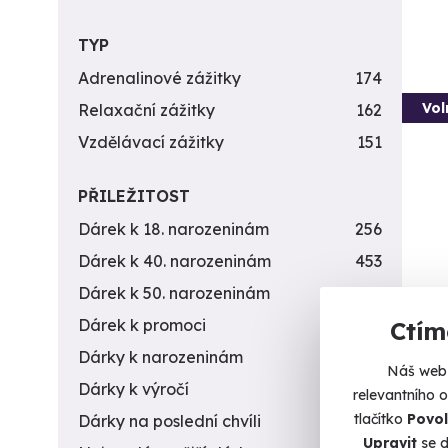
TYP
Adrenalinové zážitky
174
Vol
Relaxační zážitky
162
Vzdělávací zážitky
151
PŘILEŽITOST
Dárek k 18. narozeninám
256
Dárek k 40. narozeninám
453
Dárek k 50. narozeninám
378
Záži
Dárek k promoci
245
Ctím
zbra
Dárky k narozeninám
551
Náš web 
Z každé
Dárky k výročí
294
relevantního 
tlačítko
Povol
Dárky na poslední chvíli
450
Ot
Upravit
se d
(+