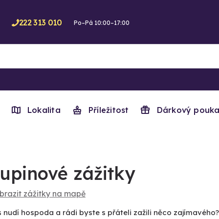
222 313 010
Po–Pá 10:00–17:00
Lokalita
Příležitost
Dárkový pouka
upinové zážitky
brazit zážitky na mapě
 nudí hospoda a rádi byste s přáteli zažili něco zajímavého?