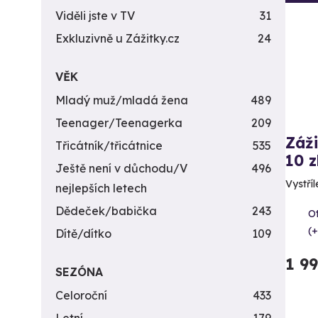
Viděli jste v TV
31
Exkluzivně u Zážitky.cz
24
VĚK
Mladý muž/mladá žena
489
Teenager/Teenagerka
209
Záži
Třicátník/třicátnice
535
10 z
Ještě není v důchodu/V
496
Vystříl
nejlepších letech
Dědeček/babička
243
Ot
(+
Dítě/dítko
109
1 9
SEZÓNA
Celoroční
433