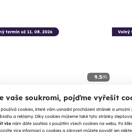
ný termín už 11. 08. 2026
Volný 
9.5
(5)
tková střelba: Dlouhé zbraně - 6
Zážitk
e vaše soukromí, pojďme vyřešit co
ní
Připravte
používá cookies, které vám usnadní procházení stránek a umožní 
 zbraně si zastřílíte pětkrát - celkem 30 výstřelů.
obsahu a reklamy. Díky cookies můžeme také tyto stránky zlepšovat
Otrok
it vše
nám dáte souhlas s použitím všech cookies na webu. Po kliknu
(+ 28
rokovice - vnitřní střelnice
ozvíte více informací o cookies a zároveň můžete povolit jen někter
 28 dalších lokalit)