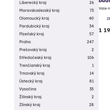
bud
Liberecký kraj
26
Vaše m
Moravskoslezský kraj
73
Olomoucký kraj
40
Zl
Pardubický kraj
34
1 1
Plzeňský kraj
57
Praha
247
Prešovský kraj
2
Středočeský kraj
106
Trenčianský kraj
1
Trnavský kraj
14
Ústecký kraj
81
Vysočina
35
Žilinský kraj
2
Zlínský kraj
28