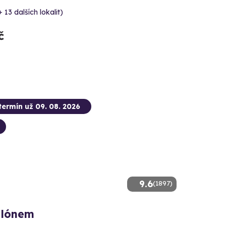
+ 13 dalších lokalit)
č
termín už 09. 08. 2026
9.6
(1897)
alónem