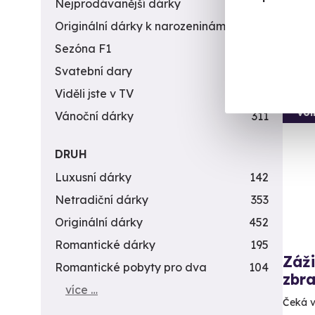
Nejprodávanější dárky
56
Originální dárky k narozeninám
422
1 8
Sezóna F1
4
Svatební dary
196
Viděli jste v TV
31
Vol
Vánoční dárky
311
DRUH
Luxusní dárky
142
Netradiční dárky
353
Originální dárky
452
Romantické dárky
195
Záži
Romantické pobyty pro dva
104
zbra
více …
Čeká v