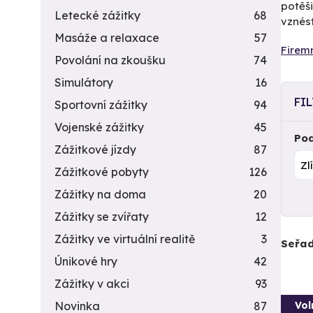
potěši
Letecké zážitky
68
vznést
Masáže a relaxace
57
Firemn
Povolání na zkoušku
74
Simulátory
16
FI
Sportovní zážitky
94
Vojenské zážitky
45
Pod
Zážitkové jízdy
87
Zážitkové pobyty
126
Zážitky na doma
20
Zážitky se zvířaty
12
Zážitky ve virtuální realitě
3
Seřad
Únikové hry
42
Zážitky v akci
93
Vol
Novinka
87