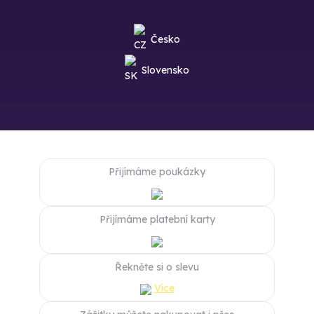
Česko
Slovensko
Přijímáme poukázky
Přijímáme platební karty
Řekněte si o slevu
Více