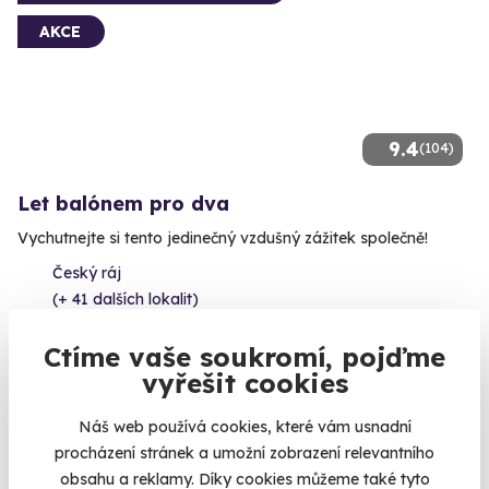
AKCE
9.4
(104)
Let balónem pro dva
Vychutnejte si tento jedinečný vzdušný zážitek společně!
Český ráj
(+ 41 dalších lokalit)
6 979 Kč
Ctíme vaše soukromí, pojďme
5 180 Kč
vyřešit cookies
Náš web používá cookies, které vám usnadní
procházení stránek a umožní zobrazení relevantního
obsahu a reklamy. Díky cookies můžeme také tyto
Volný termín už 08. 08. 2026