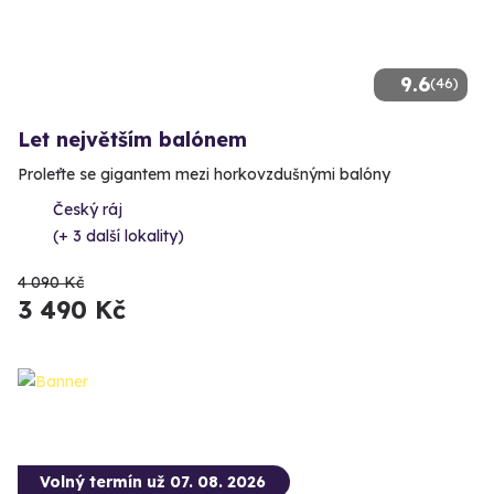
9.6
(46)
Let největším balónem
Proleťte se gigantem mezi horkovzdušnými balóny
Český ráj
(+ 3 další lokality)
4 090 Kč
3 490 Kč
Volný termín už 07. 08. 2026