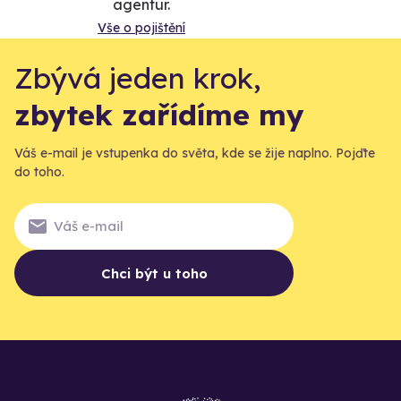
agentur.
Vše o pojištění
Zbývá jeden krok,
zbytek zařídíme my
Váš e-mail je vstupenka do světa, kde se žije naplno. Pojďte
do toho.
Chci být u toho