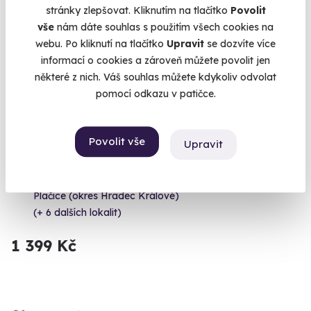
stránky zlepšovat. Kliknutím na tlačítko
Povolit
vše
nám dáte souhlas s použitím všech cookies na
webu. Po kliknutí na tlačítko
Upravit
se dozvíte více
informací o cookies a zároveň můžete povolit jen
některé z nich. Váš souhlas můžete kdykoliv odvolat
pomocí odkazu v patičce.
9.6
(8)
Jízda ve Fordu Mustang GT 5.0 Shelby
Povolit vše
Upravit
paket
Svítivě zelený americký muscle car jen pro vás
Plačice (okres Hradec Králové)
(+ 6 dalších lokalit)
1 399 Kč