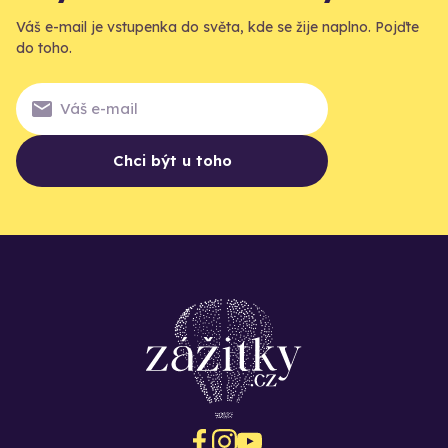
Váš e-mail je vstupenka do světa, kde se žije naplno. Pojďte
do toho.
Chci být u toho