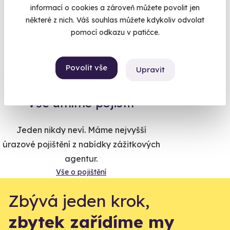
96% spokojenost zákazníků.
informací o cookies a zároveň můžete povolit jen
některé z nich. Váš souhlas můžete kdykoliv odvolat
pomocí odkazu v patičce.
Co si o nás myslí
Povolit vše
Upravit
Zobraz ohlasy
Vše umíme pojistit
Jeden nikdy neví. Máme nejvyšší
úrazové pojištění z nabídky zážitkových
agentur.
Vše o pojištění
Zbývá jeden krok,
zbytek zařídíme my