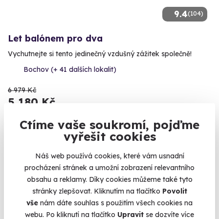
9.4
(104)
Let balónem pro dva
Vychutnejte si tento jedinečný vzdušný zážitek společně!
Bochov (+ 41 dalších lokalit)
6 979 Kč
5 180 Kč
Ctíme vaše soukromí, pojďme
vyřešit cookies
Zobrazit zážitky na mapě
Náš web používá cookies, které vám usnadní
popis
procházení stránek a umožní zobrazení relevantního
obsahu a reklamy. Díky cookies můžeme také tyto
stránky zlepšovat. Kliknutím na tlačítko
Povolit
vše
nám dáte souhlas s použitím všech cookies na
Na
heureka.cz
máme
webu. Po kliknutí na tlačítko
Upravit
se dozvíte více