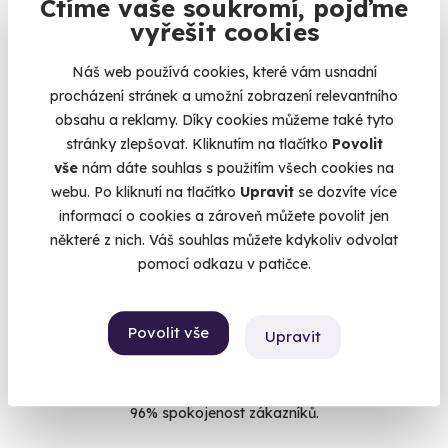
Ctíme vaše soukromí, pojďme
hotelu jste ještě nebyli, protože v ČR jde o první a jediné
vyřešit cookies
takové místo. Všechno krásné, nové a voňavé po sladu.
Všech 14 pokojů v industriálním farmářském designu nabízí
Náš web používá cookies, které vám usnadní
vedle pohodlí a luxusu také vlastní pípu - na každém pokoji! V
procházení stránek a umožní zobrazení relevantního
ceně pobytu je i designový pivní wellness, kde si můžete
obsahu a reklamy. Díky cookies můžeme také tyto
dopřát finskou nebo parní saunu, vířivku, zážitkovou sprchu,
stránky zlepšovat. Kliknutím na tlačítko
Povolit
Kneippovy lázně a dokonce i Himalájskou solnou terapii. A
vše
nám dáte souhlas s použitím všech cookies na
jestli vám místní pivo zachutná, můžete si objednat pivní
webu. Po kliknutí na tlačítko
Upravit
se dozvíte více
degustaci přímo k vám domů - do obýváku. Stačí si vybrat
informací o cookies a zároveň můžete povolit jen
jednu z
domácích pivních degustací
s pivovarem Zlatá kráva.
některé z nich. Váš souhlas můžete kdykoliv odvolat
Od nás dostanete bednu piv a do monitoru sládkovou
pomocí odkazu v patičce.
Žanetu. Co víc si přát? Netušíme :)
Více
Povolit vše
Upravit
Na
heureka.cz
máme
96% spokojenost zákazníků.