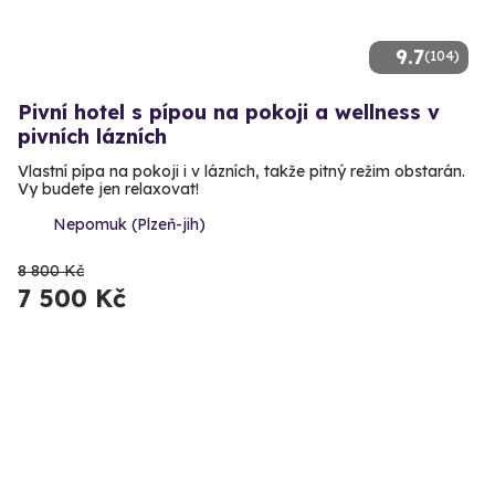
9.7
(104)
Pivní hotel s pípou na pokoji a wellness v
pivních lázních
Vlastní pípa na pokoji i v lázních, takže pitný režim obstarán.
Vy budete jen relaxovat!
Nepomuk (Plzeň-jih)
8 800 Kč
7 500 Kč