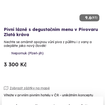
9.6
(83)
Pivní lázně s degustačním menu v Pivovaru
Zlatá kráva
Nechte se omámit opojnou vůní piva z půllitru i z vany a
odejděte jako nový člověk!
Nepomuk (Plzeň-jih)
3 300 Kč
Zobrazit zážitky na mapě
Vítejte v prvním pivním hotelu v ČR - unikátním konceptu
pivovaru Zlatá kráva! Můžeme vám zaručit, že v takovém