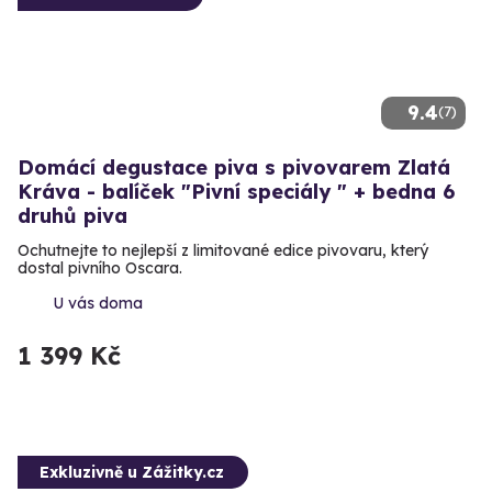
9.4
(7)
Domácí degustace piva s pivovarem Zlatá
Kráva - balíček "Pivní speciály " + bedna 6
druhů piva
Ochutnejte to nejlepší z limitované edice pivovaru, který
dostal pivního Oscara.
U vás doma
1 399 Kč
Exkluzivně u Zážitky.cz