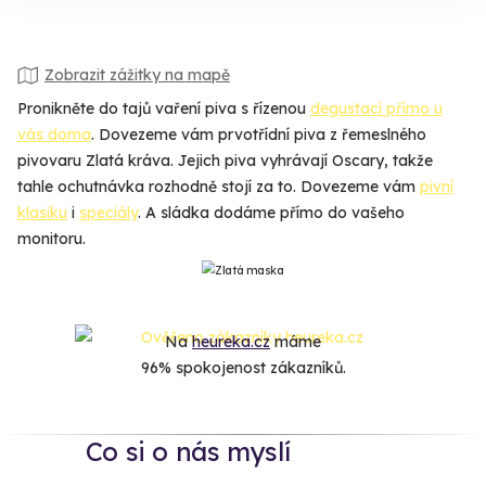
Zobrazit zážitky na mapě
Pronikněte do tajů vaření piva s řízenou
degustací přímo u
vás doma
. Dovezeme vám prvotřídní piva z řemeslného
pivovaru Zlatá kráva. Jejich piva vyhrávají Oscary, takže
tahle ochutnávka rozhodně stojí za to. Dovezeme vám
pivní
klasiku
i
speciály
. A sládka dodáme přímo do vašeho
monitoru.
Na
heureka.cz
máme
96% spokojenost zákazníků.
Co si o nás myslí