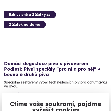
Exkluzivně u Zážitky.cz
Zážitek na doma
Domácí degustace piva s pivovarem
Podlesí: Pivní speciály "pro ni a pro něj" +
bedna 6 druhů piva
Speciálně sestavený výběr těch nejlepších piv pro ochutnávku
ve dvou.
U vás doma
Ctíme vaše soukromí, pojďme
1 399 Kč
vyřešit cookies