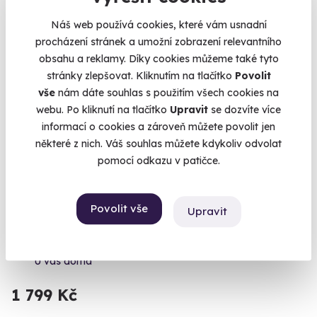
Náš web používá cookies, které vám usnadní
procházení stránek a umožní zobrazení relevantního
obsahu a reklamy. Díky cookies můžeme také tyto
Exkluzivně u Zážitky.cz
stránky zlepšovat. Kliknutím na tlačítko
Povolit
Zážitek na doma
vše
nám dáte souhlas s použitím všech cookies na
webu. Po kliknutí na tlačítko
Upravit
se dozvíte více
informací o cookies a zároveň můžete povolit jen
některé z nich. Váš souhlas můžete kdykoliv odvolat
pomocí odkazu v patičce.
9.1
(8)
Dárkový balíček 10 druhů piva Zlatá Kráva
Povolit vše
Upravit
+ videodegustace se sládkem
Vychmelený dárek pro všechny pivaře.
U vás doma
1 799 Kč