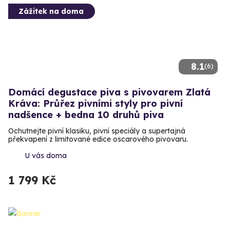
Zážitek na doma
8.1
(6)
Domácí degustace piva s pivovarem Zlatá
Kráva: Průřez pivními styly pro pivní
nadšence + bedna 10 druhů piva
Ochutnejte pivní klasiku, pivní speciály a supertajná
překvapení z limitované edice oscarového pivovaru.
U vás doma
1 799 Kč