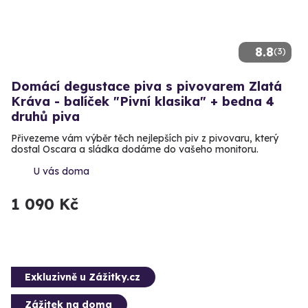
8.8
(3)
Domácí degustace piva s pivovarem Zlatá
Kráva - balíček "Pivní klasika" + bedna 4
druhů piva
Přivezeme vám výběr těch nejlepších piv z pivovaru, který
dostal Oscara a sládka dodáme do vašeho monitoru.
U vás doma
1 090 Kč
Exkluzivně u Zážitky.cz
Zážitek na doma