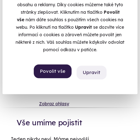
měsíců. Vyměnit ho můžete po celou dobu platnosti. Vrácení
obsahu a reklamy. Díky cookies můžeme také tyto
peněz je taky možné až do 60 dnů. Úrazové pojištění a
stránky zlepšovat. Kliknutím na tlačítko
Povolit
pojištění storna zážitku umíme také. Ke každé objednávce
vše
nám dáte souhlas s použitím všech cookies na
navíc dostanete originální deskovku ZDARMA.
webu. Po kliknutí na tlačítko
Upravit
se dozvíte více
informací o cookies a zároveň můžete povolit jen
některé z nich. Váš souhlas můžete kdykoliv odvolat
pomocí odkazu v patičce.
Na
heureka.cz
máme
96% spokojenost zákazníků.
Povolit vše
Upravit
Co si o nás myslí
Zobraz ohlasy
Vše umíme pojistit
Jeden nikdy neví. Máme nejvyšší