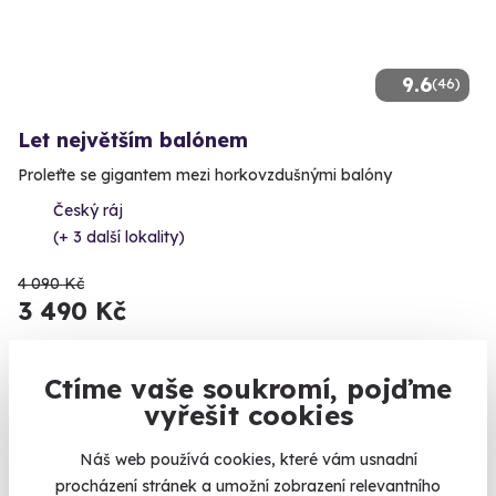
9.6
(46)
Let největším balónem
Proleťte se gigantem mezi horkovzdušnými balóny
Český ráj
(+ 3 další lokality)
4 090 Kč
3 490 Kč
Ctíme vaše soukromí, pojďme
vyřešit cookies
Zobrazit zážitky na mapě
Letošní hvězdy mezi zážitky, kterými letos uděláte obrovskou
Náš web používá cookies, které vám usnadní
radost nejen pod stromečkem. Poukaz na zážitek platí až 24
procházení stránek a umožní zobrazení relevantního