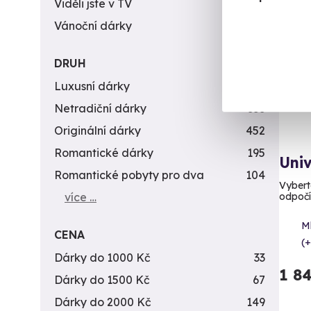
Viděli jste v TV
31
Nov
Vánoční dárky
311
DRUH
Luxusní dárky
142
Netradiční dárky
353
Originální dárky
452
Romantické dárky
195
Uni
Romantické pobyty pro dva
104
Vyberte
více …
odpoč
M
CENA
(+
Dárky do 1000 Kč
33
1 8
Dárky do 1500 Kč
67
Dárky do 2000 Kč
149