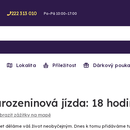
222 313 010
Po–Pá 10:00–17:00
Lokalita
Příležitost
Dárkový pouka
rozeninová jízda: 18 hodi
brazit zážitky na mapě
let děláme váš život neobyčejným. Dnes k tomu přidáváme tuh