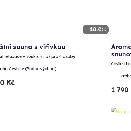
10.0
(1)
átní sauna s vířivkou
Aroma
sauno
ut relaxace v soukromí až pro 4 osoby
Chvíle kli
raha Čestlice (Praha-východ)
Praha
90 Kč
1 790