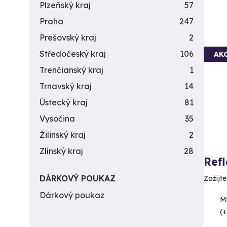
Plzeňský kraj
57
Praha
247
Prešovský kraj
2
Středočeský kraj
106
AK
Trenčianský kraj
1
Trnavský kraj
14
Ústecký kraj
81
Vysočina
35
Žilinský kraj
2
Zlínský kraj
28
Ref
DÁRKOVÝ POUKAZ
Zažijt
Dárkový poukaz
M
(+