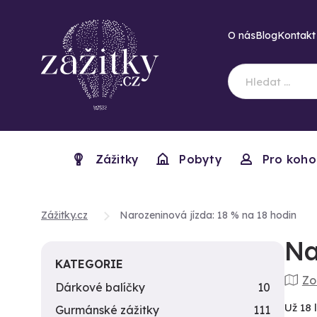
O nás
Blog
Kontakt
Zážitky
Pobyty
Pro koho
Zážitky.cz
Narozeninová jízda: 18 % na 18 hodin
Na
KATEGORIE
Zo
Dárkové balíčky
10
Už 18 
Gurmánské zážitky
111