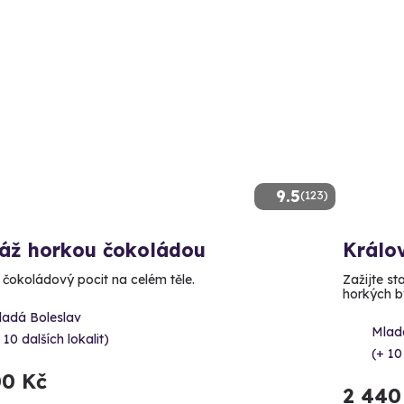
9.5
(123)
áž horkou čokoládou
Králo
e čokoládový pocit na celém těle.
Zažijte st
horkých by
ladá Boleslav
Mlad
 10 dalších lokalit)
(+ 10
00 Kč
2 440