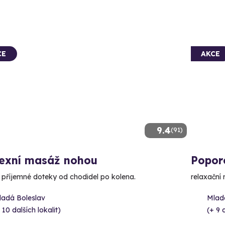
CE
AKCE
9.4
(91)
lexní masáž nohou
Popor
e příjemné doteky od chodidel po kolena.
relaxační
ladá Boleslav
Mlad
 10 dalších lokalit)
(+ 9 