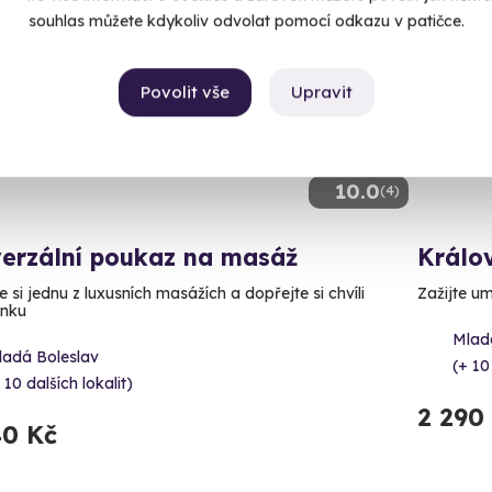
souhlas můžete kdykoliv odvolat pomocí odkazu v patičce.
inka
Povolit vše
Upravit
10.0
(4)
verzální poukaz na masáž
Králo
 si jednu z luxusních masážích a dopřejte si chvíli
Zažijte um
ínku
Mlad
ladá Boleslav
(+ 10
 10 dalších lokalit)
2 290
40 Kč