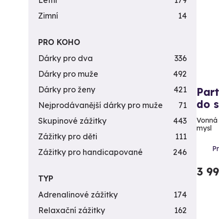
Letní
179
Zimní
14
PRO KOHO
Dárky pro dva
336
Dárky pro muže
492
Dárky pro ženy
421
Part
do 
Nejprodávanější dárky pro muže
71
Vonná 
Skupinové zážitky
443
mysl
Zážitky pro děti
111
P
Zážitky pro handicapované
246
3 9
TYP
Adrenalinové zážitky
174
Relaxační zážitky
162