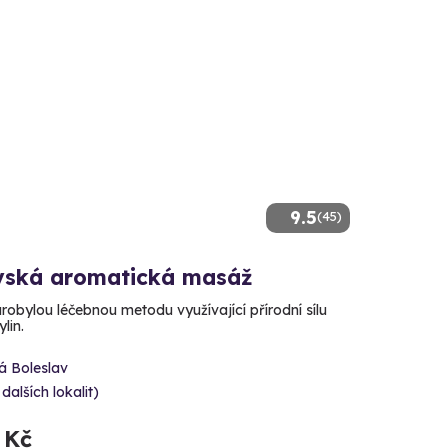
9.5
(45)
vská aromatická masáž
arobylou léčebnou metodu využívající přírodní sílu
lin.
á Boleslav
 dalších lokalit)
 Kč