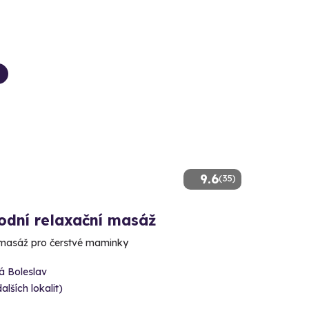
9.6
(35)
odní relaxační masáž
 masáž pro čerstvé maminky
á Boleslav
dalších lokalit)