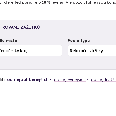
y, které teď pořídíte o 18 % levněji. Ale pozor, tahle jízda kon
LTROVÁNÍ ZÁŽITKŮ
le místa
Podle typu
od nejoblíbenějších
od nejlevnějších
od nejdražš
it: