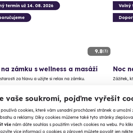
ný termín už 14. 08. 2026
Volný 
poručujeme
Dopor
9.8
(3)
 na zámku s wellness a masáží
Noc n
tarosti za hlavu a užijte si relax na zámku.
Zážitek, k
louhá Lhota (Příbram)
Dlou
e vaše soukromí, pojďme vyřešit co
00 Kč
5 400
používá cookies, které vám usnadní procházení stránek a umožní 
obsahu a reklamy. Díky cookies můžeme také tyto stránky zlepšovat
it vše
nám dáte souhlas s použitím všech cookies na webu. Po kliknu
ozvíte více informací o cookies a zároveň můžete povolit jen někter