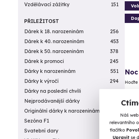
Vzdělávací zážitky
151
Vol
Do
PŘILEŽITOST
Dárek k 18. narozeninám
256
Dárek k 40. narozeninám
453
Dárek k 50. narozeninám
378
Dárek k promoci
245
Noc
Dárky k narozeninám
551
Dárky k výročí
294
Hoďte s
Dárky na poslední chvíli
450
D
Nejprodávanější dárky
56
Ctím
5 4
Originální dárky k narozeninám
422
Náš web 
Sezóna F1
4
relevantního 
tlačítko
Povol
Svatební dary
196
Upravit
se d