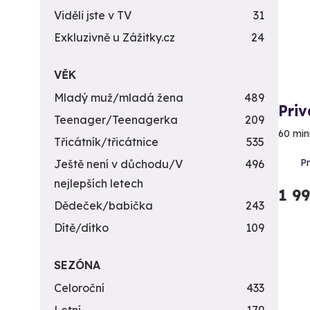
Viděli jste v TV
31
Exkluzivně u Zážitky.cz
24
VĚK
Mladý muž/mladá žena
489
Priv
Teenager/Teenagerka
209
60 min
Třicátník/třicátnice
535
P
Ještě není v důchodu/V
496
nejlepších letech
1 9
Dědeček/babička
243
Dítě/dítko
109
SEZÓNA
Celoroční
433