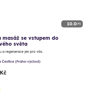
10.0
(4)
 masáž se vstupem do
vého světa
du a regenerace jen pro vás.
 Čestlice (Praha-východ)
 Kč