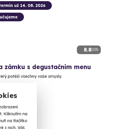
termín už 14. 08. 2026
učujeme
8.8
(13)
a zámku s degustačním menu
terý potěší všechny vaše smysly.
há Lhota (Příbram)
okies
 Kč
zobrazení
. Kliknutím na
tí na tlačítko
é z nich. Váš