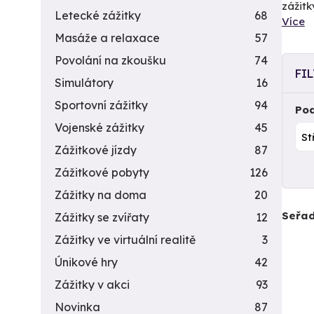
zážitk
Letecké zážitky
68
Více
Masáže a relaxace
57
Povolání na zkoušku
74
FI
Simulátory
16
Sportovní zážitky
94
Pod
Vojenské zážitky
45
Zážitkové jízdy
87
Zážitkové pobyty
126
Zážitky na doma
20
Seřad
Zážitky se zvířaty
12
Zážitky ve virtuální realitě
3
Únikové hry
42
Zážitky v akci
93
Novinka
87