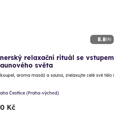
8.8
(6)
nerský relaxační rituál se vstupem
saunového světa
koupel, aroma masáž a sauna, zrelaxujte celé své tělo i
raha Čestlice (Praha-východ)
90 Kč