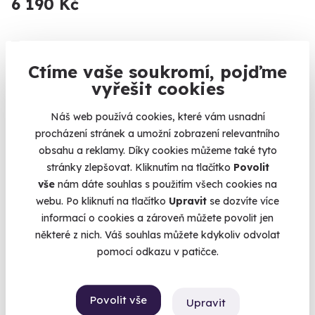
6 190 Kč
Ctíme vaše soukromí, pojďme
vyřešit cookies
Náš web používá cookies, které vám usnadní
procházení stránek a umožní zobrazení relevantního
obsahu a reklamy. Díky cookies můžeme také tyto
stránky zlepšovat. Kliknutím na tlačítko
Povolit
vše
nám dáte souhlas s použitím všech cookies na
webu. Po kliknutí na tlačítko
Upravit
se dozvíte více
informací o cookies a zároveň můžete povolit jen
některé z nich. Váš souhlas můžete kdykoliv odvolat
Gurmánský zážitek v designové kopuli
pomocí odkazu v patičce.
Zážitkové menu v horách
Harrachov (+ 1 další lokalita)
Povolit vše
Upravit