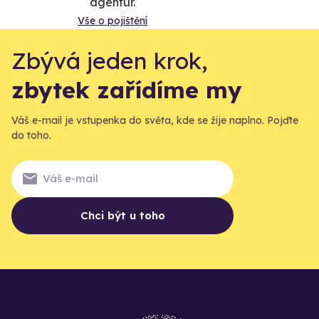
agentur.
Vše o pojištění
Zbývá jeden krok,
zbytek zařídíme my
Váš e-mail je vstupenka do světa, kde se žije naplno. Pojďte
do toho.
Chci být u toho