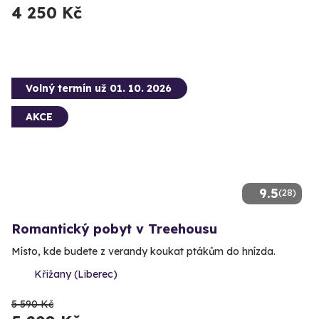
4 250 Kč
Volný termín už 01. 10. 2026
AKCE
9.5
(28)
Romantický pobyt v Treehousu
Místo, kde budete z verandy koukat ptákům do hnízda.
Křižany (Liberec)
5 590 Kč