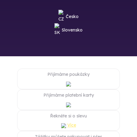
Česko
Slovensko
Přijímáme poukázky
Přijímáme platební karty
Řekněte si o slevu
Více
Zážitky můžete nakupovat i přes