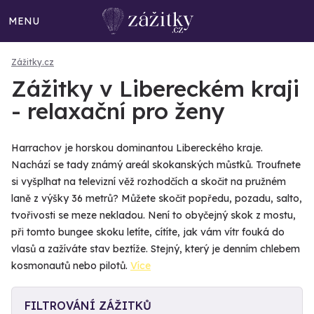
MENU
Zážitky.cz
Zážitky v Libereckém kraji
- relaxační pro ženy
Harrachov je horskou dominantou Libereckého kraje.
Nachází se tady známý areál skokanských můstků. Troufnete
si vyšplhat na televizní věž rozhodčích a skočit na pružném
laně z výšky 36 metrů? Můžete skočit popředu, pozadu, salto,
tvořivosti se meze nekladou. Není to obyčejný skok z mostu,
při tomto bungee skoku letíte, cítíte, jak vám vítr fouká do
vlasů a zažíváte stav beztíže. Stejný, který je denním chlebem
kosmonautů nebo pilotů.
Více
FILTROVÁNÍ ZÁŽITKŮ