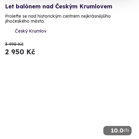
Let balónem nad Českým Krumlovem
Proleťte se nad historickým centrem nejkrásnějšího
jihočeského města.
Český Krumlov
3 490 Kč
2 950 Kč
10.0
(3)