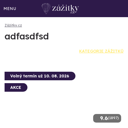
MENU
Zážitky.cz
adfasdfsd
KATEGORIE ZÁŽITKŮ
Volný termín už 10. 08. 2026
AKCE
9.6
(1897)