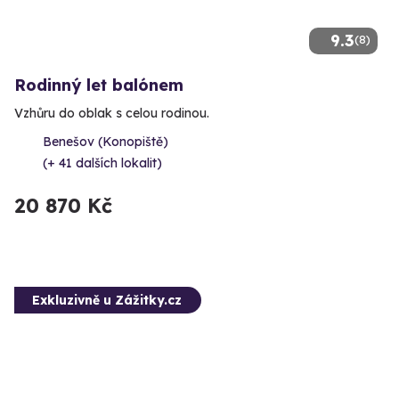
9.3
(8)
Rodinný let balónem
Vzhůru do oblak s celou rodinou.
Benešov (Konopiště)
(+ 41 dalších lokalit)
20 870 Kč
Exkluzivně u Zážitky.cz