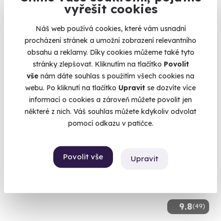
vyřešit cookies
Svatba v balónu
Náš web používá cookies, které vám usnadní
procházení stránek a umožní zobrazení relevantního
Řekněte si své ANO několik set metrů nad zemí.
obsahu a reklamy. Díky cookies můžeme také tyto
Celá ČR
stránky zlepšovat. Kliknutím na tlačítko
Povolit
vše
nám dáte souhlas s použitím všech cookies na
28 980 Kč
webu. Po kliknutí na tlačítko
Upravit
se dozvíte více
informací o cookies a zároveň můžete povolit jen
některé z nich. Váš souhlas můžete kdykoliv odvolat
pomocí odkazu v patičce.
Volný termín už 02. 09. 2026
AKCE
Povolit vše
Upravit
9.8
(49)