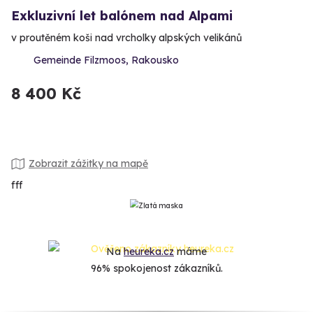
Exkluzivní let balónem nad Alpami
v proutěném koši nad vrcholky alpských velikánů
Gemeinde Filzmoos, Rakousko
8 400 Kč
Zobrazit zážitky na mapě
fff
Na
heureka.cz
máme
96% spokojenost zákazníků.