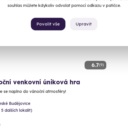
souhlas můžete kdykoliv odvolat pomocí odkazu v patičce.
ný termín už 07. 08. 2026
Povolit vše
Upravit
CE
6.7
(9)
oční venkovní úniková hra
e se naplno do vánoční atmosféry!
eské Budějovice
 5 dalších lokalit)
č