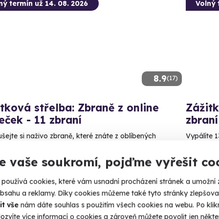
ný termín už 14. 08. 2026
Volný 
8.9
(17)
tková střelba: Zbraně z online
Zážitk
leček - 11 zbraní
zbraní
šejte si naživo zbraně, které znáte z oblíbených
Vypálíte 1
ek!
Dačic
e vaše soukromí, pojďme vyřešit co
čice (okres Jindřichův Hradec)
(+ 28
 28 dalších lokalit)
používá cookies, které vám usnadní procházení stránek a umožní 
3 599
obsahu a reklamy. Díky cookies můžeme také tyto stránky zlepšovat
99 Kč
it vše
nám dáte souhlas s použitím všech cookies na webu. Po kliknu
ozvíte více informací o cookies a zároveň můžete povolit jen někter