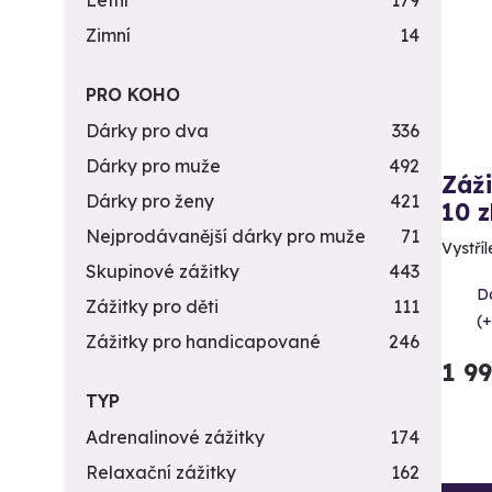
Letní
179
Zimní
14
PRO KOHO
Dárky pro dva
336
Dárky pro muže
492
Záži
Dárky pro ženy
421
10 z
Nejprodávanější dárky pro muže
71
Vystříl
Skupinové zážitky
443
Da
Zážitky pro děti
111
(+
Zážitky pro handicapované
246
1 9
TYP
Adrenalinové zážitky
174
Relaxační zážitky
162