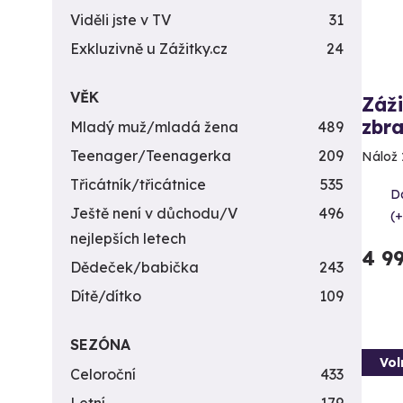
Viděli jste v TV
31
Exkluzivně u Zážitky.cz
24
VĚK
Záži
zbra
Mladý muž/mladá žena
489
Teenager/Teenagerka
209
Nálož 
Třicátník/třicátnice
535
Da
Ještě není v důchodu/V
496
(+
nejlepších letech
4 9
Dědeček/babička
243
Dítě/dítko
109
SEZÓNA
Vol
Celoroční
433