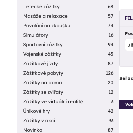
Letecké zážitky
68
Masáže a relaxace
57
FI
Povolání na zkoušku
74
Pod
Simulátory
16
Sportovní zážitky
94
Vojenské zážitky
45
Zážitkové jízdy
87
Zážitkové pobyty
126
Seřad
Zážitky na doma
20
Zážitky se zvířaty
12
Zážitky ve virtuální realitě
3
Vol
Únikové hry
42
Zážitky v akci
93
Novinka
87