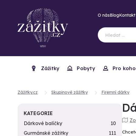
O nás
Blog
Kontakt
Zážitky
Pobyty
Pro koho
Zážitky.cz
Skupinové zážitky
Firemní dárky
Dá
KATEGORIE
Zo
Dárkové balíčky
10
Chcet
Gurmánské zážitky
111