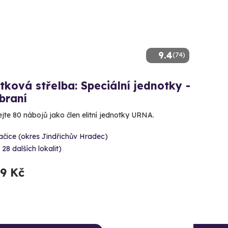
9.4
(74)
tková střelba: Speciální jednotky -
braní
ejte 80 nábojů jako člen elitní jednotky URNA.
čice (okres Jindřichův Hradec)
 28 dalších lokalit)
99 Kč