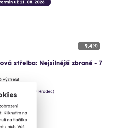
termín už 11. 08. 2026
9.4
(4)
ová střelba: Nejsilnější zbraně - 7
3 výstřelů!
e (okres Jindřichův Hradec)
okies
 dalších lokalit)
zobrazení
 Kč
. Kliknutím na
tí na tlačítko
é z nich. Váš