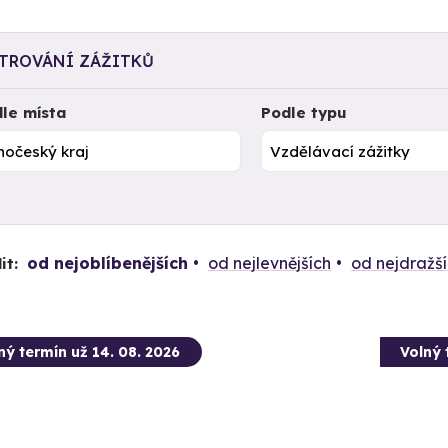
LTROVÁNÍ ZÁŽITKŮ
le místa
Podle typu
od nejoblíbenějších
od nejlevnějších
od nejdražš
it:
ný termín už 14. 08. 2026
Volný 