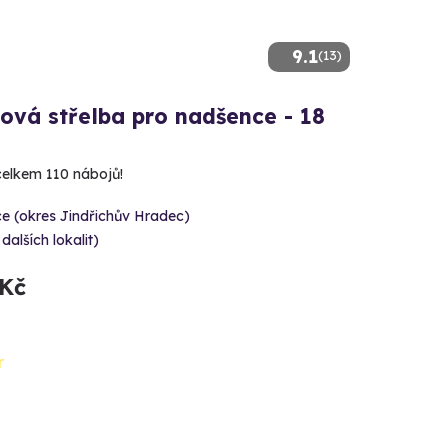
9.1
(13)
ová střelba pro nadšence - 18
 celkem 110 nábojů!
e (okres Jindřichův Hradec)
 dalších lokalit)
 Kč