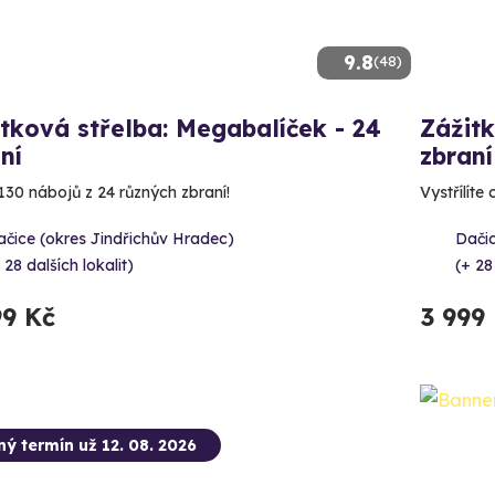
9.8
(48)
tková střelba: Megabalíček - 24
Zážitk
ní
zbraní
130 nábojů z 24 různých zbraní!
Vystřílíte
čice (okres Jindřichův Hradec)
Dačic
 28 dalších lokalit)
(+ 28
99 Kč
3 999
ný termín už 12. 08. 2026