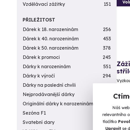
Vol
Vzdělávací zážitky
151
PŘILEŽITOST
Dárek k 18. narozeninám
256
Dárek k 40. narozeninám
453
Dárek k 50. narozeninám
378
Dárek k promoci
245
Záži
Dárky k narozeninám
551
stří
Dárky k výročí
294
Vyzkou
Dárky na poslední chvíli
450
stříleč
Nejprodávanější dárky
56
Ctím
Da
Originální dárky k narozeninám
422
(+
Náš web 
Sezóna F1
4
relevantního 
2 9
tlačítko
Povol
Svatební dary
196
Upravit
se d