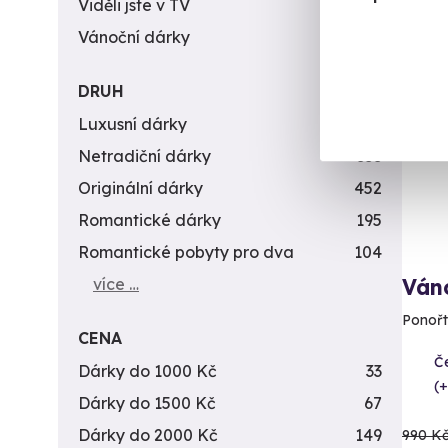
Viděli jste v TV
31
Vánoční dárky
311
Vol
DRUH
AK
Luxusní dárky
142
Netradiční dárky
353
Originální dárky
452
Romantické dárky
195
Romantické pobyty pro dva
104
více …
Ván
Ponořt
CENA
Č
Dárky do 1000 Kč
33
(+
Dárky do 1500 Kč
67
Dárky do 2000 Kč
149
990 K