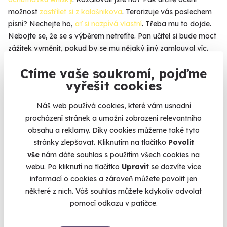
možnost
zastřílet si z kalašnikova
. Terorizuje vás poslechem
písní? Nechejte ho,
ať si nazpívá vlastní
. Třeba mu to dojde.
Nebojte se, že se s výběrem netrefíte. Pan učitel si bude moct
zážitek vyměnit, pokud by se mu nějaký jiný zamlouval víc.
Více
Ctíme vaše soukromí, pojďme
vyřešit cookies
Náš web používá cookies, které vám usnadní
Na
heureka.cz
máme
procházení stránek a umožní zobrazení relevantního
96% spokojenost zákazníků.
obsahu a reklamy. Díky cookies můžeme také tyto
stránky zlepšovat. Kliknutím na tlačítko
Povolit
vše
nám dáte souhlas s použitím všech cookies na
Co si o nás myslí
webu. Po kliknutí na tlačítko
Upravit
se dozvíte více
informací o cookies a zároveň můžete povolit jen
Zobraz ohlasy
některé z nich. Váš souhlas můžete kdykoliv odvolat
pomocí odkazu v patičce.
Vše umíme pojistit