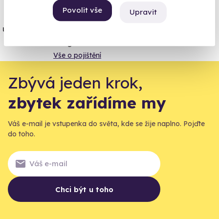
Povolit vše
Upravit
Jeden nikdy neví. Máme nejvyšší
úrazové pojištění z nabídky zážitkových
agentur.
Vše o pojištění
Zbývá jeden krok,
zbytek zařídíme my
Váš e-mail je vstupenka do světa, kde se žije naplno. Pojďte
do toho.
Chci být u toho