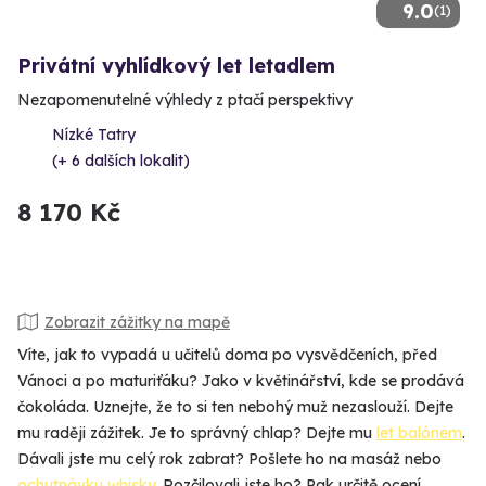
9.0
(1)
Privátní vyhlídkový let letadlem
Nezapomenutelné výhledy z ptačí perspektivy
Nízké Tatry
(+ 6 dalších lokalit)
8 170 Kč
Zobrazit zážitky na mapě
Víte, jak to vypadá u učitelů doma po vysvědčeních, před
Vánoci a po maturiťáku? Jako v květinářství, kde se prodává
čokoláda. Uznejte, že to si ten nebohý muž nezaslouží. Dejte
mu raději zážitek. Je to správný chlap? Dejte mu
let balónem
.
Dávali jste mu celý rok zabrat? Pošlete ho na masáž nebo
ochutnávku whisky
. Rozčilovali jste ho? Pak určitě ocení