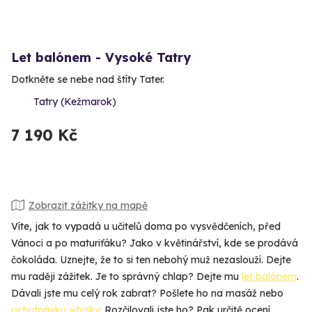
Let balónem - Vysoké Tatry
Dotkněte se nebe nad štíty Tater.
Tatry (Kežmarok)
7 190 Kč
Zobrazit zážitky na mapě
Víte, jak to vypadá u učitelů doma po vysvědčeních, před
Vánoci a po maturiťáku? Jako v květinářství, kde se prodává
čokoláda. Uznejte, že to si ten nebohý muž nezaslouží. Dejte
mu raději zážitek. Je to správný chlap? Dejte mu
let balónem
.
Dávali jste mu celý rok zabrat? Pošlete ho na masáž nebo
ochutnávku whisky
. Rozčilovali jste ho? Pak určitě ocení