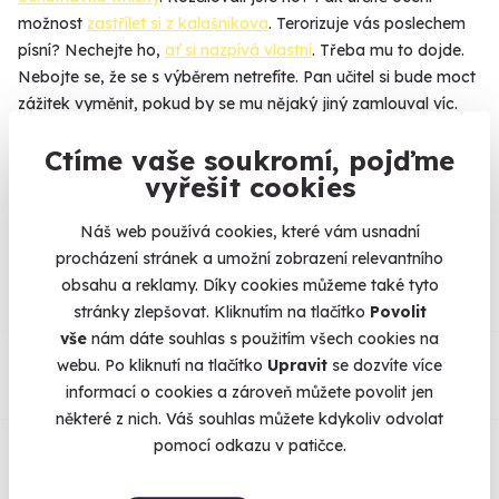
možnost
zastřílet si z kalašnikova
. Terorizuje vás poslechem
písní? Nechejte ho,
ať si nazpívá vlastní
. Třeba mu to dojde.
Nebojte se, že se s výběrem netrefíte. Pan učitel si bude moct
zážitek vyměnit, pokud by se mu nějaký jiný zamlouval víc.
Více
Ctíme vaše soukromí, pojďme
vyřešit cookies
Náš web používá cookies, které vám usnadní
Na
heureka.cz
máme
procházení stránek a umožní zobrazení relevantního
96% spokojenost zákazníků.
obsahu a reklamy. Díky cookies můžeme také tyto
stránky zlepšovat. Kliknutím na tlačítko
Povolit
vše
nám dáte souhlas s použitím všech cookies na
Co si o nás myslí
webu. Po kliknutí na tlačítko
Upravit
se dozvíte více
informací o cookies a zároveň můžete povolit jen
Zobraz ohlasy
některé z nich. Váš souhlas můžete kdykoliv odvolat
pomocí odkazu v patičce.
Vše umíme pojistit