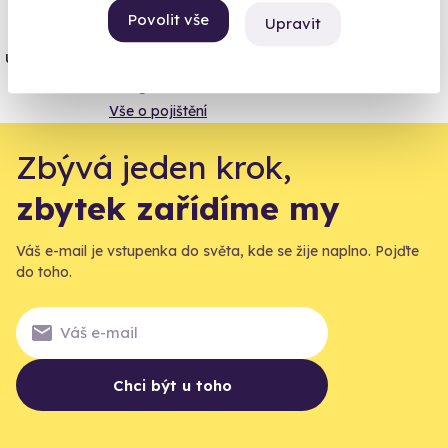
Povolit vše
Upravit
Jeden nikdy neví. Máme nejvyšší
úrazové pojištění z nabídky zážitkových
agentur.
Vše o pojištění
Zbývá jeden krok,
zbytek zařídíme my
Váš e-mail je vstupenka do světa, kde se žije naplno. Pojďte
do toho.
Chci být u toho