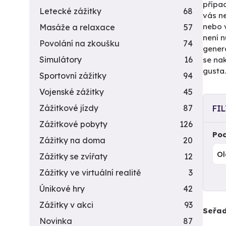
přípa
Letecké zážitky
68
vás n
nebo 
Masáže a relaxace
57
není n
Povolání na zkoušku
74
gener
Simulátory
16
se nak
gusta.
Sportovní zážitky
94
Vojenské zážitky
45
Zážitkové jízdy
87
FI
Zážitkové pobyty
126
Pod
Zážitky na doma
20
Zážitky se zvířaty
12
Zážitky ve virtuální realitě
3
Únikové hry
42
Zážitky v akci
93
Seřad
Novinka
87