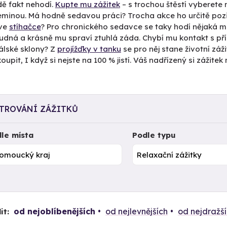
dě fakt nehodí.
Kupte mu zážitek
– s trochou štěstí vyberete
eminou. Má hodně sedavou práci? Trocha akce ho určitě pozi
ve
stíhačce
? Pro chronického sedavce se taky hodí nějaká 
udná a krásně mu spraví ztuhlá záda. Chybí mu kontakt s př
álské sklony? Z
projížďky v tanku
se pro něj stane životní záž
oupit, I když si nejste na 100 % jistí. Váš nadřízený si záži
LTROVÁNÍ ZÁŽITKŮ
le místa
Podle typu
od nejoblíbenějších
od nejlevnějších
od nejdražš
it: