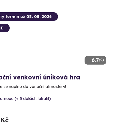
ný termín už 08. 08. 2026
CE
6.7
(9)
oční venkovní úniková hra
e se naplno do vánoční atmosféry!
omouc (+ 5 dalších lokalit)
č
 Kč