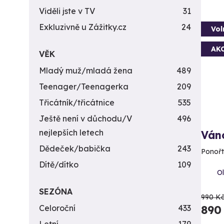
Viděli jste v TV
31
Exkluzivně u Zážitky.cz
24
Vol
AK
VĚK
Mladý muž/mladá žena
489
Teenager/Teenagerka
209
Třicátník/třicátnice
535
Ještě není v důchodu/V
496
nejlepších letech
Ván
Dědeček/babička
243
Ponořt
Dítě/dítko
109
Ol
SEZÓNA
990 K
Celoroční
433
890