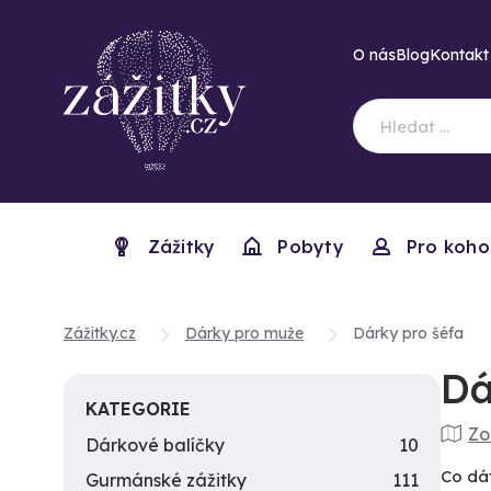
O nás
Blog
Kontakt
Zážitky
Pobyty
Pro koho
Zážitky.cz
Dárky pro muže
Dárky pro šéfa
Dá
KATEGORIE
Zo
Dárkové balíčky
10
Co dát
Gurmánské zážitky
111