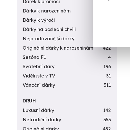
Dárek k promoci
245
Dárky k narozeninám
551
Dárky k výročí
294
Dárky na poslední chvíli
450
Nejprodávanější dárky
56
Originální dárky k narozeninám
422
Sezóna F1
4
Svatební dary
196
Viděli jste v TV
31
Vánoční dárky
311
DRUH
Luxusní dárky
142
Netradiční dárky
353
Originální dárky
452