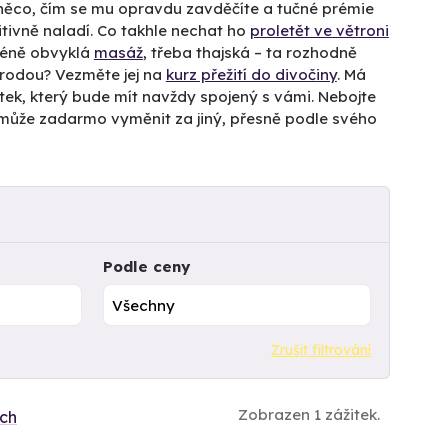
 něco, čím se mu opravdu zavděčíte a tučné prémie
tivně naladí. Co takhle nechat ho
proletět ve větroni
méně obvyklá
masáž
, třeba thajská – ta rozhodně
írodou? Vezměte jej na
kurz přežití do divočiny
. Má
itek, který bude mít navždy spojený s vámi. Nebojte
tek může zadarmo vyměnit za jiný, přesně podle svého
Podle ceny
Zrušit filtrování
Zobrazen 1 zážitek.
ích