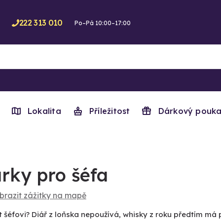
222 313 010
Po–Pá 10:00–17:00
Lokalita
Příležitost
Dárkový pouka
rky pro šéfa
brazit zážitky na mapě
 šéfovi? Diář z loňska nepoužívá, whisky z roku předtím má 