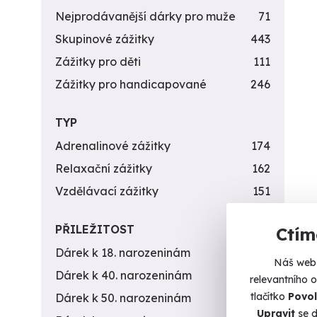
Nejprodávanější dárky pro muže
71
Skupinové zážitky
443
Zážitky pro děti
111
Zážitky pro handicapované
246
TYP
Adrenalinové zážitky
174
Relaxační zážitky
162
Vzdělávací zážitky
151
PŘILEŽITOST
Ctím
Dárek k 18. narozeninám
256
Náš web 
Dárek k 40. narozeninám
453
relevantního 
tlačítko
Povol
Dárek k 50. narozeninám
378
Upravit
se d