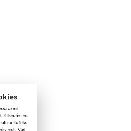
okies
zobrazení
. Kliknutím na
tí na tlačítko
é z nich. Váš