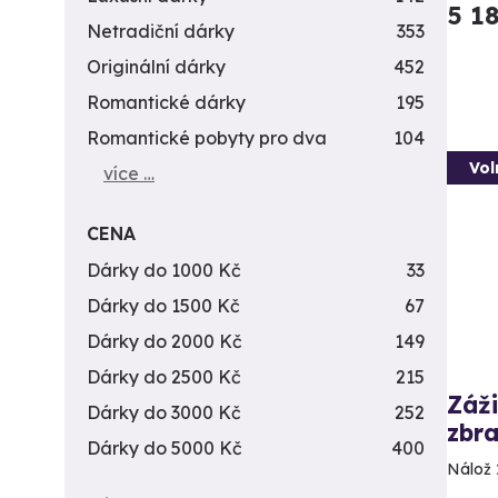
5 1
Netradiční dárky
353
Originální dárky
452
Romantické dárky
195
Romantické pobyty pro dva
104
Vol
více …
CENA
Dárky do 1000 Kč
33
Dárky do 1500 Kč
67
Dárky do 2000 Kč
149
Dárky do 2500 Kč
215
Záži
Dárky do 3000 Kč
252
zbra
Dárky do 5000 Kč
400
Nálož 