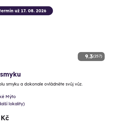
termín už 17. 08. 2026
9.3
(257)
 smyku
kolu smyku a dokonale ovládněte svůj vůz.
ké Mýto
alší lokality)
 Kč