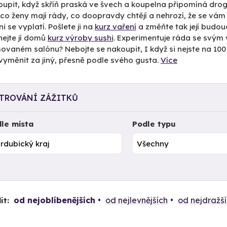
koupit, když skříň praská ve švech a koupelna připomíná droger
co ženy mají rády, co doopravdy chtějí a nehrozí, že se vá
i se vyplatí. Pošlete ji na
kurz vaření
a změňte tak její budouc
nejte jí domů
kurz výroby sushi
. Experimentuje ráda se svým
vaném salónu? Nebojte se nakoupit, I když si nejste na 100 % ji
vyměnit za jiný, přesně podle svého gusta.
Více
LTROVÁNÍ ZÁŽITKŮ
le místa
Podle typu
od nejoblíbenějších
od nejlevnějších
od nejdražš
it: