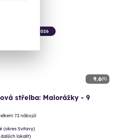
termín už 11. 08. 2026
9.6
(5)
ová střelba: Malorážky - 9
 celkem 72 nábojů!
é (okres Svitavy)
 dalších lokalit)