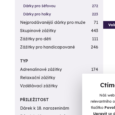
Dárky pro šéfovou
272
Dárky pro holky
223
Nejprodávanější dárky pro muže
71
Vol
Skupinové zážitky
443
Zážitky pro děti
111
Zážitky pro handicapované
246
TYP
Adrenalinové zážitky
174
Relaxační zážitky
162
Rod
Ctím
Vzdělávací zážitky
151
Vzhůru
Náš web 
Ch
PŘILEŽITOST
relevantního 
tlačítko
Povol
Dárek k 18. narozeninám
256
20 
Upravit
se d