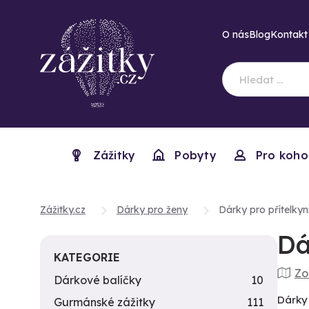
O nás
Blog
Kontakt
Zážitky
Pobyty
Pro koho
Zážitky.cz
Dárky pro ženy
Dárky pro přítelkyn
Dá
KATEGORIE
Zo
Dárkové balíčky
10
Dárky 
Gurmánské zážitky
111