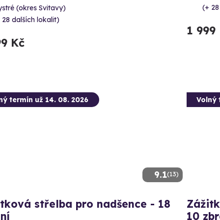
(+ 28
stré (okres Svitavy)
 28 dalších lokalit)
1 999
99 Kč
ný termín už 14. 08. 2026
Volný 
9.1
(13)
tková střelba pro nadšence - 18
Zážitk
ní
10 zbr