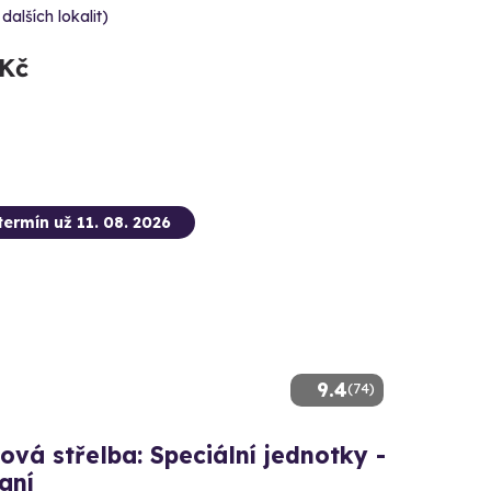
 dalších lokalit)
 Kč
termín už 11. 08. 2026
9.4
(74)
ová střelba: Speciální jednotky -
aní