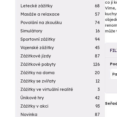
co jí 
Letecké zážitky
68
Víme, 
kuchyn
Masáže a relaxace
57
objed
Povolání na zkoušku
74
renomo
Simulátory
16
může 
Sportovní zážitky
94
Vojenské zážitky
45
FI
Zážitkové jízdy
87
Pod
Zážitkové pobyty
126
Zážitky na doma
20
Zážitky se zvířaty
12
Zážitky ve virtuální realitě
3
Únikové hry
42
Seřad
Zážitky v akci
93
Novinka
87