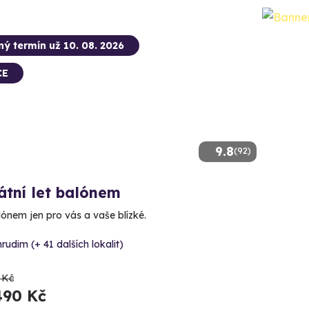
ný termín už 10. 08. 2026
CE
9.8
(92)
átní let balónem
lónem jen pro vás a vaše blízké.
rudim (+ 41 dalších lokalit)
 Kč
490 Kč