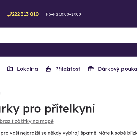
222 313 010
Po–Pá 10:00–17:00
Lokalita
Příležitost
Dárkový pouka
i
rky pro přítelkyni
brazit zážitky na mapě
pro vaši nejdražší se někdy vybírají špatně. Máte k sobě blí