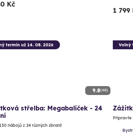
80 Kč
1 799
ný termín už 14. 08. 2026
Volný 
9.8
(48)
tková střelba: Megabalíček - 24
Zážitk
ní
Připravte
130 nábojů z 24 různých zbraní!
Bystr