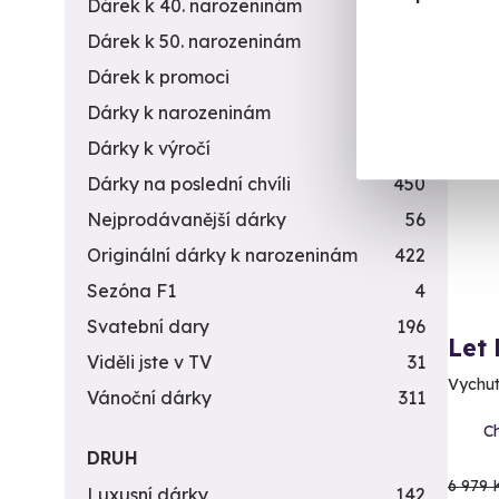
Dárek k 40. narozeninám
453
Dárek k 50. narozeninám
378
Dárek k promoci
245
Vol
Dárky k narozeninám
551
Dárky k výročí
294
AK
Dárky na poslední chvíli
450
Nejprodávanější dárky
56
Originální dárky k narozeninám
422
Sezóna F1
4
Svatební dary
196
Let
Viděli jste v TV
31
Vychut
Vánoční dárky
311
Ch
DRUH
6 979 
Luxusní dárky
142