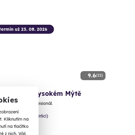
termín už 23. 08. 2026
9.6
(22)
 smyku ve Vysokém Mýtě
okies
svůj vůz jako profesionál.
zobrazení
é Mýto (Ústí nad Orlicí)
. Kliknutím na
tí na tlačítko
 Kč
é z nich. Váš