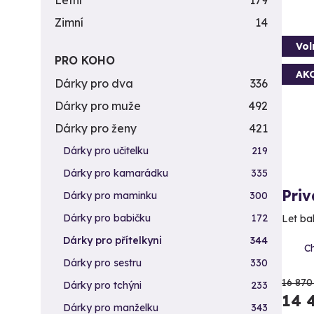
Letní
179
Zimní
14
Vol
PRO KOHO
AK
Dárky pro dva
336
Dárky pro muže
492
Dárky pro ženy
421
Dárky pro učitelku
219
Dárky pro kamarádku
335
Priv
Dárky pro maminku
300
Dárky pro babičku
172
Let ba
Dárky pro přítelkyni
344
Ch
Dárky pro sestru
330
16 870
Dárky pro tchýni
233
14 
Dárky pro manželku
343