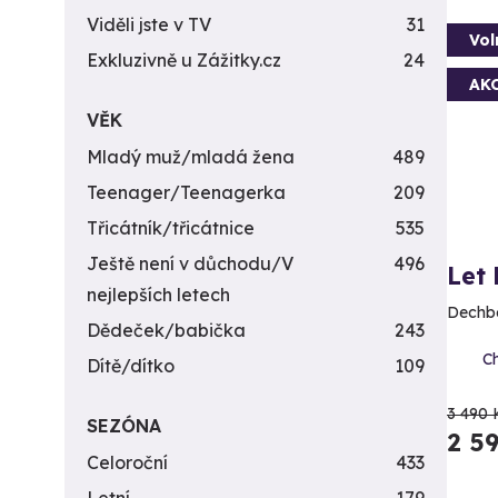
Viděli jste v TV
31
Vol
Exkluzivně u Zážitky.cz
24
AK
VĚK
Mladý muž/mladá žena
489
Teenager/Teenagerka
209
Třicátník/třicátnice
535
Ještě není v důchodu/V
496
Let
nejlepších letech
Dechbe
Dědeček/babička
243
Ch
Dítě/dítko
109
3 490 
SEZÓNA
2 5
Celoroční
433