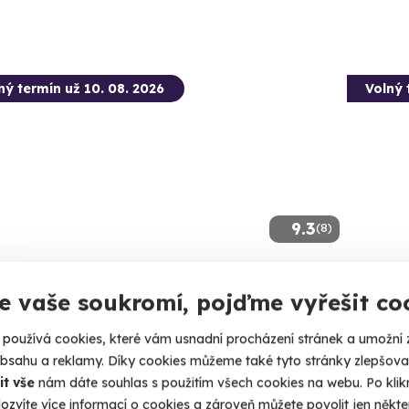
ný termín už 10. 08. 2026
Volný 
9.3
(8)
inný let balónem
Škola
e vaše soukromí, pojďme vyřešit co
 do oblak s celou rodinou.
Ovládněte 
používá cookies, které vám usnadní procházení stránek a umožní 
rudim (+ 41 dalších lokalit)
Vysok
obsahu a reklamy. Díky cookies můžeme také tyto stránky zlepšovat
it vše
nám dáte souhlas s použitím všech cookies na webu. Po kliknu
870 Kč
3 080
ozvíte více informací o cookies a zároveň můžete povolit jen někter