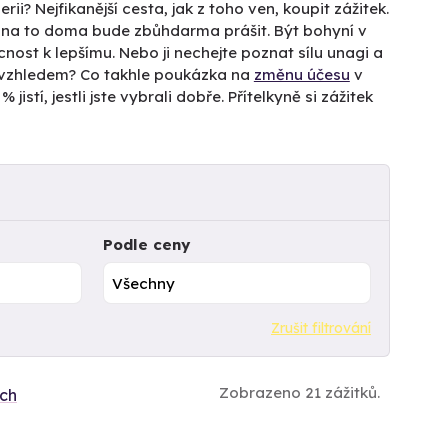
ii? Nejfikanější cesta, jak z toho ven, koupit zážitek.
m na to doma bude zbůhdarma prášit. Být bohyní v
nost k lepšímu. Nebo ji nechejte poznat sílu unagi a
 vzhledem? Co takhle poukázka na
změnu účesu
v
stí, jestli jste vybrali dobře. Přítelkyně si zážitek
Podle ceny
Zrušit filtrování
Zobrazeno 21 zážitků.
ích