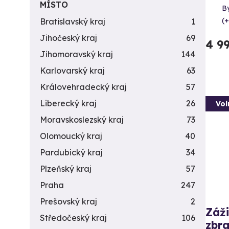
MÍSTO
By
(+
Bratislavský kraj
1
Jihočeský kraj
69
4 9
Jihomoravský kraj
144
Karlovarský kraj
63
Královehradecký kraj
57
Liberecký kraj
26
Vol
Moravskoslezský kraj
73
Olomoucký kraj
40
Pardubický kraj
34
Plzeňský kraj
57
Praha
247
Prešovský kraj
2
Záži
Středočeský kraj
106
zbra