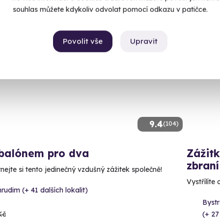
souhlas můžete kdykoliv odvolat pomocí odkazu v patičce.
Povolit vše
Upravit
ný termín už 09. 08. 2026
Volný 
CE
9.4
(104)
 balónem pro dva
Zážitk
zbraní
nejte si tento jedinečný vzdušný zážitek společně!
Vystřílíte
rudim (+ 41 dalších lokalit)
Bystr
Kč
(+ 27