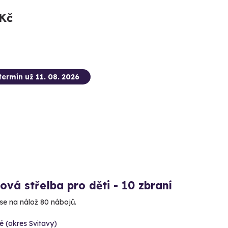
 Kč
termín už 11. 08. 2026
ová střelba pro děti - 10 zbraní
 se na nálož 80 nábojů.
é (okres Svitavy)