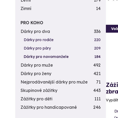
Letní
179
Zimní
14
PRO KOHO
Vol
Dárky pro dva
336
Dárky pro rodiče
220
Dárky pro páry
209
Dárky pro novomanžele
184
Dárky pro muže
492
Dárky pro ženy
421
Nejprodávanější dárky pro muže
71
Záži
Skupinové zážitky
443
zbra
Zážitky pro děti
111
Vypálít
Zážitky pro handicapované
246
D
(+