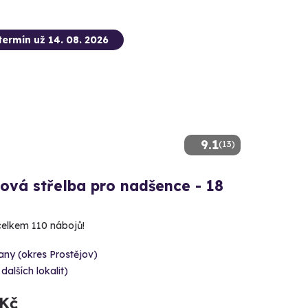
termín už 14. 08. 2026
9.1
(13)
ová střelba pro nadšence - 18
 celkem 110 nábojů!
ny (okres Prostějov)
 dalších lokalit)
 Kč