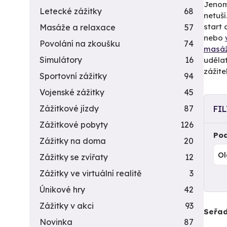
Jenomž
Letecké zážitky
68
netuší
start
Masáže a relaxace
57
nebo
Povolání na zkoušku
74
masáž
Simulátory
16
udělat
zážite
Sportovní zážitky
94
Vojenské zážitky
45
Zážitkové jízdy
87
FI
Zážitkové pobyty
126
Pod
Zážitky na doma
20
Zážitky se zvířaty
12
Zážitky ve virtuální realitě
3
Únikové hry
42
Zážitky v akci
93
Seřad
Novinka
87