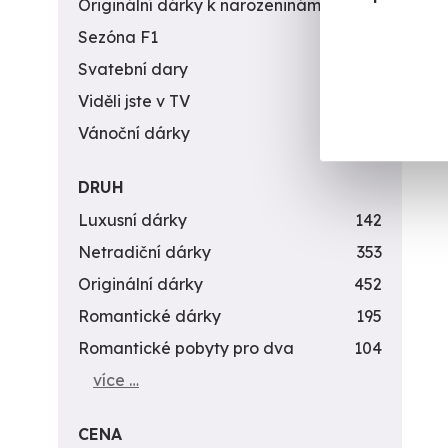
Originální dárky k narozeninám
422
Sezóna F1
4
Svatební dary
196
Viděli jste v TV
31
Vánoční dárky
311
DRUH
Luxusní dárky
142
Netradiční dárky
353
Originální dárky
452
Romantické dárky
195
Romantické pobyty pro dva
104
více …
CENA