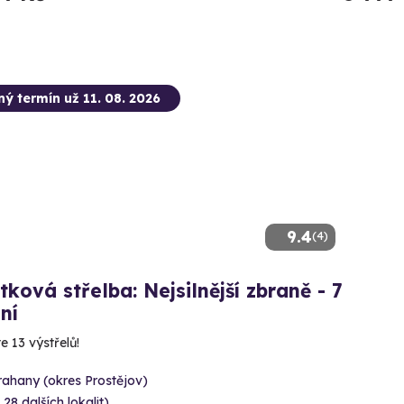
ný termín už 11. 08. 2026
9.4
(4)
tková střelba: Nejsilnější zbraně - 7
ní
e 13 výstřelů!
rahany (okres Prostějov)
 28 dalších lokalit)