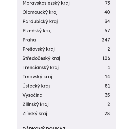
Moravskoslezský kraj
73
Olomoucký kraj
40
Pardubický kraj
34
Plzeňský kraj
57
Praha
247
Prešovský kraj
2
Středočeský kraj
106
Trenčianský kraj
1
Trnavský kraj
14
Ústecký kraj
81
Vysočina
35
Žilinský kraj
2
Zlínský kraj
28