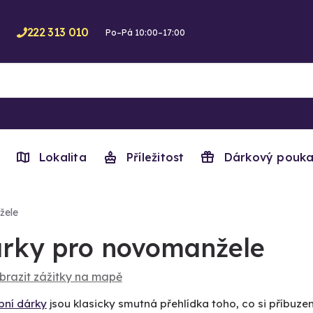
222 313 010
Po–Pá 10:00–17:00
Lokalita
Příležitost
Dárkový pouka
žele
rky pro novomanžele
brazit zážitky na mapě
bní dárky
jsou klasicky smutná přehlídka toho, co si příbuze