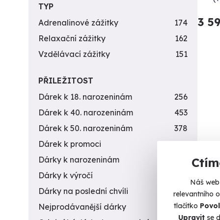
TYP
3 5
Adrenalinové zážitky
174
Relaxační zážitky
162
Vzdělávací zážitky
151
PŘILEŽITOST
Dárek k 18. narozeninám
256
Dárek k 40. narozeninám
453
Dárek k 50. narozeninám
378
Dárek k promoci
245
Dárky k narozeninám
551
Ctím
Dárky k výročí
294
Náš web 
Dárky na poslední chvíli
450
relevantního 
tlačítko
Povol
Nejprodávanější dárky
56
Upravit
se d