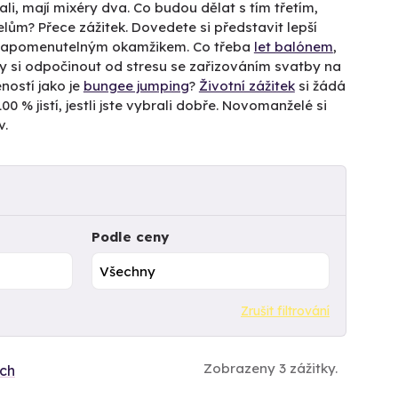
ali, mají mixéry dva. Co budou dělat s tím třetím,
lům? Přece zážitek. Dovedete si představit lepší
 nezapomenutelným okamžikem. Co třeba
let balónem
,
 si odpočinout od stresu se zařizováním svatby na
ností jako je
bungee jumping
?
Životní zážitek
si žádá
 % jistí, jestli jste vybrali dobře. Novomanželé si
v.
Podle ceny
Zrušit filtrování
Zobrazeny 3 zážitky.
ích