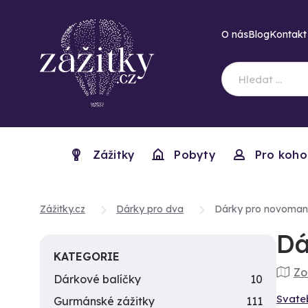
O nás
Blog
Kontakt
Zážitky
Pobyty
Pro koho
Zážitky.cz
Dárky pro dva
Dárky pro novoman
Dá
KATEGORIE
Zo
Dárkové balíčky
10
Svate
Gurmánské zážitky
111