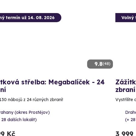
ný termín už 14. 08. 2026
Volný 
9.8
(48)
tková střelba: Megabalíček - 24
Zážitk
ní
zbraní
130 nábojů z 24 různých zbraní!
Vystřílíte
rahany (okres Prostějov)
Draha
 28 dalších lokalit)
(+ 28
99 Kč
3 999