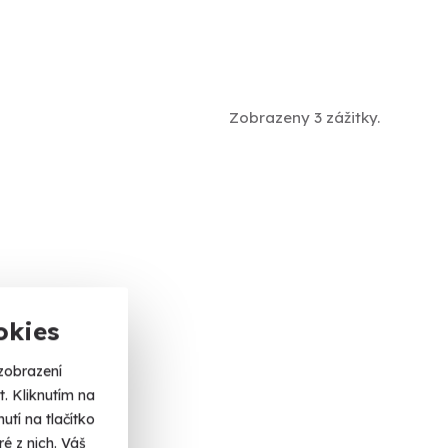
Zobrazeny 3 zážitky.
okies
zobrazení
. Kliknutím na
tí na tlačítko
é z nich. Váš