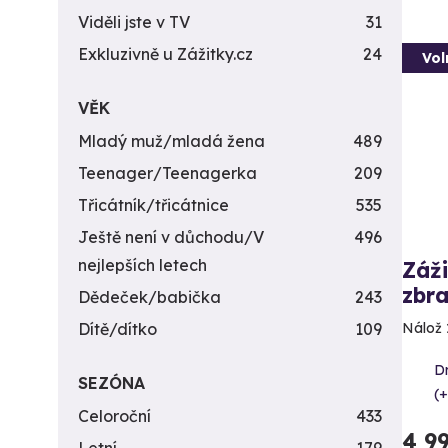
Viděli jste v TV
31
Exkluzivně u Zážitky.cz
24
Vol
VĚK
Mladý muž/mladá žena
489
Teenager/Teenagerka
209
Třicátník/třicátnice
535
Ještě není v důchodu/V
496
nejlepších letech
Záži
zbra
Dědeček/babička
243
Dítě/dítko
109
Nálož 
D
SEZÓNA
(+
Celoroční
433
4 9