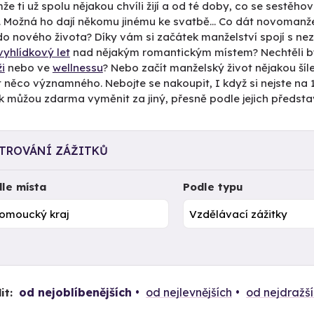
e ti už spolu nějakou chvíli žijí a od té doby, co se sestěhov
. Možná ho dají někomu jinému ke svatbě... Co dát novomanže
 do nového života? Díky vám si začátek manželství spojí s
vyhlídkový let
nad nějakým romantickým místem? Nechtěli by
i
nebo ve
wellnessu
? Nebo začít manželský život nějakou šíle
 něco významného. Nebojte se nakoupit, I když si nejste na 100
k můžou zdarma vyměnit za jiný, přesně podle jejich předsta
LTROVÁNÍ ZÁŽITKŮ
le místa
Podle typu
od nejoblíbenějších
od nejlevnějších
od nejdražš
it: