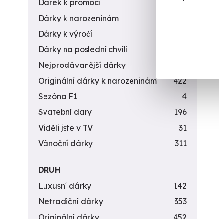
Dárek k promoci
245
Dárky k narozeninám
551
Dárky k výročí
294
Dárky na poslední chvíli
450
Nejprodávanější dárky
56
Originální dárky k narozeninám
422
Sezóna F1
4
Svatební dary
196
Viděli jste v TV
31
Vánoční dárky
311
DRUH
Luxusní dárky
142
Netradiční dárky
353
Originální dárky
452