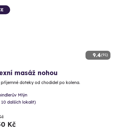
CE
9.4
(91)
lexní masáž nohou
e příjemné doteky od chodidel po kolena.
indlerův Mlýn
 10 dalších lokalit)
Kč
50 Kč