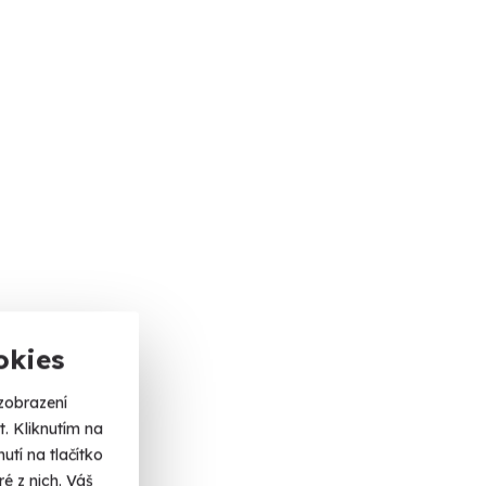
okies
zobrazení
. Kliknutím na
tí na tlačítko
é z nich. Váš