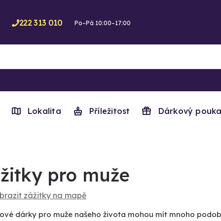
222 313 010
Po–Pá 10:00–17:00
Lokalita
Příležitost
Dárkový pouka
žitky pro muže
brazit zážitky na mapě
kové dárky pro muže našeho života mohou mít mnoho podob. Pr