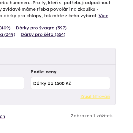
bo hummeru. Pro ty, kteří si potřebují odpočinout
ty zvídavé máme třeba povolání na zkoušku -
 o dárky pro chlapy, tak máte z čeho vybírat.
Více
(409)
Dárky pro švagra (397)
a (349)
Dárky pro šéfa (354)
Podle ceny
Zrušit filtrování
Zobrazen 1 zážitek.
ích