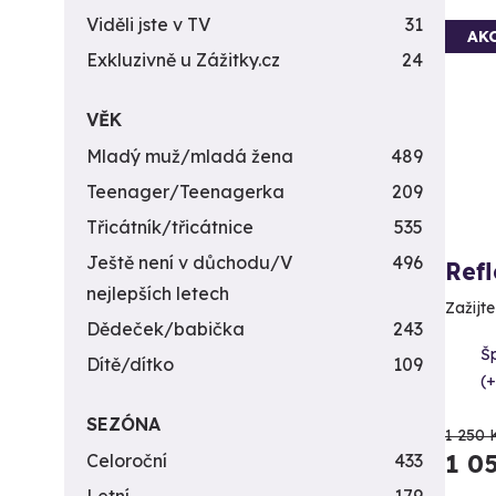
Viděli jste v TV
31
AK
Exkluzivně u Zážitky.cz
24
VĚK
Mladý muž/mladá žena
489
Teenager/Teenagerka
209
Třicátník/třicátnice
535
Ještě není v důchodu/V
496
Ref
nejlepších letech
Zažijt
Dědeček/babička
243
Šp
Dítě/dítko
109
(+
SEZÓNA
1 250 
1 0
Celoroční
433