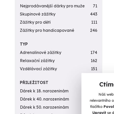
Nejprodávanější dárky pro muže
71
Skupinové zážitky
443
Zážitky pro děti
111
Zážitky pro handicapované
246
TYP
Adrenalinové zážitky
174
Relaxační zážitky
162
Vzdělávací zážitky
151
PŘILEŽITOST
Ctím
Dárek k 18. narozeninám
256
Náš web 
Dárek k 40. narozeninám
453
relevantního 
tlačítko
Povol
Dárek k 50. narozeninám
378
Upravit
se d