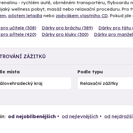
enalinu - rychlém autě, obrněném transportéru, flyboardu ne
ějaký wellness pobyt, masáž nebo relaxační proceduru. Pro 
řem
,
pilotem letadla
nebo
zpěvákem vlastního CD
. Pokud jde
pro učitele (308)
Dárky pro bráchu (389)
Dárky pro tátu 
pro přítele (420)
Dárky pro kluky (300)
Dárky pro manžel
LTROVÁNÍ ZÁŽITKŮ
le místa
Podle typu
od nejoblíbenějších
od nejlevnějších
od nejdražš
it: