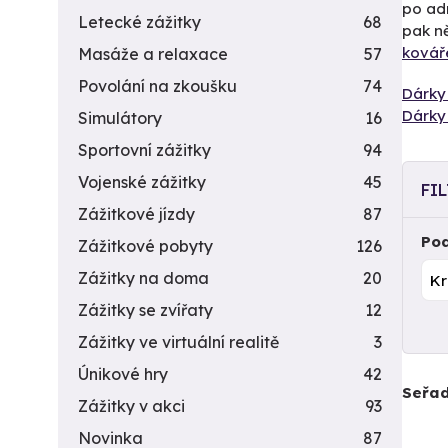
po adr
Letecké zážitky
68
pak n
ková
Masáže a relaxace
57
Povolání na zkoušku
74
Dárky 
Dárky 
Simulátory
16
Sportovní zážitky
94
Vojenské zážitky
45
FI
Zážitkové jízdy
87
Pod
Zážitkové pobyty
126
Zážitky na doma
20
Zážitky se zvířaty
12
Zážitky ve virtuální realitě
3
Únikové hry
42
Seřad
Zážitky v akci
93
Novinka
87