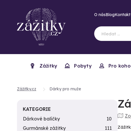
O nás
Blog
Kontakt
Zážitky
Pobyty
Pro koho
Zážitky.cz
Dárky pro muže
Zá
KATEGORIE
Zo
Dárkové balíčky
10
Zážit
Gurmánské zážitky
111