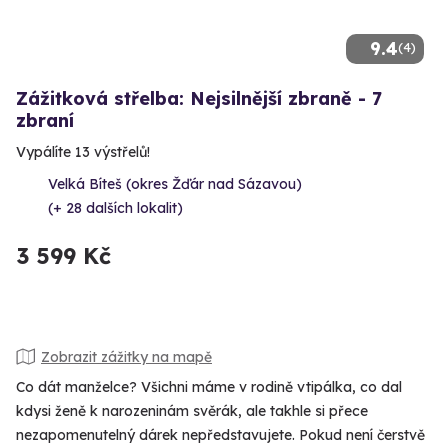
9.4
(4)
Zážitková střelba: Nejsilnější zbraně - 7
zbraní
Vypálíte 13 výstřelů!
Velká Bíteš (okres Žďár nad Sázavou)
(+ 28 dalších lokalit)
3 599 Kč
Zobrazit zážitky na mapě
Co dát manželce? Všichni máme v rodině vtipálka, co dal
kdysi ženě k narozeninám svěrák, ale takhle si přece
nezapomenutelný dárek nepředstavujete. Pokud není čerstvě