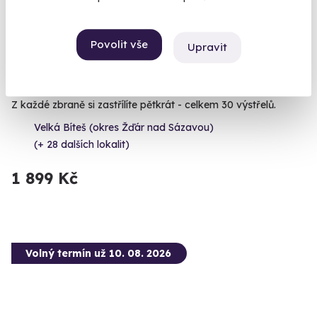
Povolit vše
9.5
(5)
Upravit
Zážitková střelba: Dlouhé zbraně - 6 zbraní
Z každé zbraně si zastřílíte pětkrát - celkem 30 výstřelů.
Velká Bíteš (okres Žďár nad Sázavou)
(+ 28 dalších lokalit)
1 899 Kč
Volný termín už 10. 08. 2026