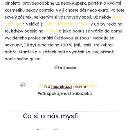
plnoletá, pravděpodobně už nějaký šperk, parfém a kvalitní
kosmetiku někdy dostala. Vy jí chcete dát něco extra. Pořiďte
skvělý zážitek, se kterým si vás navždy spojí. Už někdy
letěla
balónem
? Neláká ji
golf s vlastním trenérem
? Co by řekla na
to, kdyby odešla na
masáž
a jako bonus se vrátila do domu
vycíděného profesionální úklidovou službou? Nebojte se
nakoupit, I když si nejste na 100 % jistí, jestli jste vybrali
dobře. Manželka si zážitek může vyměnit za jiný, přesně
podle svého gusta.
Na
heureka.cz
máme
96% spokojenost zákazníků.
Co si o nás myslí