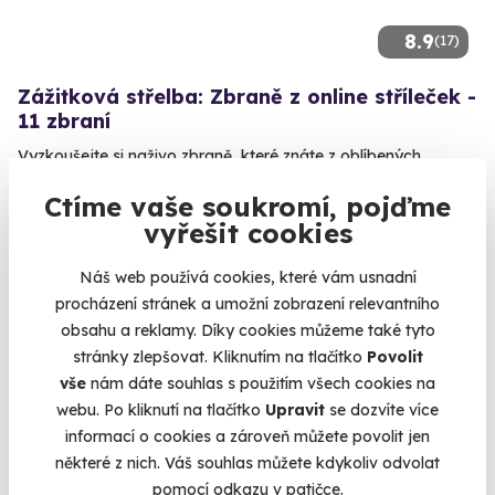
8.9
(17)
Zážitková střelba: Zbraně z online stříleček -
11 zbraní
Vyzkoušejte si naživo zbraně, které znáte z oblíbených
stříleček!
Ctíme vaše soukromí, pojďme
Velká Bíteš (okres Žďár nad Sázavou)
vyřešit cookies
(+ 28 dalších lokalit)
Náš web používá cookies, které vám usnadní
2 999 Kč
procházení stránek a umožní zobrazení relevantního
obsahu a reklamy. Díky cookies můžeme také tyto
stránky zlepšovat. Kliknutím na tlačítko
Povolit
vše
nám dáte souhlas s použitím všech cookies na
Volný termín už 10. 08. 2026
webu. Po kliknutí na tlačítko
Upravit
se dozvíte více
informací o cookies a zároveň můžete povolit jen
některé z nich. Váš souhlas můžete kdykoliv odvolat
pomocí odkazu v patičce.