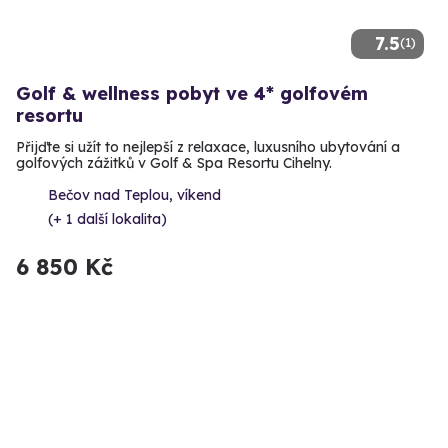
7.5
(1)
Golf & wellness pobyt ve 4* golfovém
resortu
Přijďte si užít to nejlepší z relaxace, luxusního ubytování a
golfových zážitků v Golf & Spa Resortu Cihelny.
Bečov nad Teplou, víkend
(+ 1 další lokalita)
6 850 Kč