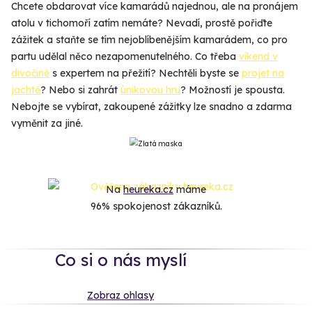
Chcete obdarovat více kamarádů najednou, ale na pronájem
atolu v tichomoří zatím nemáte? Nevadí, prostě pořiďte
zážitek a staňte se tím nejoblíbenějším kamarádem, co pro
partu udělal něco nezapomenutelného. Co třeba
víkend v
divočině
s expertem na přežití? Nechtěli byste se
projet na
jachtě
? Nebo si zahrát
únikovou hru
? Možností je spousta.
Nebojte se vybírat, zakoupené zážitky lze snadno a zdarma
vyměnit za jiné.
Na
heureka.cz
máme
96% spokojenost zákazníků.
Co si o nás myslí
Zobraz ohlasy