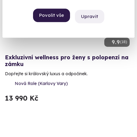
AKCE
Povolit vše
Upravit
9.9
(18)
Exkluzivní wellness pro ženy s polopenzí na
zámku
Dopřejte si královský luxus a odpočinek.
Nová Role (Karlovy Vary)
13 990 Kč