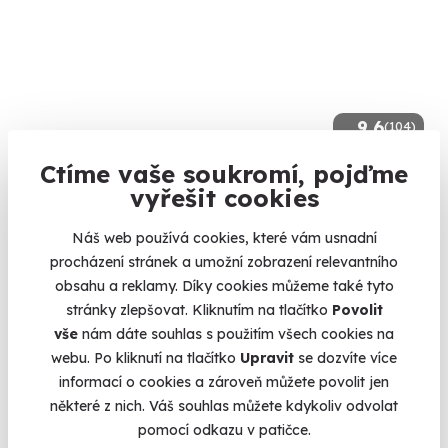
9.6
(104)
Ctíme vaše soukromí, pojďme
Thajská masáž
vyřešit cookies
Zažijte Thajsko na vlastní kůži.
Náš web používá cookies, které vám usnadní
Karlovy Vary
procházení stránek a umožní zobrazení relevantního
(+ 10 dalších lokalit)
obsahu a reklamy. Díky cookies můžeme také tyto
1 750 Kč
stránky zlepšovat. Kliknutím na tlačítko
Povolit
1 650 Kč
vše
nám dáte souhlas s použitím všech cookies na
webu. Po kliknutí na tlačítko
Upravit
se dozvíte více
informací o cookies a zároveň můžete povolit jen
některé z nich. Váš souhlas můžete kdykoliv odvolat
pomocí odkazu v patičce.
Volný termín už 07. 08. 2026