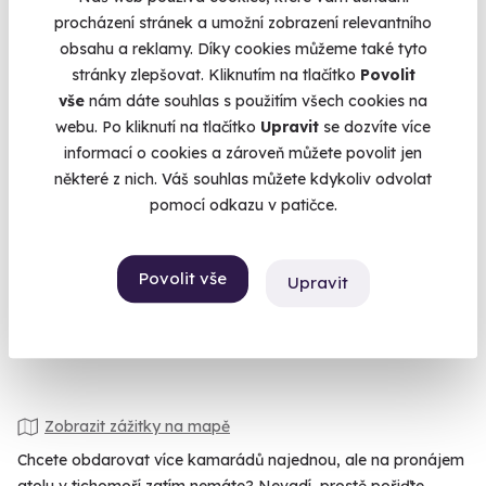
procházení stránek a umožní zobrazení relevantního
obsahu a reklamy. Díky cookies můžeme také tyto
stránky zlepšovat. Kliknutím na tlačítko
Povolit
vše
nám dáte souhlas s použitím všech cookies na
9.8
(8)
webu. Po kliknutí na tlačítko
Upravit
se dozvíte více
informací o cookies a zároveň můžete povolit jen
Romantický pobyt v Bechyni s tříchodovou
některé z nich. Váš souhlas můžete kdykoliv odvolat
večeří a sektem na pokoji
pomocí odkazu v patičce.
Romantika uprostřed lázeňského městečka.
Bechyně (Tábor)
Povolit vše
Upravit
8 250 Kč
Zobrazit zážitky na mapě
Chcete obdarovat více kamarádů najednou, ale na pronájem
atolu v tichomoří zatím nemáte? Nevadí, prostě pořiďte