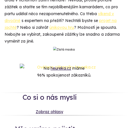
zážitek a staňte se tím nejoblíbenějším kamarádem, co pro
partu udělal něco nezapomenutelného. Co třeba
víkend v
divočině
s expertem na přežití? Nechtěli byste se
projet na
jachtě
? Nebo si zahrát
únikovou hru
? Možností je spousta.
Nebojte se vybírat, zakoupené zážitky lze snadno a zdarma
vyměnit za jiné.
Na
heureka.cz
máme
96% spokojenost zákazníků.
Co si o nás myslí
Zobraz ohlasy