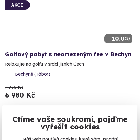
AKCE
10.0
(2)
Golfový pobyt s neomezeným fee v Bechyni
Relaxujte na golfu v srdci jižních Čech
Bechyně (Tábor)
7 750 Kč
6 980 Kč
Ctíme vaše soukromí, pojďme
vyřešit cookies
Volný termín už 08. 08. 2026
Náš web používá cookies, které vám usnadní