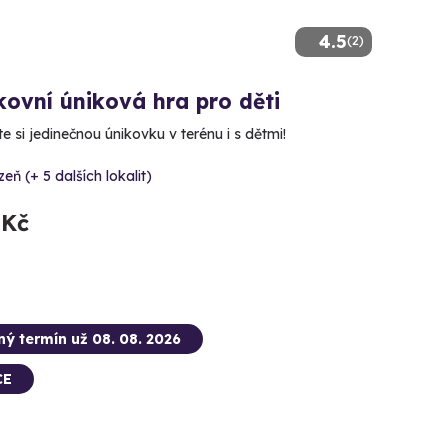
4.5
(2)
ovní úniková hra pro děti
e si jedinečnou únikovku v terénu i s dětmi!
zeň (+ 5 dalších lokalit)
 Kč
ný termín už 08. 08. 2026
CE