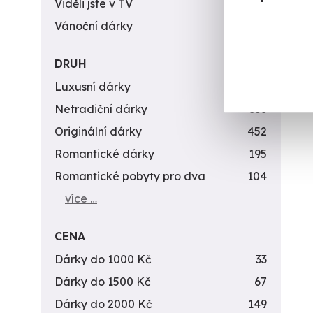
Viděli jste v TV
31
Vánoční dárky
311
DRUH
Luxusní dárky
142
Netradiční dárky
353
Originální dárky
452
Romantické dárky
195
Romantické pobyty pro dva
104
více …
CENA
Dárky do 1000 Kč
33
Dárky do 1500 Kč
67
Dárky do 2000 Kč
149