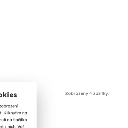
okies
Zobrazeny 4 zážitky.
zobrazení
. Kliknutím na
tí na tlačítko
é z nich. Váš