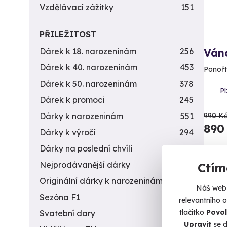
Vzdělávací zážitky
151
PŘILEŽITOST
Ván
Dárek k 18. narozeninám
256
Dárek k 40. narozeninám
453
Ponořt
Dárek k 50. narozeninám
378
Pl
Dárek k promoci
245
990 K
Dárky k narozeninám
551
890
Dárky k výročí
294
Dárky na poslední chvíli
450
Nejprodávanější dárky
56
Ctím
Originální dárky k narozeninám
422
Náš web 
Sezóna F1
4
relevantního 
tlačítko
Povol
Svatební dary
196
Upravit
se d