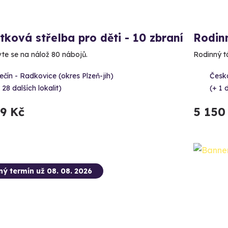
tková střelba pro děti - 10 zbraní
Rodinn
vte se na nálož 80 nábojů.
Rodinný tá
čín - Radkovice (okres Plzeň-jih)
Česk
 28 dalších lokalit)
(+ 1 d
99 Kč
5 150
ný termín už 08. 08. 2026