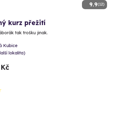
9.9
(12)
ý kurz přežití
borák tak trošku jinak.
á Kubice
alší lokalita)
 Kč