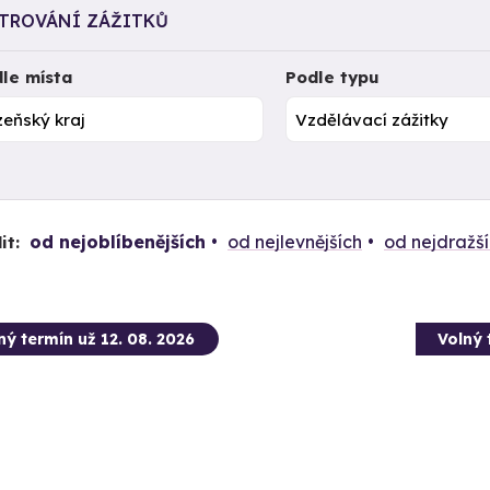
LTROVÁNÍ ZÁŽITKŮ
le místa
Podle typu
od nejoblíbenějších
od nejlevnějších
od nejdražš
it:
ný termín už 12. 08. 2026
Volný 