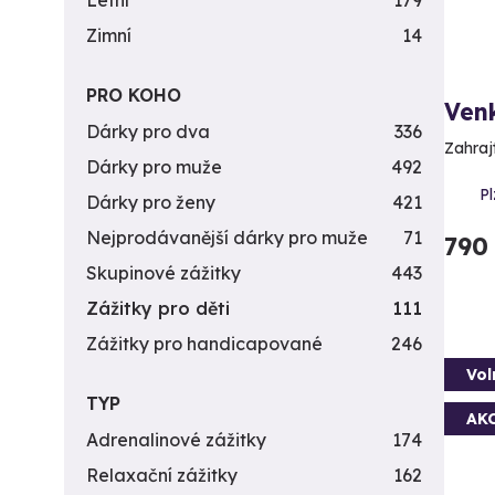
Letní
179
Zimní
14
PRO KOHO
Venk
Dárky pro dva
336
Zahrajt
Dárky pro muže
492
Pl
Dárky pro ženy
421
Nejprodávanější dárky pro muže
71
790
Skupinové zážitky
443
Zážitky pro děti
111
Zážitky pro handicapované
246
Vol
TYP
AK
Adrenalinové zážitky
174
Relaxační zážitky
162