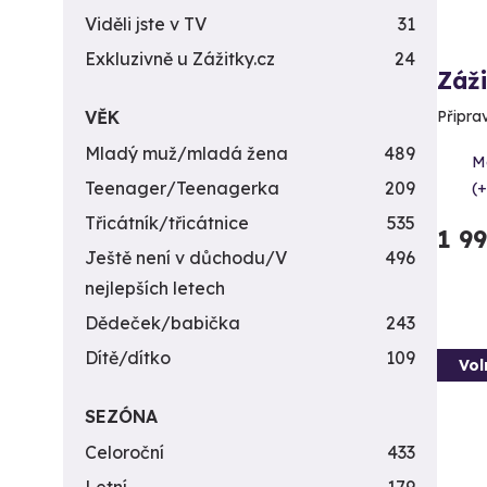
Viděli jste v TV
31
Exkluzivně u Zážitky.cz
24
Záži
VĚK
Připra
Mladý muž/mladá žena
489
Me
Teenager/Teenagerka
209
(+
Třicátník/třicátnice
535
1 9
Ještě není v důchodu/V
496
nejlepších letech
Dědeček/babička
243
Dítě/dítko
109
Vol
SEZÓNA
Celoroční
433