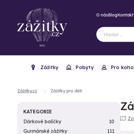
O nás
Blog
Kontakt
Zážitky
Pobyty
Pro koho
Zážitky.cz
Zážitky pro děti
Zá
KATEGORIE
Zo
Dárkové balíčky
10
Gurmánské zážitky
111