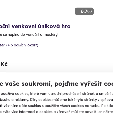
6.7
(9)
oční venkovní úniková hra
e se naplno do vánoční atmosféry!
zeň (+ 5 dalších lokalit)
č
 Kč
e vaše soukromí, pojďme vyřešit co
používá cookies, které vám usnadní procházení stránek a umožní 
obsahu a reklamy. Díky cookies můžeme také tyto stránky zlepšovat
it vše
nám dáte souhlas s použitím všech cookies na webu. Po kliknu
ozvíte více informací o cookies a zároveň můžete povolit jen někter