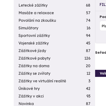
FI
Letecké zážitky
68
Masáže a relaxace
57
Pod
Povolání na zkoušku
74
Simulátory
16
Sportovní zážitky
94
Vojenské zážitky
45
Zážitkové jízdy
87
Seřad
Zážitkové pobyty
126
Zážitky na doma
20
Zážitky se zvířaty
12
Vol
Zážitky ve virtuální realitě
3
Únikové hry
42
Zážitky v akci
93
Novinka
87