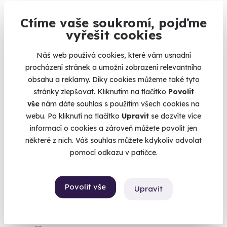
Ctíme vaše soukromí, pojďme
vyřešit cookies
10.0
(1)
Náš web používá cookies, které vám usnadní
Flyboarding - Tandemové létání
procházení stránek a umožní zobrazení relevantního
obsahu a reklamy. Díky cookies můžeme také tyto
Let s profesionálním instruktorem
stránky zlepšovat. Kliknutím na tlačítko
Povolit
Lipno (Amenity Resort)
vše
nám dáte souhlas s použitím všech cookies na
(+ 4 další lokality)
webu. Po kliknutí na tlačítko
Upravit
se dozvíte více
informací o cookies a zároveň můžete povolit jen
1 499 Kč
některé z nich. Váš souhlas můžete kdykoliv odvolat
pomocí odkazu v patičce.
Povolit vše
Zobrazit zážitky na mapě
Upravit