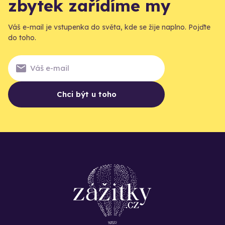
zbytek zařídíme my
Váš e-mail je vstupenka do světa, kde se žije naplno. Pojďte
do toho.
Chci být u toho