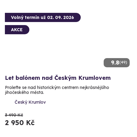
Volný termín už 02. 09. 2026
AKCE
9.8
(49)
Let balónem nad Českým Krumlovem
Proleťte se nad historickým centrem nejkrásnějšího
jihočeského města.
Český Krumlov
3 490 Kč
2 950 Kč