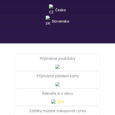
Česko
Slovensko
Přijímáme poukázky
Přijímáme platební karty
Řekněte si o slevu
Více
Zážitky můžete nakupovat i přes