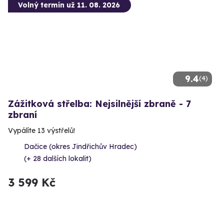
Volný termín už 11. 08. 2026
9.4
(4)
Zážitková střelba: Nejsilnější zbraně - 7
zbraní
Vypálíte 13 výstřelů!
Dačice (okres Jindřichův Hradec)
(+ 28 dalších lokalit)
3 599 Kč