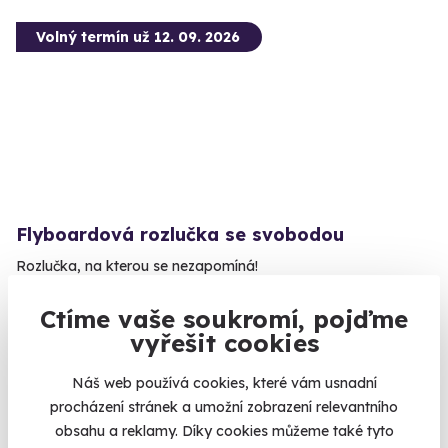
Volný termín už 12. 09. 2026
Flyboardová rozlučka se svobodou
Rozlučka, na kterou se nezapomíná!
Lipno (Amenity Resort)
Ctíme vaše soukromí, pojďme
(+ 4 další lokality)
vyřešit cookies
2 999 Kč
Náš web používá cookies, které vám usnadní
procházení stránek a umožní zobrazení relevantního
obsahu a reklamy. Díky cookies můžeme také tyto