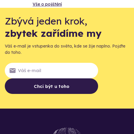
Vše o pojištění
Zbývá jeden krok,
zbytek zařídíme my
Váš e-mail je vstupenka do světa, kde se žije naplno. Pojďte
do toho.
Chci být u toho