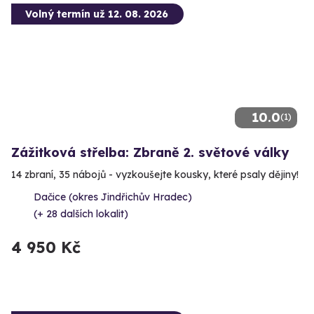
Volný termín už 12. 08. 2026
10.0
(1)
Zážitková střelba: Zbraně 2. světové války
14 zbraní, 35 nábojů - vyzkoušejte kousky, které psaly dějiny!
Dačice (okres Jindřichův Hradec)
(+ 28 dalších lokalit)
4 950 Kč