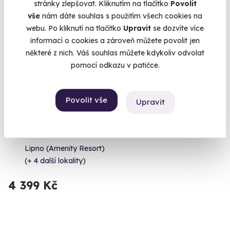
stránky zlepšovat. Kliknutím na tlačítko
Povolit
Volný termín už 12. 09. 2026
vše
nám dáte souhlas s použitím všech cookies na
webu. Po kliknutí na tlačítko
Upravit
se dozvíte více
informací o cookies a zároveň můžete povolit jen
některé z nich. Váš souhlas můžete kdykoliv odvolat
pomocí odkazu v patičce.
Povolit vše
Upravit
Škola flyboardingu s videorozborem
Zažijte pocit svobody díky Flyboardovému kurzu!
Lipno (Amenity Resort)
(+ 4 další lokality)
4 399 Kč