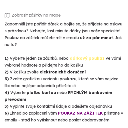
Zobrazit zážitky na mapě
Zapomněli jste pořídit dárek a bojíte se, že přijdete na oslavu
s prázdnou? Nebojte, last minute dárky jsou naše specialita!
Poukaz na zážitek můžete mít v emailu
už za pár minut
. Jak
na to?
1)
Vyberte jeden ze zážitků, nebo
dárkový poukaz
ve vámi
vybrané hodnotě a přidejte ho do košíku
2)
V košíku zvolte
elektronické doručení
3)
Zvolte grafickou variantu poukazu, která se vám nejvíce
líbí nebo nejlépe odpovídá příležitosti
4)
Vyberte
platbu kartou
nebo
RYCHLÝM bankovním
převodem
5)
Vyplňte svoje kontaktní údaje a odešlete objednávku
6)
Ihned po zaplacení vám
POUKAZ NA ZÁŽITEK
přistane v
emailu - stačí ho vytisknout nebo poslat obdarovaném