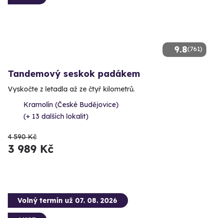
9.8
(761)
Tandemový seskok padákem
Vyskočte z letadla až ze čtyř kilometrů.
Kramolín (České Budějovice)
(+ 13 dalších lokalit)
4 590 Kč
3 989 Kč
Volný termín už 07. 08. 2026