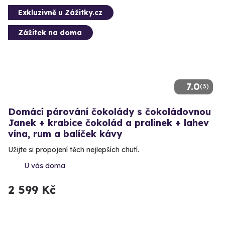
Exkluzivně u Zážitky.cz
Zážitek na doma
7.0
(3)
Domácí párování čokolády s čokoládovnou
Janek + krabice čokolád a pralinek + lahev
vína, rum a balíček kávy
Užijte si propojení těch nejlepších chutí.
U vás doma
2 599 Kč