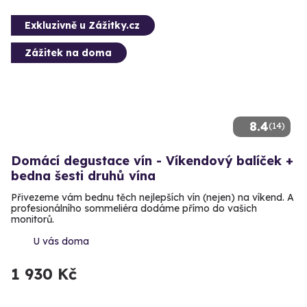
Exkluzivně u Zážitky.cz
Zážitek na doma
8.4
(14)
Domácí degustace vín - Víkendový balíček +
bedna šesti druhů vína
Přivezeme vám bednu těch nejlepších vín (nejen) na víkend. A
profesionálního sommeliéra dodáme přímo do vašich
monitorů.
U vás doma
1 930 Kč