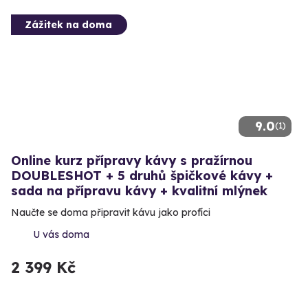
Zážitek na doma
9.0
(1)
Online kurz přípravy kávy s pražírnou
DOUBLESHOT + 5 druhů špičkové kávy +
sada na přípravu kávy + kvalitní mlýnek
Naučte se doma připravit kávu jako profíci
U vás doma
2 399 Kč