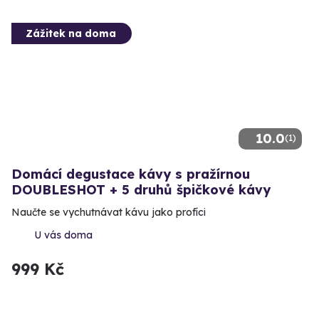
Zážitek na doma
10.0
(1)
Domácí degustace kávy s pražírnou
DOUBLESHOT + 5 druhů špičkové kávy
Naučte se vychutnávat kávu jako profíci
U vás doma
999 Kč