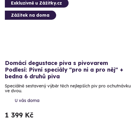
Exkluzivně u Zážitky.cz
Zážitek na doma
Domácí degustace piva s pivovarem
Podlesí: Pivní speciály "pro ni a pro něj" +
bedna 6 druhů piva
Speciálně sestavený výběr těch nejlepších piv pro ochutnávku
ve dvou.
U vás doma
1 399 Kč