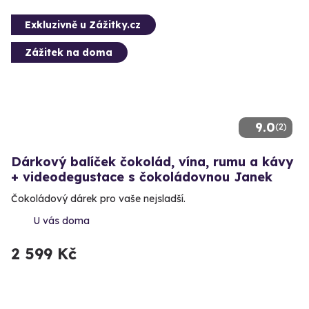
Exkluzivně u Zážitky.cz
Zážitek na doma
9.0
(2)
Dárkový balíček čokolád, vína, rumu a kávy
+ videodegustace s čokoládovnou Janek
Čokoládový dárek pro vaše nejsladší.
U vás doma
2 599 Kč