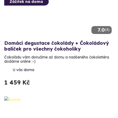
Zážitek na doma
7.0
(3)
Domácí degustace čokolády + Čokoládový
balíček pro všechny čokoholiky
Čokoládu vám doručíme až domu a nadšeného čokolatiéra
dodáme online :-)
U vás doma
1 459 Kč