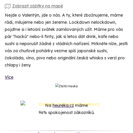
Zobrazit zážitky na mapě
Nejde o Valentýn, jde o nás. A ty, které zbožnujeme, máme
rádi, milujeme nebo jen žereme. Lockdown nelockdown,
pojďme si i letošní svátek zamilovaných užít. Máme pro vás
pár "hacků" nebo-li finty, jak si letos dát drink, kafe nebo
sushi a neporušit žádné z vládních nařízení. Mrkněte níže, jestli
vás za chuťové pohárky vezme spíš japonské sushi,
čokoláda, víno, pivo nebo originální česká whiska s verzí pro
chlapy i ženy.
Více
Na
heureka.cz
máme
96% spokojenost zákazníků.