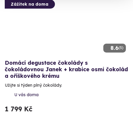
Zážitek na doma
8.6
(5)
Domácí degustace čokolády s
čokoládovnou Janek + krabice osmi čokolád
a oříškového krému
Užijte si týden plný čokolády.
U vás doma
1 799 Kč