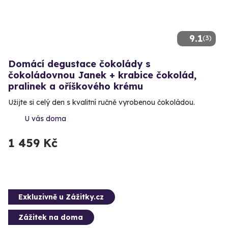
9.1
(3)
Domácí degustace čokolády s
čokoládovnou Janek + krabice čokolád,
pralinek a oříškového krému
Užijte si celý den s kvalitní ručně vyrobenou čokoládou.
U vás doma
1 459 Kč
Exkluzivně u Zážitky.cz
Zážitek na doma