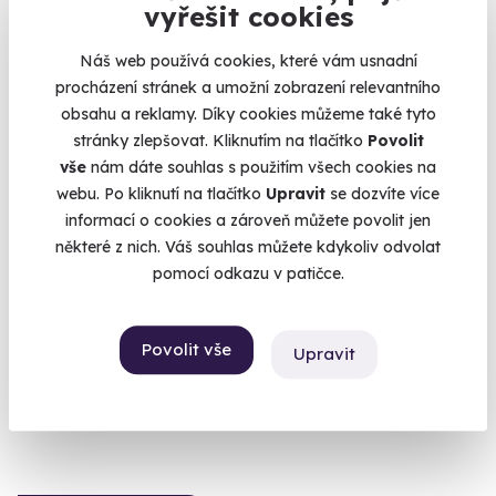
vyřešit cookies
Náš web používá cookies, které vám usnadní
procházení stránek a umožní zobrazení relevantního
obsahu a reklamy. Díky cookies můžeme také tyto
stránky zlepšovat. Kliknutím na tlačítko
Povolit
vše
nám dáte souhlas s použitím všech cookies na
webu. Po kliknutí na tlačítko
Upravit
se dozvíte více
9.9
(10)
informací o cookies a zároveň můžete povolit jen
některé z nich. Váš souhlas můžete kdykoliv odvolat
Kino jen pro vás dva
pomocí odkazu v patičce.
Exkluzivní romantika nejen pro filmové fanoušky.
Praha 1
Povolit vše
Upravit
10 490 Kč