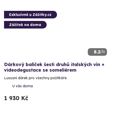
Exkluzivně u Zážitky.cz
Zážitek na doma
8.2
(3)
Dárkový balíček šesti druhů italských vín +
videodegustace se someliérem
Luxusní dárek pro všechny požitkáře.
U vás doma
1 930 Kč