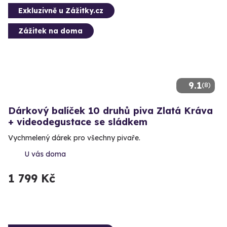
Exkluzivně u Zážitky.cz
Zážitek na doma
9.1
(8)
Dárkový balíček 10 druhů piva Zlatá Kráva
+ videodegustace se sládkem
Vychmelený dárek pro všechny pivaře.
U vás doma
1 799 Kč