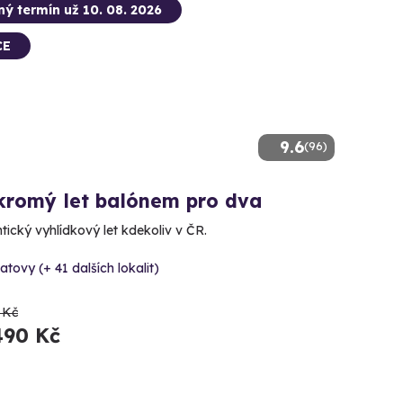
ný termín už 10. 08. 2026
CE
9.6
(96)
kromý let balónem pro dva
ický vyhlídkový let kdekoliv v ČR.
atovy (+ 41 dalších lokalit)
 Kč
490 Kč