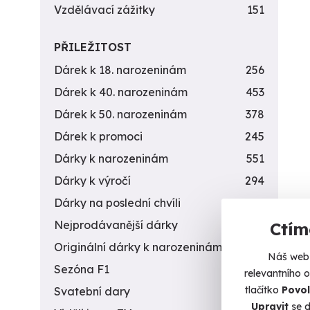
Vzdělávací zážitky
151
PŘILEŽITOST
Dárek k 18. narozeninám
256
Dárek k 40. narozeninám
453
Dárek k 50. narozeninám
378
Dárek k promoci
245
Dárky k narozeninám
551
Dárky k výročí
294
Dárky na poslední chvíli
450
Nejprodávanější dárky
56
Ctím
Originální dárky k narozeninám
422
Náš web 
Sezóna F1
4
relevantního 
tlačítko
Povol
Svatební dary
196
Upravit
se d