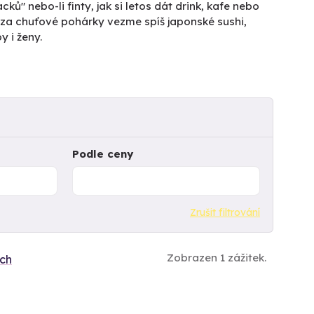
ů" nebo-li finty, jak si letos dát drink, kafe nebo
ás za chuťové pohárky vezme spíš japonské sushi,
y i ženy.
Podle ceny
Zrušit filtrování
Zobrazen 1 zážitek.
ích