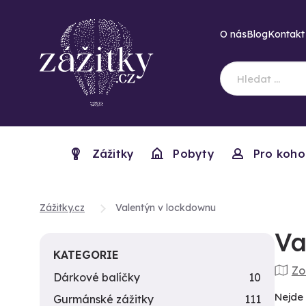
O nás
Blog
Kontakt
Zážitky
Pobyty
Pro koho
Zážitky.cz
Valentýn v lockdownu
Va
KATEGORIE
Zo
Dárkové balíčky
10
Nejde 
Gurmánské zážitky
111