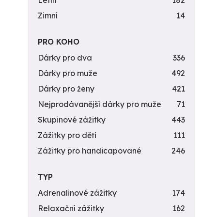
Letní
182
Zimní
14
PRO KOHO
Dárky pro dva
336
Dárky pro muže
492
Dárky pro ženy
421
Nejprodávanější dárky pro muže
71
Skupinové zážitky
443
Zážitky pro děti
111
Zážitky pro handicapované
246
TYP
Adrenalinové zážitky
174
Relaxační zážitky
162