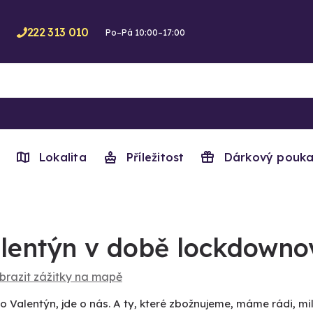
222 313 010
Po–Pá 10:00–17:00
Lokalita
Příležitost
Dárkový pouka
lentýn v době lockdowno
brazit zážitky na mapě
o Valentýn, jde o nás. A ty, které zbožnujeme, máme rádi, 