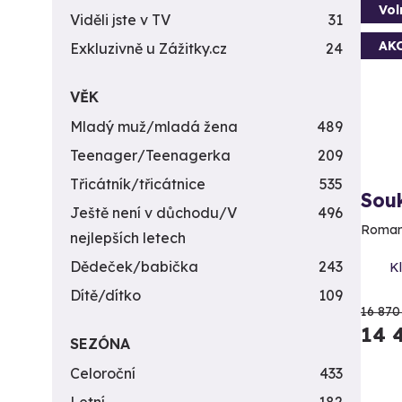
Vol
Viděli jste v TV
31
AK
Exkluzivně u Zážitky.cz
24
VĚK
Mladý muž/mladá žena
489
Teenager/Teenagerka
209
Třicátník/třicátnice
535
Sou
Ještě není v důchodu/V
496
Romant
nejlepších letech
Dědeček/babička
243
Kl
Dítě/dítko
109
16 870
14 
SEZÓNA
Celoroční
433