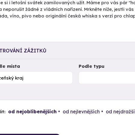
 si i letošní svátek zamilovaných užít. Máme pro vás pár "hack
a neporušit žádné z vládních nařízení. Mrkněte níže, jestli v
da, víno, pivo nebo originální česká whiska s verzí pro chlap
LTROVÁNÍ ZÁŽITKŮ
le místa
Podle typu
od nejoblíbenějších
od nejlevnějších
od nejdražš
it: