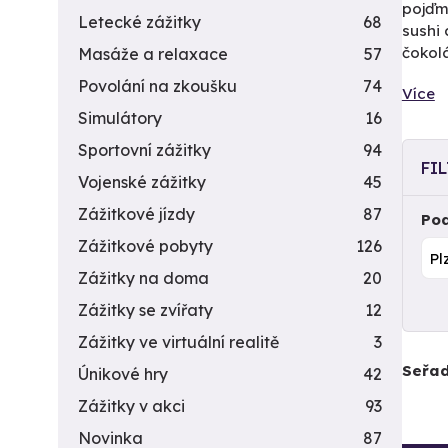
pojďme
Letecké zážitky
68
sushi 
čokolá
Masáže a relaxace
57
Povolání na zkoušku
74
Více
Simulátory
16
Sportovní zážitky
94
FI
Vojenské zážitky
45
Zážitkové jízdy
87
Pod
Zážitkové pobyty
126
Zážitky na doma
20
Zážitky se zvířaty
12
Zážitky ve virtuální realitě
3
Seřad
Únikové hry
42
Zážitky v akci
93
Novinka
87