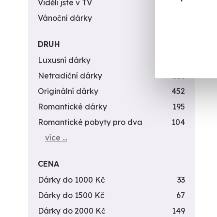
Viděli jste v TV
31
Vánoční dárky
311
DRUH
Luxusní dárky
142
Netradiční dárky
353
Originální dárky
452
Romantické dárky
195
Romantické pobyty pro dva
104
více …
CENA
Dárky do 1000 Kč
33
Dárky do 1500 Kč
67
Dárky do 2000 Kč
149