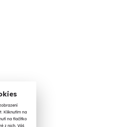
okies
zobrazení
. Kliknutím na
tí na tlačítko
é z nich. Váš