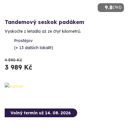
9.8
(761)
Tandemový seskok padákem
Vyskočte z letadla až ze čtyř kilometrů.
Prostějov
(+ 13 dalších lokalit)
4 590 Kč
3 989 Kč
Volný termín už 14. 08. 2026