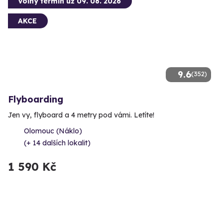
Volný termín už 09. 08. 2026
AKCE
9.6
(352)
Flyboarding
Jen vy, flyboard a 4 metry pod vámi. Letíte!
Olomouc (Náklo)
(+ 14 dalších lokalit)
1 590 Kč