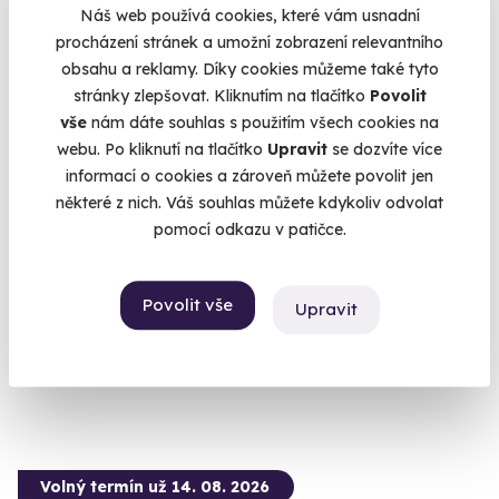
Náš web používá cookies, které vám usnadní
procházení stránek a umožní zobrazení relevantního
obsahu a reklamy. Díky cookies můžeme také tyto
stránky zlepšovat. Kliknutím na tlačítko
Povolit
vše
nám dáte souhlas s použitím všech cookies na
webu. Po kliknutí na tlačítko
Upravit
se dozvíte více
informací o cookies a zároveň můžete povolit jen
Zážitková střelba: Nejsilnější zbraně - 5
některé z nich. Váš souhlas můžete kdykoliv odvolat
zbraní
pomocí odkazu v patičce.
Čeká vás 9 výstřelů!
Drahany (okres Prostějov)
Povolit vše
Upravit
(+ 28 dalších lokalit)
2 399 Kč
Volný termín už 14. 08. 2026