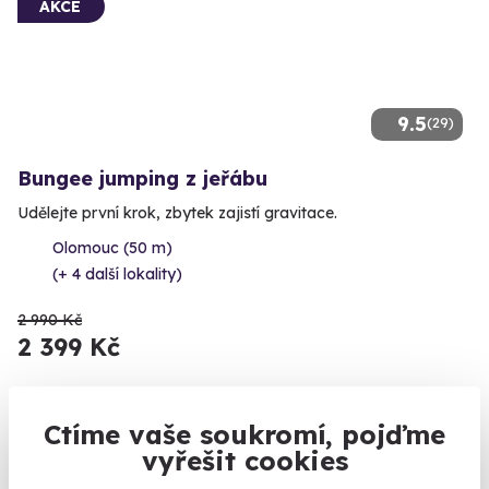
AKCE
9.5
(29)
Bungee jumping z jeřábu
Udělejte první krok, zbytek zajistí gravitace.
Olomouc (50 m)
(+ 4 další lokality)
2 990 Kč
2 399 Kč
Ctíme vaše soukromí, pojďme
vyřešit cookies
Volný termín už 14. 08. 2026