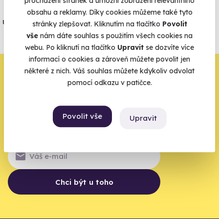
procházení stránek a umožní zobrazení relevantního
Jeden nikdy neví. Máme nejvyšší
obsahu a reklamy. Díky cookies můžeme také tyto
úrazové pojištění z nabídky zážitkových
stránky zlepšovat. Kliknutím na tlačítko
Povolit
agentur.
vše
nám dáte souhlas s použitím všech cookies na
webu. Po kliknutí na tlačítko
Upravit
se dozvíte více
Vše o pojištění
informací o cookies a zároveň můžete povolit jen
Zbývá jeden krok,
některé z nich. Váš souhlas můžete kdykoliv odvolat
pomocí odkazu v patičce.
zbytek zařídíme my
Povolit vše
Váš e-mail je vstupenka do světa, kde se žije naplno. Pojďte
Upravit
do toho.
Chci být u toho