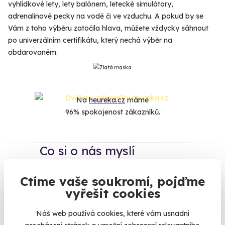
vyhlídkové lety, lety balónem, letecké simulátory,
adrenalinové pecky na vodě či ve vzduchu. A pokud by se
Vám z toho výběru zatočila hlava, můžete vždycky sáhnout
po univerzálním certifikátu, který nechá výběr na
obdarovaném.
Na
heureka.cz
máme
96% spokojenost zákazníků.
Co si o nás myslí
Zobraz ohlasy
Ctíme vaše soukromí, pojďme
vyřešit cookies
Vše umíme pojistit
Náš web používá cookies, které vám usnadní