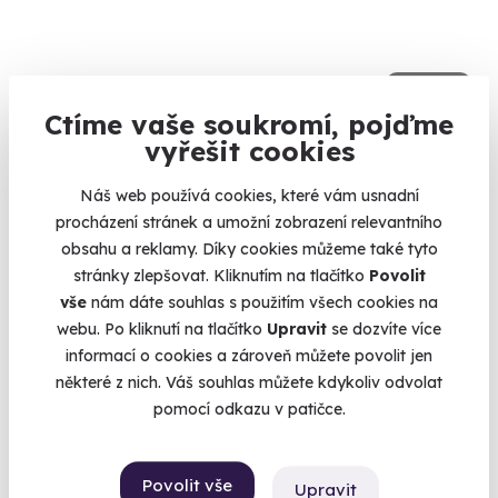
8.0
(1)
Ctíme vaše soukromí, pojďme
Venkovní úniková hra: Pivní výlet do
vyřešit cookies
budoucnosti
Náš web používá cookies, které vám usnadní
Vaše mise: zachránit pivo.
procházení stránek a umožní zobrazení relevantního
Zlín (+ 12 dalších lokalit)
obsahu a reklamy. Díky cookies můžeme také tyto
stránky zlepšovat. Kliknutím na tlačítko
Povolit
1 190 Kč
vše
nám dáte souhlas s použitím všech cookies na
webu. Po kliknutí na tlačítko
Upravit
se dozvíte více
informací o cookies a zároveň můžete povolit jen
některé z nich. Váš souhlas můžete kdykoliv odvolat
pomocí odkazu v patičce.
Volný termín už 08. 08. 2026
Povolit vše
Upravit