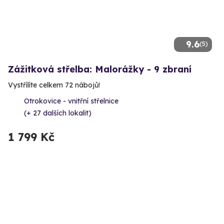
9.6
(5)
Zážitková střelba: Malorážky - 9 zbraní
Vystřílíte celkem 72 nábojů!
Otrokovice - vnitřní střelnice
(+ 27 dalších lokalit)
1 799 Kč