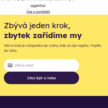
agentur.
Vše o pojištění
Zbývá jeden krok,
zbytek zařídíme my
Váš e-mail je vstupenka do světa, kde se žije naplno. Pojďte
do toho.
Chci být u toho